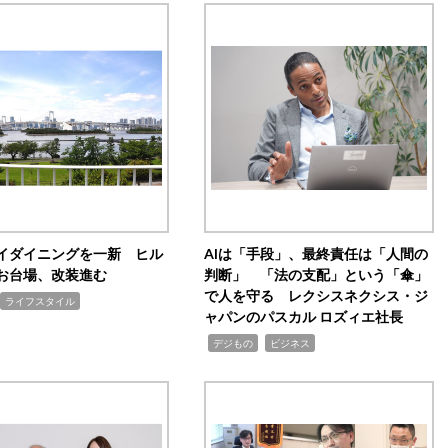
イダイニングを一新 ヒル
AIは「手段」、最終責任は「人間の
お台場、改装進む
判断」 「法の支配」という「傘」
で人を守る レクシスネクシス・ジ
ライフスタイル
ャパンのパスカル ロズィエ社長
,
,
デジもの
ビジネス