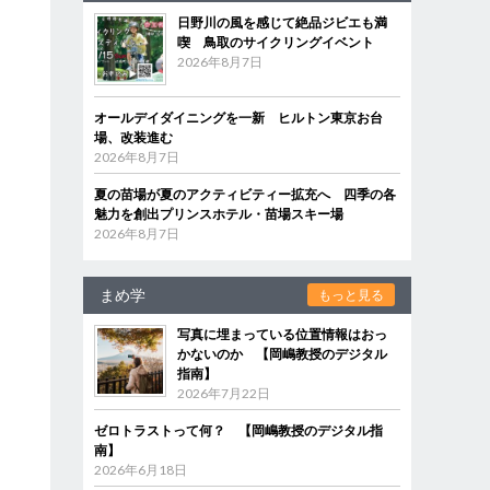
日野川の風を感じて絶品ジビエも満
喫 鳥取のサイクリングイベント
2026年8月7日
オールデイダイニングを一新 ヒルトン東京お台
場、改装進む
2026年8月7日
夏の苗場が夏のアクティビティー拡充へ 四季の各
魅力を創出プリンスホテル・苗場スキー場
2026年8月7日
まめ学
もっと見る
写真に埋まっている位置情報はおっ
かないのか 【岡嶋教授のデジタル
指南】
2026年7月22日
ゼロトラストって何？ 【岡嶋教授のデジタル指
南】
2026年6月18日