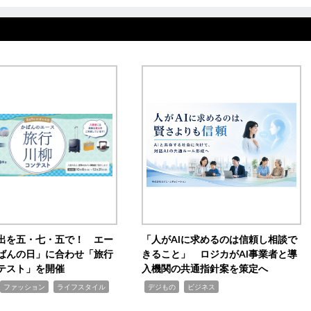
出を五・七・五で！ エー
「人がAIに求めるのは信頼し相談で
ばんの日」に合わせ「旅行
きること」 ロジカがAI事業者と導
テスト」を開催
入機関の共通指針案を策定へ
,
,
,
ファッション
ライフスタイル
デジもの
ビジネス