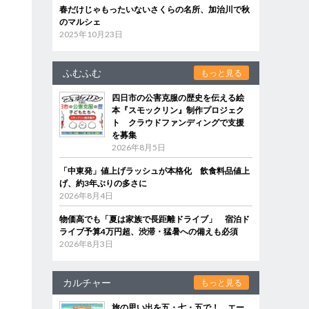
春だけじゃもったいないさくらの名所、加治川で秋
のマルシェ
2025年10月23日
ふむふむ
もっと見る
四日市の公害克服の歴史を伝える絵
本『スモックリン』制作プロジェク
ト クラウドファンディングで支援
を募集
2026年8月5日
「中東発」値上げラッシュが本格化 飲食料品値上
げ、約3年ぶりの多さに
2026年8月4日
物価高でも「夏は家族で長距離ドライブ」 宿泊ド
ライブ予算4万円超、渋滞・猛暑への備えも必須
2026年8月3日
カルチャー
もっと見る
旅の思い出を五・七・五で！ エー