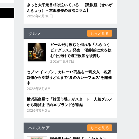
きっと大平元首相は泣いている 【政眼鏡（せいが
んきょう）－本田雅俊の政治コラム】
2026年6月10日
グルメ
もっと見る
ビールだけ飲むと倒れる「ふらつく
ビアグラス」発売 “強制的に水を飲
む”仕掛けで適正飲酒を後押し
2026年8月7日
セブン‐イレブン、カレー15商品を一斉投入 名店
監修から冷製うどんまで“夏のカレーフェス”を開催
中
2026年8月6日
横浜高島屋で「韓国市場」がスタート 人気グルメ
から雑貨まで約30ブランドが集結
2026年8月5日
ヘルスケア
もっと見る
現代書林から新刊『こんなときに