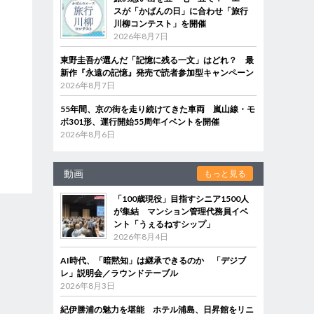
スが「かばんの日」に合わせ「旅行
川柳コンテスト」を開催
2026年8月7日
東野圭吾が選んだ「記憶に残る一文」はどれ？ 最
新作『永遠の記憶』発売で読者参加型キャンペーン
2026年8月7日
55年間、京の街を走り続けてきた車両 嵐山線・モ
ボ301形、運行開始55周年イベントを開催
2026年8月6日
動画
もっと見る
「100歳現役」目指すシニア1500人
が集結 マンション管理代務員イベ
ント「うぇるねすシップ」
2026年8月4日
AI時代、「暗黙知」は継承できるのか 「デジブ
レ」説明会／ラウンドテーブル
2026年8月3日
紀伊勝浦の魅力を堪能 ホテル浦島、日昇館をリニ