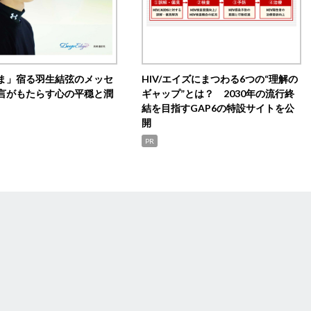
ま」宿る羽生結弦のメッセ
HIV/エイズにまつわる6つの“理解の
言がもたらす心の平穏と潤
ギャップ”とは？ 2030年の流行終
結を目指すGAP6の特設サイトを公
開
PR