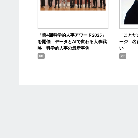
「第4回科学的人事アワード2025」
「ことだ
を開催 データとAIで変わる人事戦
ージ 名
略 科学的人事の最新事例
い
PR
PR