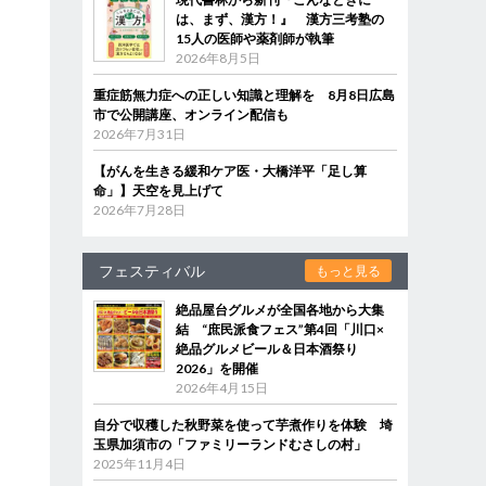
は、まず、漢方！』 漢方三考塾の
15人の医師や薬剤師が執筆
2026年8月5日
重症筋無力症への正しい知識と理解を 8月8日広島
市で公開講座、オンライン配信も
2026年7月31日
【がんを生きる緩和ケア医・大橋洋平「足し算
命」】天空を見上げて
2026年7月28日
フェスティバル
もっと見る
絶品屋台グルメが全国各地から大集
結 “庶民派食フェス”第4回「川口×
絶品グルメビール＆日本酒祭り
2026」を開催
2026年4月15日
自分で収穫した秋野菜を使って芋煮作りを体験 埼
玉県加須市の「ファミリーランドむさしの村」
2025年11月4日