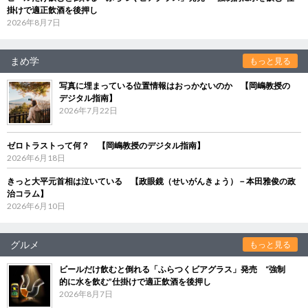
掛けで適正飲酒を後押し
2026年8月7日
まめ学
もっと見る
写真に埋まっている位置情報はおっかないのか 【岡嶋教授の
デジタル指南】
2026年7月22日
ゼロトラストって何？ 【岡嶋教授のデジタル指南】
2026年6月18日
きっと大平元首相は泣いている 【政眼鏡（せいがんきょう）－本田雅俊の政
治コラム】
2026年6月10日
グルメ
もっと見る
ビールだけ飲むと倒れる「ふらつくビアグラス」発売 “強制
的に水を飲む”仕掛けで適正飲酒を後押し
2026年8月7日