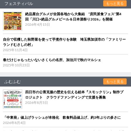
フェスティバル
もっと見る
絶品屋台グルメが全国各地から大集結 “庶民派食フェス”第4
回「川口×絶品グルメビール＆日本酒祭り2026」を開催
2026年4月15日
自分で収穫した秋野菜を使って芋煮作りを体験 埼玉県加須市の「ファミリー
ランドむさしの村」
2025年11月4日
春だけじゃもったいないさくらの名所、加治川で秋のマルシェ
2025年10月23日
ふむふむ
もっと見る
四日市の公害克服の歴史を伝える絵本『スモックリン』制作プ
ロジェクト クラウドファンディングで支援を募集
2026年8月5日
「中東発」値上げラッシュが本格化 飲食料品値上げ、約3年ぶりの多さに
2026年8月4日