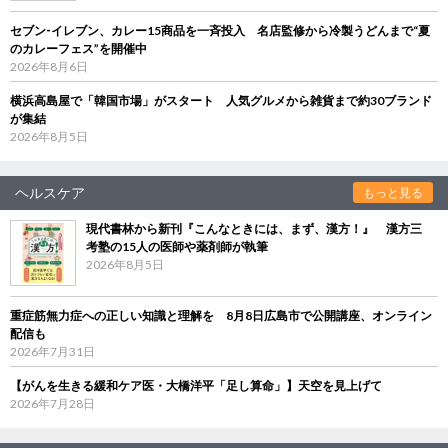
セブン‐イレブン、カレー15商品を一斉投入 名店監修から冷製うどんまで“夏
のカレーフェス”を開催中
2026年8月6日
横浜高島屋で「韓国市場」がスタート 人気グルメから雑貨まで約30ブランド
が集結
2026年8月5日
ヘルスケア
もっと見る
現代書林から新刊『こんなときには、まず、漢方！』 漢方三
考塾の15人の医師や薬剤師が執筆
2026年8月5日
重症筋無力症への正しい知識と理解を 8月8日広島市で公開講座、オンライン
配信も
2026年7月31日
【がんを生きる緩和ケア医・大橋洋平「足し算命」】天空を見上げて
2026年7月28日