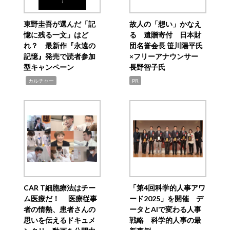
東野圭吾が選んだ「記
故人の「想い」かなえ
憶に残る一文」はど
る 遺贈寄付 日本財
れ？ 最新作『永遠の
団名誉会長 笹川陽平氏
記憶』発売で読者参加
×フリーアナウンサー
型キャンペーン
長野智子氏
,
カルチャー
PR
CAR T細胞療法はチー
「第4回科学的人事アワ
ム医療だ！ 医療従事
ード2025」を開催 デ
者の情熱、患者さんの
ータとAIで変わる人事
思いを伝えるドキュメ
戦略 科学的人事の最