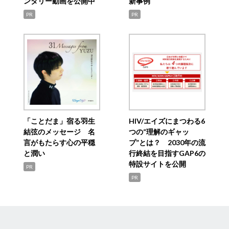
ンタリー動画を公開中
新事例
PR
PR
「ことだま」宿る羽生
HIV/エイズにまつわる6
結弦のメッセージ 名
つの“理解のギャッ
言がもたらす心の平穏
プ”とは？ 2030年の流
と潤い
行終結を目指すGAP6の
特設サイトを公開
PR
PR