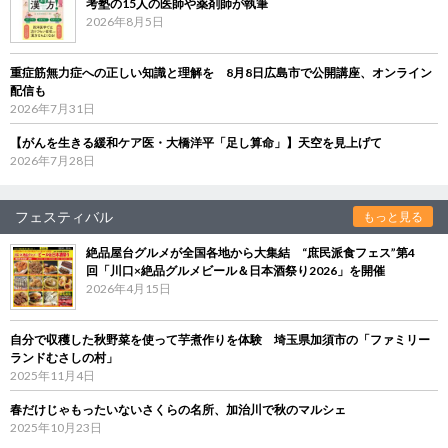
考塾の15人の医師や薬剤師が執筆
2026年8月5日
重症筋無力症への正しい知識と理解を 8月8日広島市で公開講座、オンライン
配信も
2026年7月31日
【がんを生きる緩和ケア医・大橋洋平「足し算命」】天空を見上げて
2026年7月28日
フェスティバル
もっと見る
絶品屋台グルメが全国各地から大集結 “庶民派食フェス”第4
回「川口×絶品グルメビール＆日本酒祭り2026」を開催
2026年4月15日
自分で収穫した秋野菜を使って芋煮作りを体験 埼玉県加須市の「ファミリー
ランドむさしの村」
2025年11月4日
春だけじゃもったいないさくらの名所、加治川で秋のマルシェ
2025年10月23日