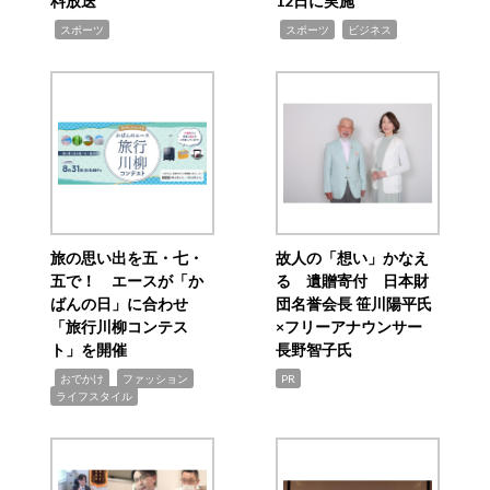
料放送
12日に実施
,
,
,
スポーツ
スポーツ
ビジネス
旅の思い出を五・七・
故人の「想い」かなえ
五で！ エースが「か
る 遺贈寄付 日本財
ばんの日」に合わせ
団名誉会長 笹川陽平氏
「旅行川柳コンテス
×フリーアナウンサー
ト」を開催
長野智子氏
,
,
,
おでかけ
ファッション
PR
ライフスタイル