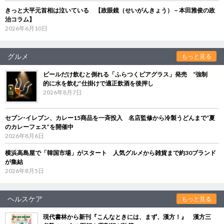
きっと大平元首相は泣いている 【政眼鏡（せいがんきょう）－本田雅俊の政
治コラム】
2026年6月10日
グルメ
もっと見る
ビールだけ飲むと倒れる「ふらつくビアグラス」発売 “強制
的に水を飲む”仕掛けで適正飲酒を後押し
2026年8月7日
セブン‐イレブン、カレー15商品を一斉投入 名店監修から冷製うどんまで“夏
のカレーフェス”を開催中
2026年8月6日
横浜高島屋で「韓国市場」がスタート 人気グルメから雑貨まで約30ブランド
が集結
2026年8月5日
ヘルスケア
もっと見る
現代書林から新刊『こんなときには、まず、漢方！』 漢方三