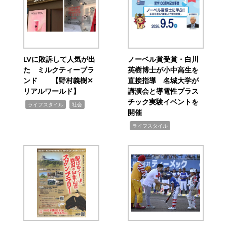
LVに敗訴して人気が出
ノーベル賞受賞・白川
た ミルクティーブラ
英樹博士が小中高生を
ンド 【野村義樹✕
直接指導 名城大学が
リアルワールド】
講演会と導電性プラス
チック実験イベントを
,
,
ライフスタイル
社会
開催
,
ライフスタイル