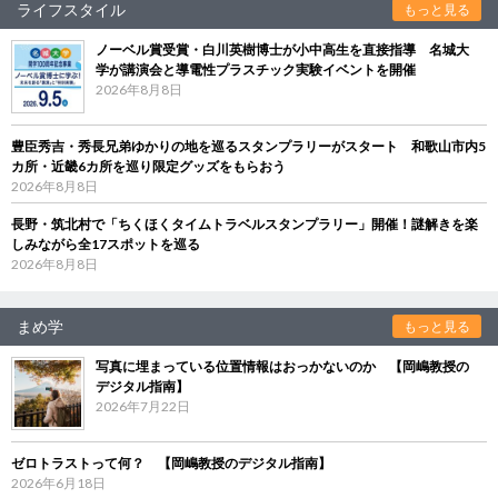
ライフスタイル
もっと見る
ノーベル賞受賞・白川英樹博士が小中高生を直接指導 名城大
学が講演会と導電性プラスチック実験イベントを開催
2026年8月8日
豊臣秀吉・秀長兄弟ゆかりの地を巡るスタンプラリーがスタート 和歌山市内5
カ所・近畿6カ所を巡り限定グッズをもらおう
2026年8月8日
長野・筑北村で「ちくほくタイムトラベルスタンプラリー」開催！謎解きを楽
しみながら全17スポットを巡る
2026年8月8日
まめ学
もっと見る
写真に埋まっている位置情報はおっかないのか 【岡嶋教授の
デジタル指南】
2026年7月22日
ゼロトラストって何？ 【岡嶋教授のデジタル指南】
2026年6月18日