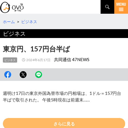
検
索
コ
ン
テ
ホーム
>
ビジネス
ン
ビジネス
ツ
へ
移
東京円、157円台半ば
動
共同通信 47NEWS
2024年6月17日
ビジネス
週明け17日の東京外国為替市場の円相場は、1ドル＝157円台
半ばで取引された。 午後5時現在は前週末……
さらに見る