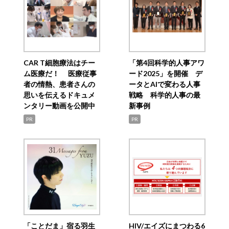
CAR T細胞療法はチー
「第4回科学的人事アワ
ム医療だ！ 医療従事
ード2025」を開催 デ
者の情熱、患者さんの
ータとAIで変わる人事
思いを伝えるドキュメ
戦略 科学的人事の最
ンタリー動画を公開中
新事例
PR
PR
「ことだま」宿る羽生
HIV/エイズにまつわる6