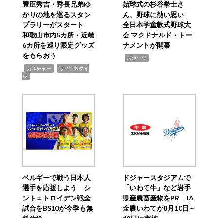
豊臣秀吉・秀長兄弟ゆ
始球式の杉谷拳士さ
かりの地を巡るスタン
ん、野球に熱い思い
プラリーがスタート
全日本学童軟式野球大
和歌山市内5カ所・近畿
会 マクドナルド・トー
6カ所を巡り限定グッズ
ナメントが開幕
をもらおう
,
スポーツ
,
,
カルチャー
ライフスタイ
ル
ベルギーで戦う日本人
ドジャースタジアムで
選手を応援しよう シ
「いわて牛」など岩手
ント＝トロイデン戦全
県産農畜産物をPR JA
試合をBS10が今季も無
全農いわてが8月10日～