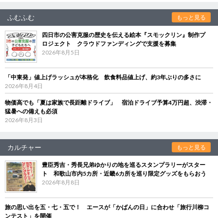
ふむふむ
もっと見る
四日市の公害克服の歴史を伝える絵本『スモックリン』制作プ
ロジェクト クラウドファンディングで支援を募集
2026年8月5日
「中東発」値上げラッシュが本格化 飲食料品値上げ、約3年ぶりの多さに
2026年8月4日
物価高でも「夏は家族で長距離ドライブ」 宿泊ドライブ予算4万円超、渋滞・
猛暑への備えも必須
2026年8月3日
カルチャー
もっと見る
豊臣秀吉・秀長兄弟ゆかりの地を巡るスタンプラリーがスター
ト 和歌山市内5カ所・近畿6カ所を巡り限定グッズをもらおう
2026年8月8日
旅の思い出を五・七・五で！ エースが「かばんの日」に合わせ「旅行川柳コ
ンテスト」を開催