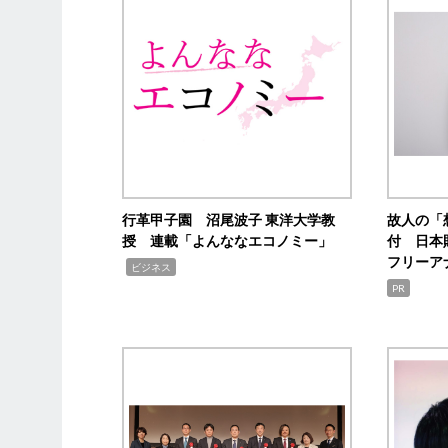
行革甲子園 沼尾波子 東洋大学教
故人の「
授 連載「よんななエコノミー」
付 日本
フリーア
,
ビジネス
PR