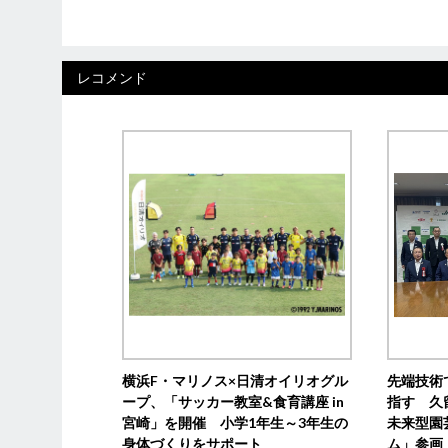
レコメンド
横浜F・マリノス×日清オイリオグル
先端技術
ープ、「サッカー教室&食育講座 in
指す 久
宮崎」を開催 小学1年生～3年生の
未来型園
身体づくりをサポート
ム」参画