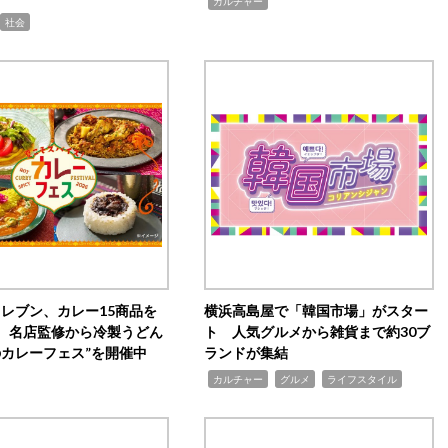
,
カルチャー
社会
イレブン、カレー15商品を
横浜高島屋で「韓国市場」がスター
 名店監修から冷製うどん
ト 人気グルメから雑貨まで約30ブ
のカレーフェス”を開催中
ランドが集結
,
,
,
カルチャー
グルメ
ライフスタイル