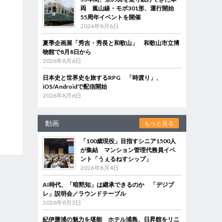
両 嵐山線・モボ301形、運行開始
55周年イベントを開催
2026年8月6日
夏季企画展「秀吉・秀長と和歌山」 和歌山市立博
物館で8月8日から
2026年8月6日
日本史と世界史を旅するRPG 「時渡り」、
iOS/Androidで配信開始
2026年8月6日
動画
もっと見る
「100歳現役」目指すシニア1500人
が集結 マンション管理代務員イベ
ント「うぇるねすシップ」
2026年8月4日
AI時代、「暗黙知」は継承できるのか 「デジブ
レ」説明会／ラウンドテーブル
2026年8月3日
紀伊勝浦の魅力を堪能 ホテル浦島、日昇館をリニ