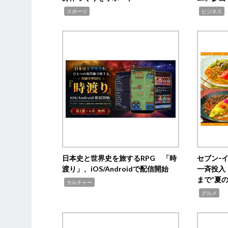
,
,
,
スポーツ
ビジネス
日本史と世界史を旅するRPG 「時
セブン‐
渡り」、iOS/Androidで配信開始
一斉投入
まで“夏
,
カルチャー
,
グルメ