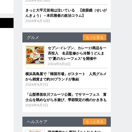
2026年6月18日
きっと大平元首相は泣いている 【政眼鏡（せいが
んきょう）－本田雅俊の政治コラム】
2026年6月10日
グルメ
もっと見る
セブン‐イレブン、カレー15商品を一
斉投入 名店監修から冷製うどんま
で“夏のカレーフェス”を開催中
2026年8月6日
横浜高島屋で「韓国市場」がスタート 人気グルメ
から雑貨まで約30ブランドが集結
2026年8月5日
「山梨県笛吹川フルーツ公園」でサマーフェス 富
士山を眺めながら水遊び、季節限定の桃のかき氷も
2026年8月3日
ヘルスケア
もっと見る