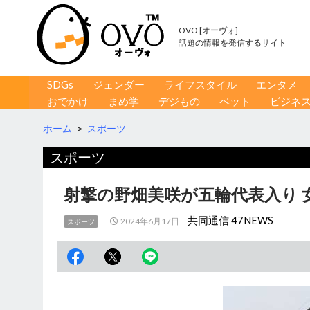
OVO [オーヴォ]
話題の情報を発信するサイト
コンテンツへ移動
検
SDGs
ジェンダー
ライフスタイル
エンタメ
索
おでかけ
まめ学
デジもの
ペット
ビジネ
ホーム
>
スポーツ
スポーツ
射撃の野畑美咲が五輪代表入り 
共同通信 47NEWS
2024年6月17日
スポーツ