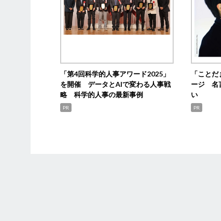
「第4回科学的人事アワード2025」
「ことだ
を開催 データとAIで変わる人事戦
ージ 名
略 科学的人事の最新事例
い
PR
PR