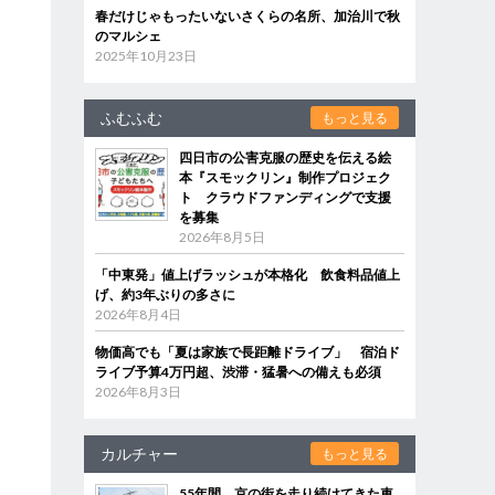
春だけじゃもったいないさくらの名所、加治川で秋
のマルシェ
2025年10月23日
ふむふむ
もっと見る
四日市の公害克服の歴史を伝える絵
本『スモックリン』制作プロジェク
ト クラウドファンディングで支援
を募集
2026年8月5日
「中東発」値上げラッシュが本格化 飲食料品値上
げ、約3年ぶりの多さに
2026年8月4日
物価高でも「夏は家族で長距離ドライブ」 宿泊ド
ライブ予算4万円超、渋滞・猛暑への備えも必須
2026年8月3日
カルチャー
もっと見る
55年間、京の街を走り続けてきた車