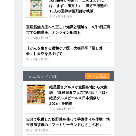
現代書林から新刊『こんなときに
は、まず、漢方！』 漢方三考塾の
15人の医師や薬剤師が執筆
2026年8月5日
重症筋無力症への正しい知識と理解を 8月8日広島
市で公開講座、オンライン配信も
2026年7月31日
【がんを生きる緩和ケア医・大橋洋平「足し算
命」】天空を見上げて
2026年7月28日
フェスティバル
もっと見る
絶品屋台グルメが全国各地から大集
結 “庶民派食フェス”第4回「川口×
絶品グルメビール＆日本酒祭り
2026」を開催
2026年4月15日
自分で収穫した秋野菜を使って芋煮作りを体験 埼
玉県加須市の「ファミリーランドむさしの村」
2025年11月4日