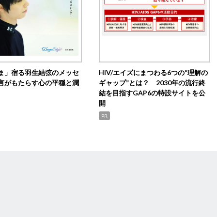
ま」宿る羽生結弦のメッセ
HIV/エイズにまつわる6つの“理解の
言がもたらす心の平穏と潤
ギャップ”とは？ 2030年の流行終
結を目指すGAP6の特設サイトを公
開
PR