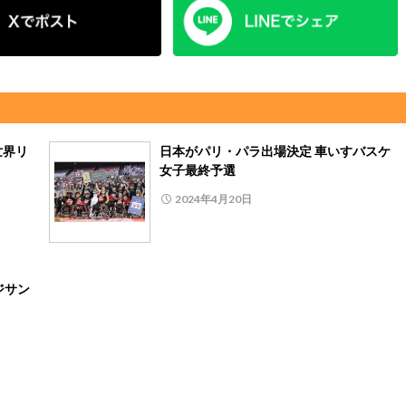
世界リ
日本がパリ・パラ出場決定 車いすバスケ
女子最終予選
2024年4月20日
ジサン