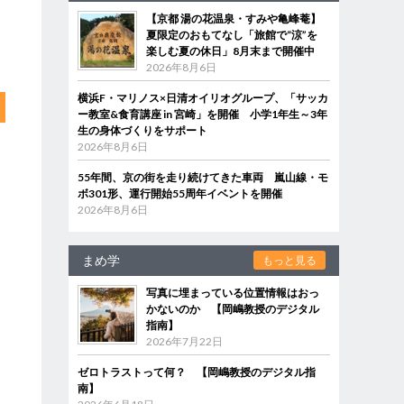
【京都 湯の花温泉・すみや亀峰菴】
夏限定のおもてなし「旅館で“涼”を
楽しむ夏の休日」8月末まで開催中
2026年8月6日
横浜F・マリノス×日清オイリオグループ、「サッカ
ー教室&食育講座 in 宮崎」を開催 小学1年生～3年
生の身体づくりをサポート
2026年8月6日
55年間、京の街を走り続けてきた車両 嵐山線・モ
ボ301形、運行開始55周年イベントを開催
2026年8月6日
まめ学
もっと見る
写真に埋まっている位置情報はおっ
かないのか 【岡嶋教授のデジタル
指南】
2026年7月22日
ゼロトラストって何？ 【岡嶋教授のデジタル指
南】