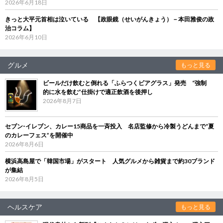
2026年6月18日
きっと大平元首相は泣いている 【政眼鏡（せいがんきょう）－本田雅俊の政
治コラム】
2026年6月10日
グルメ
もっと見る
ビールだけ飲むと倒れる「ふらつくビアグラス」発売 “強制
的に水を飲む”仕掛けで適正飲酒を後押し
2026年8月7日
セブン‐イレブン、カレー15商品を一斉投入 名店監修から冷製うどんまで“夏
のカレーフェス”を開催中
2026年8月6日
横浜高島屋で「韓国市場」がスタート 人気グルメから雑貨まで約30ブランド
が集結
2026年8月5日
ヘルスケア
もっと見る