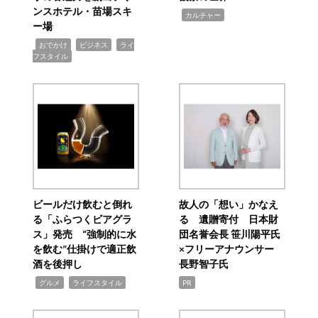
ンスホテル・苗場スキ
,
カルチャー
ー場
,
,
,
おでかけ
ビジネス
ライ
フスタイル
ビールだけ飲むと倒れ
故人の「想い」かなえ
る「ふらつくビアグラ
る 遺贈寄付 日本財
ス」発売 “強制的に水
団名誉会長 笹川陽平氏
を飲む”仕掛けで適正飲
×フリーアナウンサー
酒を後押し
長野智子氏
,
,
グルメ
ライフスタイル
PR