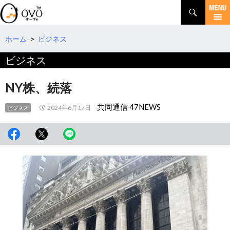
検
索
コ
ン
テ
ホーム
>
ビジネス
ン
ビジネス
ツ
へ
移
NY株、続落
動
共同通信 47NEWS
2024年6月17日
ビジネス