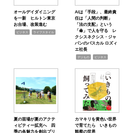
オールデイダイニング
AIは「手段」、最終責
を一新 ヒルトン東京
任は「人間の判断」
お台場、改装進む
「法の支配」という
「傘」で人を守る レ
,
,
ビジネス
ライフスタイル
クシスネクシス・ジャ
パンのパスカル ロズィ
エ社長
,
,
デジもの
ビジネス
夏の苗場が夏のアクテ
カマキリを黄色い世界
ィビティー拡充へ 四
で育てたら いきもの
季の各魅力を創出プリ
観察の世界