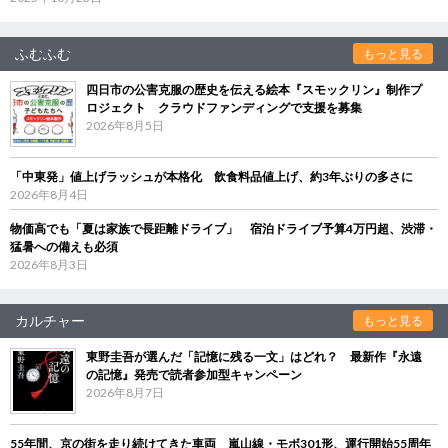
ふむふむ
もっと見る
四日市の公害克服の歴史を伝える絵本『スモックリン』制作プ
ロジェクト クラウドファンディングで支援を募集
2026年8月5日
「中東発」値上げラッシュが本格化 飲食料品値上げ、約3年ぶりの多さに
2026年8月4日
物価高でも「夏は家族で長距離ドライブ」 宿泊ドライブ予算4万円超、渋滞・
猛暑への備えも必須
2026年8月3日
カルチャー
もっと見る
東野圭吾が選んだ「記憶に残る一文」はどれ？ 最新作『永遠
の記憶』発売で読者参加型キャンペーン
2026年8月7日
55年間、京の街を走り続けてきた車両 嵐山線・モボ301形、運行開始55周年