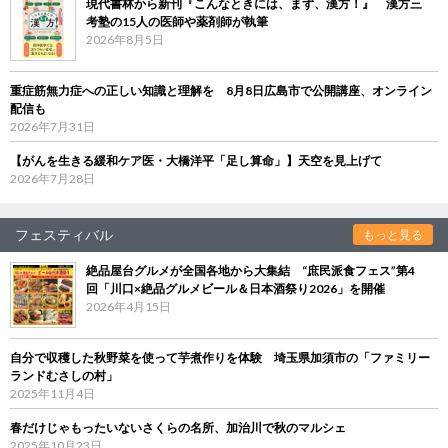
現代書林から新刊『こんなときには、まず、漢方！』 漢方三
考塾の15人の医師や薬剤師が執筆
2026年8月5日
重症筋無力症への正しい知識と理解を 8月8日広島市で公開講座、オンライン
配信も
2026年7月31日
【がんを生きる緩和ケア医・大橋洋平「足し算命」】天空を見上げて
2026年7月28日
フェスティバル
もっと見る
絶品屋台グルメが全国各地から大集結 “庶民派食フェス”第4
回「川口×絶品グルメビール＆日本酒祭り2026」を開催
2026年4月15日
自分で収穫した秋野菜を使って芋煮作りを体験 埼玉県加須市の「ファミリー
ランドむさしの村」
2025年11月4日
春だけじゃもったいないさくらの名所、加治川で秋のマルシェ
2025年10月23日