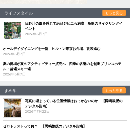
ライフスタイル
もっと見る
日野川の風を感じて絶品ジビエも満喫 鳥取のサイクリングイ
ベント
2026年8月7日
オールデイダイニングを一新 ヒルトン東京お台場、改装進む
2026年8月7日
夏の苗場が夏のアクティビティー拡充へ 四季の各魅力を創出プリンスホテ
ル・苗場スキー場
2026年8月7日
まめ学
もっと見る
写真に埋まっている位置情報はおっかないのか 【岡嶋教授の
デジタル指南】
2026年7月22日
ゼロトラストって何？ 【岡嶋教授のデジタル指南】