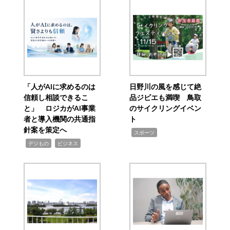
「人がAIに求めるのは
日野川の風を感じて絶
信頼し相談できるこ
品ジビエも満喫 鳥取
と」 ロジカがAI事業
のサイクリングイベン
者と導入機関の共通指
ト
針案を策定へ
,
スポーツ
,
,
デジもの
ビジネス