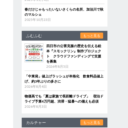
春だけじゃもったいないさくらの名所、加治川で秋
のマルシェ
2025年10月23日
ふむふむ
もっと見る
四日市の公害克服の歴史を伝える絵
本『スモックリン』制作プロジェク
ト クラウドファンディングで支援
を募集
2026年8月5日
「中東発」値上げラッシュが本格化 飲食料品値上
げ、約3年ぶりの多さに
2026年8月4日
物価高でも「夏は家族で長距離ドライブ」 宿泊ド
ライブ予算4万円超、渋滞・猛暑への備えも必須
2026年8月3日
カルチャー
もっと見る