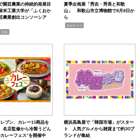
で園芸農業の持続的発展目
夏季企画展「秀吉・秀長と和歌
留米工業大学が「ふくおか
山」 和歌山市立博物館で8月8日か
芸農業創出コンソーシア
ら
,
カルチャー
社会
イレブン、カレー15商品を
横浜高島屋で「韓国市場」がスター
 名店監修から冷製うどん
ト 人気グルメから雑貨まで約30ブ
のカレーフェス”を開催中
ランドが集結