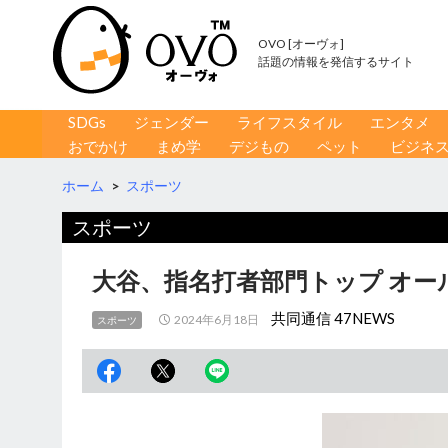
OVO [オーヴォ]
話題の情報を発信するサイト
コンテンツへ移動
検
SDGs
ジェンダー
ライフスタイル
エンタメ
索
おでかけ
まめ学
デジもの
ペット
ビジネ
ホーム
>
スポーツ
スポーツ
大谷、指名打者部門トップ オー
共同通信 47NEWS
2024年6月18日
スポーツ