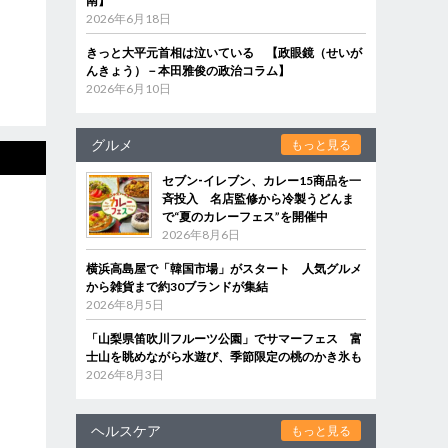
南】
2026年6月18日
きっと大平元首相は泣いている 【政眼鏡（せいが
んきょう）－本田雅俊の政治コラム】
2026年6月10日
グルメ
もっと見る
セブン‐イレブン、カレー15商品を一
斉投入 名店監修から冷製うどんま
で“夏のカレーフェス”を開催中
2026年8月6日
横浜高島屋で「韓国市場」がスタート 人気グルメ
から雑貨まで約30ブランドが集結
2026年8月5日
「山梨県笛吹川フルーツ公園」でサマーフェス 富
士山を眺めながら水遊び、季節限定の桃のかき氷も
2026年8月3日
ヘルスケア
もっと見る