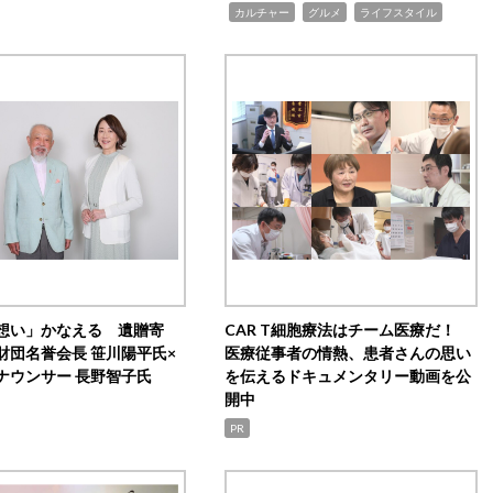
,
,
,
カルチャー
グルメ
ライフスタイル
想い」かなえる 遺贈寄
CAR T細胞療法はチーム医療だ！
財団名誉会長 笹川陽平氏×
医療従事者の情熱、患者さんの思い
ナウンサー 長野智子氏
を伝えるドキュメンタリー動画を公
開中
PR