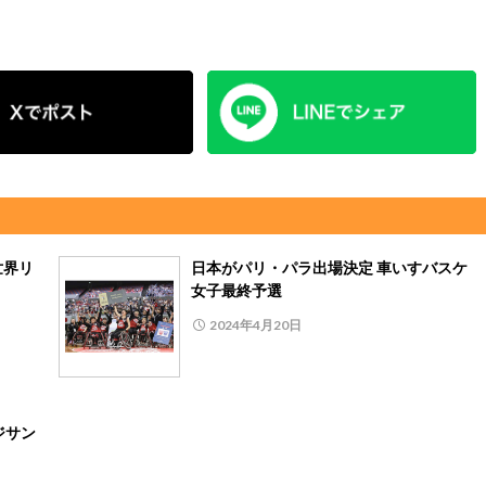
世界リ
日本がパリ・パラ出場決定 車いすバスケ
女子最終予選
2024年4月20日
ジサン