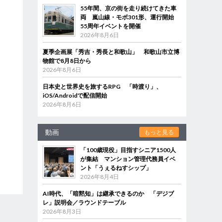
55年間、京の街を走り続けてきた車
両 嵐山線・モボ301形、運行開始
55周年イベントを開催
2026年8月6日
夏季企画展「秀吉・秀長と和歌山」 和歌山市立博
物館で8月8日から
2026年8月6日
日本史と世界史を旅するRPG 「時渡り」、
iOS/Androidで配信開始
2026年8月6日
動画
もっと見る
「100歳現役」目指すシニア1500人
が集結 マンション管理代務員イベ
ント「うぇるねすシップ」
2026年8月4日
AI時代、「暗黙知」は継承できるのか 「デジブ
レ」説明会／ラウンドテーブル
2026年8月3日