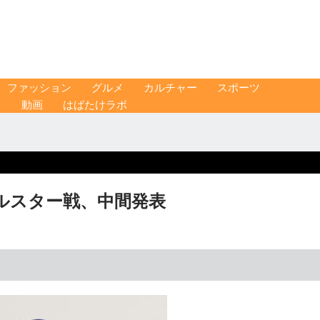
ファッション
グルメ
カルチャー
スポーツ
ス
動画
はばたけラボ
ルスター戦、中間発表