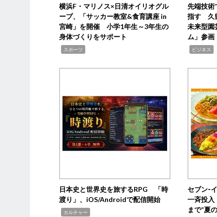
横浜F・マリノス×日清オイリオグル
先端技術
ープ、「サッカー教室&食育講座 in
指す 久
宮崎」を開催 小学1年生～3年生の
未来型園
身体づくりをサポート
ム」参画
,
,
,
スポーツ
ビジネス
日本史と世界史を旅するRPG 「時
セブン‐
渡り」、iOS/Androidで配信開始
一斉投入
まで“夏
,
カルチャー