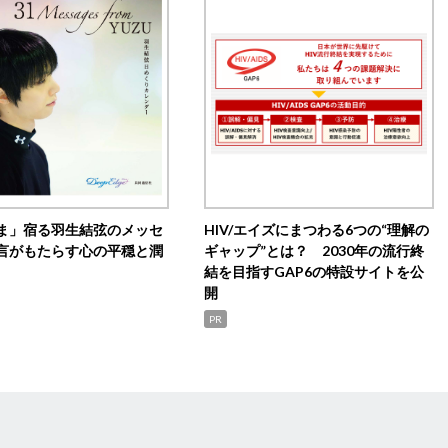
ま」宿る羽生結弦のメッセ
HIV/エイズにまつわる6つの“理解の
言がもたらす心の平穏と潤
ギャップ”とは？ 2030年の流行終
結を目指すGAP6の特設サイトを公
開
PR