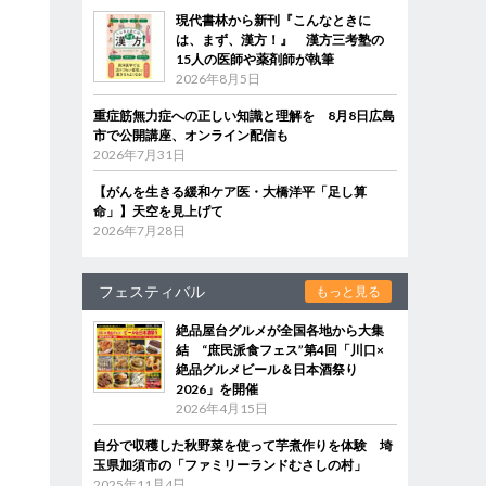
現代書林から新刊『こんなときに
は、まず、漢方！』 漢方三考塾の
15人の医師や薬剤師が執筆
2026年8月5日
重症筋無力症への正しい知識と理解を 8月8日広島
市で公開講座、オンライン配信も
2026年7月31日
【がんを生きる緩和ケア医・大橋洋平「足し算
命」】天空を見上げて
2026年7月28日
フェスティバル
もっと見る
絶品屋台グルメが全国各地から大集
結 “庶民派食フェス”第4回「川口×
絶品グルメビール＆日本酒祭り
2026」を開催
2026年4月15日
自分で収穫した秋野菜を使って芋煮作りを体験 埼
玉県加須市の「ファミリーランドむさしの村」
2025年11月4日