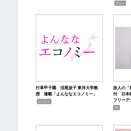
,
グルメ
行革甲子園 沼尾波子 東洋大学教
故人の「
授 連載「よんななエコノミー」
付 日本
フリーア
,
ビジネス
PR