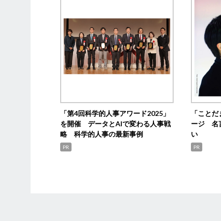
「第4回科学的人事アワード2025」
「ことだ
を開催 データとAIで変わる人事戦
ージ 名
略 科学的人事の最新事例
い
PR
PR