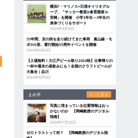
横浜F・マリノス×日清オイリオグル
ープ、「サッカー教室&食育講座 in
宮崎」を開催 小学1年生～3年生の
身体づくりをサポート
2026年8月6日
55年間、京の街を走り続けてきた車両 嵐山線・モ
ボ301形、運行開始55周年イベントを開催
2026年8月6日
【入場無料！大江戸ビール祭り2026秋】仕事帰りの
一杯や週末の昼飲みにも！全国のクラフトビールが
大集合｜品川
2026年8月6日
まめ学
もっと見る
写真に埋まっている位置情報はおっ
かないのか 【岡嶋教授のデジタル
指南】
2026年7月22日
ゼロトラストって何？ 【岡嶋教授のデジタル指