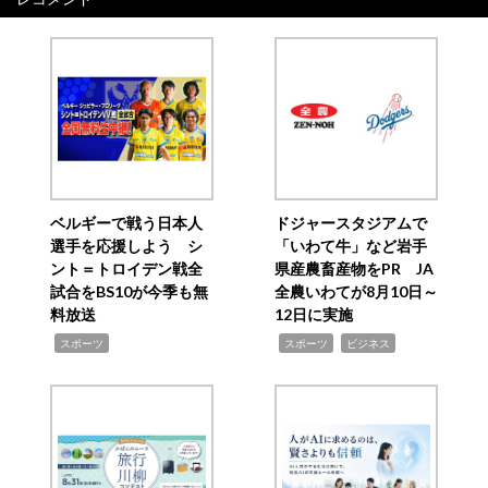
ベルギーで戦う日本人
ドジャースタジアムで
選手を応援しよう シ
「いわて牛」など岩手
ント＝トロイデン戦全
県産農畜産物をPR JA
試合をBS10が今季も無
全農いわてが8月10日～
料放送
12日に実施
,
,
,
スポーツ
スポーツ
ビジネス