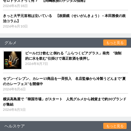
ゼロトラストって何？ 【岡嶋教授のデジタル指南】
2026年6月18日
きっと大平元首相は泣いている 【政眼鏡（せいがんきょう）－本田雅俊の政
治コラム】
2026年6月10日
グルメ
もっと見る
ビールだけ飲むと倒れる「ふらつくビアグラス」発売 “強制
的に水を飲む”仕掛けで適正飲酒を後押し
2026年8月7日
セブン‐イレブン、カレー15商品を一斉投入 名店監修から冷製うどんまで“夏
のカレーフェス”を開催中
2026年8月6日
横浜高島屋で「韓国市場」がスタート 人気グルメから雑貨まで約30ブランド
が集結
2026年8月5日
ヘルスケア
もっと見る