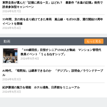
東野圭吾が選んだ「記憶に残る一文」はどれ？ 最新作『永遠の記憶』発売で
読者参加型キャンペーン
2026年8月7日
55年間、京の街を走り続けてきた車両 嵐山線・モボ301形、運行開始55周年
イベントを開催
2026年8月6日
動画
もっと見る
「100歳現役」目指すシニア1500人が集結 マンション管理代
務員イベント「うぇるねすシップ」
2026年8月4日
AI時代、「暗黙知」は継承できるのか 「デジブレ」説明会／ラウンドテーブ
ル
2026年8月3日
紀伊勝浦の魅力を堪能 ホテル浦島、日昇館をリニューアル
2026年8月3日