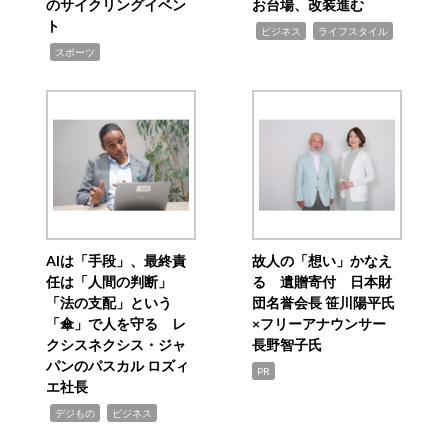
のサイクリングイベン
お台場、改装進む
ト
,
,
ビジネス
ライフスタイル
,
スポーツ
AIは「手段」、最終責
故人の「想い」かなえ
任は「人間の判断」
る 遺贈寄付 日本財
「法の支配」という
団名誉会長 笹川陽平氏
「傘」で人を守る レ
×フリーアナウンサー
クシスネクシス・ジャ
長野智子氏
パンのパスカル ロズィ
PR
エ社長
,
,
デジもの
ビジネス