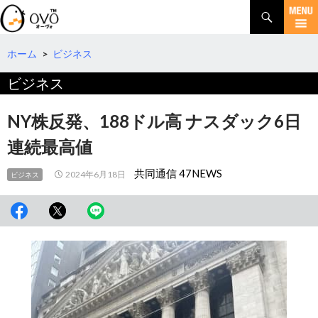
検
索
コ
ン
テ
ホーム
>
ビジネス
ン
ビジネス
ツ
へ
移
NY株反発、188ドル高 ナスダック6日
動
連続最高値
共同通信 47NEWS
2024年6月18日
ビジネス