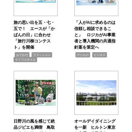
旅の思い出を五・七・
「人がAIに求めるのは
五で！ エースが「か
信頼し相談できるこ
ばんの日」に合わせ
と」 ロジカがAI事業
「旅行川柳コンテス
者と導入機関の共通指
ト」を開催
針案を策定へ
,
,
,
,
,
おでかけ
ファッション
デジもの
ビジネス
ライフスタイル
日野川の風を感じて絶
オールデイダイニング
品ジビエも満喫 鳥取
を一新 ヒルトン東京