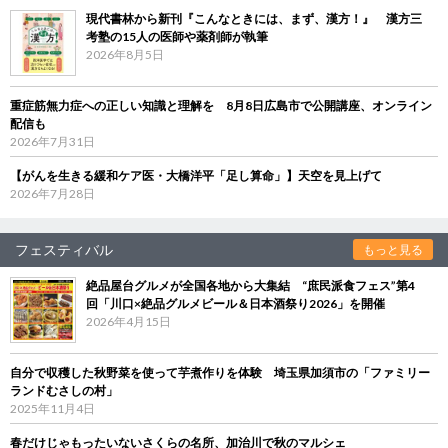
現代書林から新刊『こんなときには、まず、漢方！』 漢方三
考塾の15人の医師や薬剤師が執筆
2026年8月5日
重症筋無力症への正しい知識と理解を 8月8日広島市で公開講座、オンライン
配信も
2026年7月31日
【がんを生きる緩和ケア医・大橋洋平「足し算命」】天空を見上げて
2026年7月28日
フェスティバル
もっと見る
絶品屋台グルメが全国各地から大集結 “庶民派食フェス”第4
回「川口×絶品グルメビール＆日本酒祭り2026」を開催
2026年4月15日
自分で収穫した秋野菜を使って芋煮作りを体験 埼玉県加須市の「ファミリー
ランドむさしの村」
2025年11月4日
春だけじゃもったいないさくらの名所、加治川で秋のマルシェ