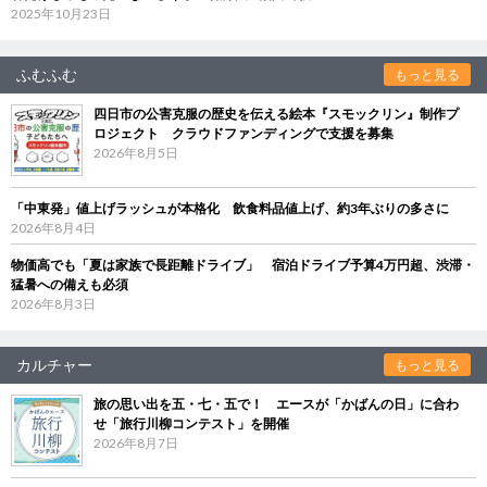
2025年10月23日
ふむふむ
もっと見る
四日市の公害克服の歴史を伝える絵本『スモックリン』制作プ
ロジェクト クラウドファンディングで支援を募集
2026年8月5日
「中東発」値上げラッシュが本格化 飲食料品値上げ、約3年ぶりの多さに
2026年8月4日
物価高でも「夏は家族で長距離ドライブ」 宿泊ドライブ予算4万円超、渋滞・
猛暑への備えも必須
2026年8月3日
カルチャー
もっと見る
旅の思い出を五・七・五で！ エースが「かばんの日」に合わ
せ「旅行川柳コンテスト」を開催
2026年8月7日