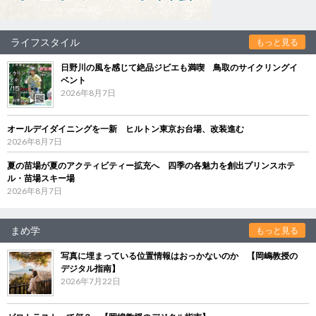
ライフスタイル
もっと見る
日野川の風を感じて絶品ジビエも満喫 鳥取のサイクリングイ
ベント
2026年8月7日
オールデイダイニングを一新 ヒルトン東京お台場、改装進む
2026年8月7日
夏の苗場が夏のアクティビティー拡充へ 四季の各魅力を創出プリンスホテ
ル・苗場スキー場
2026年8月7日
まめ学
もっと見る
写真に埋まっている位置情報はおっかないのか 【岡嶋教授の
デジタル指南】
2026年7月22日