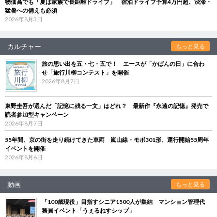
物価高でも「夏は家族で長距離ドライブ」 宿泊ドライブ予算4万円超、渋滞・
猛暑への備えも必須
2026年8月3日
カルチャー
もっと見る
旅の思い出を五・七・五で！ エースが「かばんの日」に合わ
せ「旅行川柳コンテスト」を開催
2026年8月7日
東野圭吾が選んだ「記憶に残る一文」はどれ？ 最新作『永遠の記憶』発売で
読者参加型キャンペーン
2026年8月7日
55年間、京の街を走り続けてきた車両 嵐山線・モボ301形、運行開始55周年
イベントを開催
2026年8月6日
動画
もっと見る
「100歳現役」目指すシニア1500人が集結 マンション管理代
務員イベント「うぇるねすシップ」