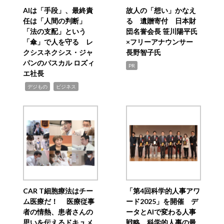
AIは「手段」、最終責
故人の「想い」かなえ
任は「人間の判断」
る 遺贈寄付 日本財
「法の支配」という
団名誉会長 笹川陽平氏
「傘」で人を守る レ
×フリーアナウンサー
クシスネクシス・ジャ
長野智子氏
パンのパスカル ロズィ
PR
エ社長
,
,
デジもの
ビジネス
CAR T細胞療法はチー
「第4回科学的人事アワ
ム医療だ！ 医療従事
ード2025」を開催 デ
者の情熱、患者さんの
ータとAIで変わる人事
思いを伝えるドキュメ
戦略 科学的人事の最