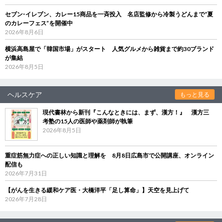
セブン‐イレブン、カレー15商品を一斉投入 名店監修から冷製うどんまで“夏
のカレーフェス”を開催中
2026年8月6日
横浜高島屋で「韓国市場」がスタート 人気グルメから雑貨まで約30ブランド
が集結
2026年8月5日
ヘルスケア
もっと見る
現代書林から新刊『こんなときには、まず、漢方！』 漢方三
考塾の15人の医師や薬剤師が執筆
2026年8月5日
重症筋無力症への正しい知識と理解を 8月8日広島市で公開講座、オンライン
配信も
2026年7月31日
【がんを生きる緩和ケア医・大橋洋平「足し算命」】天空を見上げて
2026年7月28日