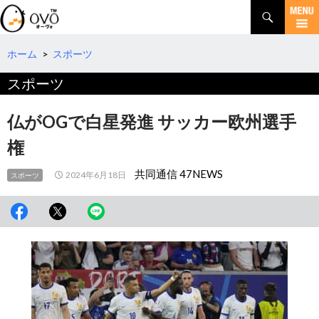
検
索
コ
ン
テ
ホーム
>
スポーツ
ン
スポーツ
ツ
へ
移
仏がOGで白星発進 サッカー欧州選手
動
権
共同通信 47NEWS
2024年6月18日
スポーツ