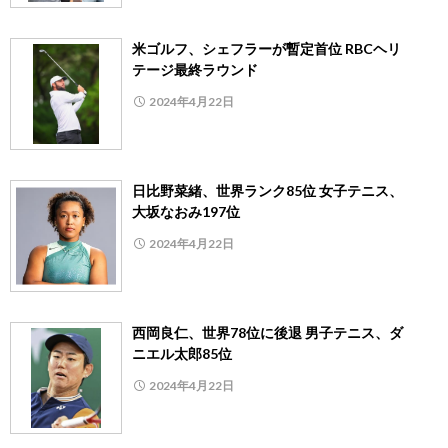
米ゴルフ、シェフラーが暫定首位 RBCヘリ
テージ最終ラウンド
2024年4月22日
日比野菜緒、世界ランク85位 女子テニス、
大坂なおみ197位
2024年4月22日
西岡良仁、世界78位に後退 男子テニス、ダ
ニエル太郎85位
2024年4月22日