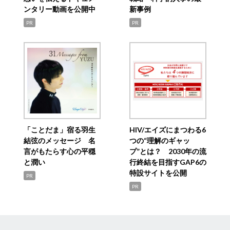
ンタリー動画を公開中
新事例
PR
PR
「ことだま」宿る羽生
HIV/エイズにまつわる6
結弦のメッセージ 名
つの“理解のギャッ
言がもたらす心の平穏
プ”とは？ 2030年の流
と潤い
行終結を目指すGAP6の
特設サイトを公開
PR
PR