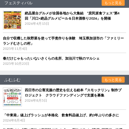
フェスティバル
もっと見る
絶品屋台グルメが全国各地から大集結 “庶民派食フェス”第4
回「川口×絶品グルメビール＆日本酒祭り2026」を開催
2026年4月15日
自分で収穫した秋野菜を使って芋煮作りを体験 埼玉県加須市の「ファミリー
ランドむさしの村」
2025年11月4日
春だけじゃもったいないさくらの名所、加治川で秋のマルシェ
2025年10月23日
ふむふむ
もっと見る
四日市の公害克服の歴史を伝える絵本『スモックリン』制作プ
ロジェクト クラウドファンディングで支援を募集
2026年8月5日
「中東発」値上げラッシュが本格化 飲食料品値上げ、約3年ぶりの多さに
2026年8月4日