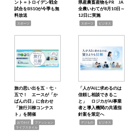
ント＝トロイデン戦全
県産農畜産物をPR JA
試合をBS10が今季も無
全農いわてが8月10日～
料放送
12日に実施
,
,
,
スポーツ
スポーツ
ビジネス
旅の思い出を五・七・
「人がAIに求めるのは
五で！ エースが「か
信頼し相談できるこ
ばんの日」に合わせ
と」 ロジカがAI事業
「旅行川柳コンテス
者と導入機関の共通指
ト」を開催
針案を策定へ
,
,
,
,
,
おでかけ
ファッション
デジもの
ビジネス
ライフスタイル