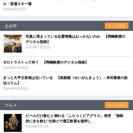
ル・苗場スキー場
2026年8月7日
まめ学
もっと見る
写真に埋まっている位置情報はおっかないのか 【岡嶋教授の
デジタル指南】
2026年7月22日
ゼロトラストって何？ 【岡嶋教授のデジタル指南】
2026年6月18日
きっと大平元首相は泣いている 【政眼鏡（せいがんきょう）－本田雅俊の政
治コラム】
2026年6月10日
グルメ
もっと見る
ビールだけ飲むと倒れる「ふらつくビアグラス」発売 “強制
的に水を飲む”仕掛けで適正飲酒を後押し
2026年8月7日