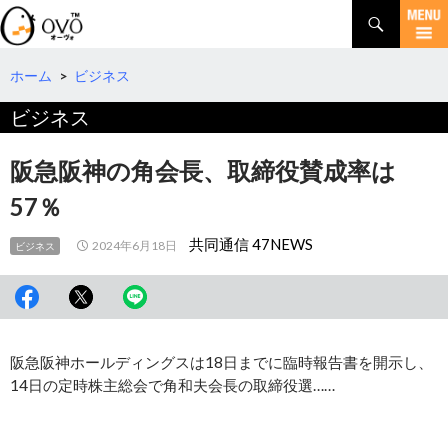
検
索
コ
ン
テ
ホーム
>
ビジネス
ン
ビジネス
ツ
へ
移
阪急阪神の角会長、取締役賛成率は
動
57％
共同通信 47NEWS
2024年6月18日
ビジネス
阪急阪神ホールディングスは18日までに臨時報告書を開示し、
14日の定時株主総会で角和夫会長の取締役選……