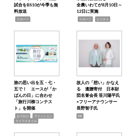
試合をBS10が今季も無
全農いわてが8月10日～
料放送
12日に実施
,
,
,
スポーツ
スポーツ
ビジネス
旅の思い出を五・七・
故人の「想い」かなえ
五で！ エースが「か
る 遺贈寄付 日本財
ばんの日」に合わせ
団名誉会長 笹川陽平氏
「旅行川柳コンテス
×フリーアナウンサー
ト」を開催
長野智子氏
,
,
,
おでかけ
ファッション
PR
ライフスタイル