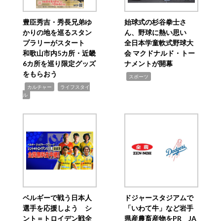
豊臣秀吉・秀長兄弟ゆ
始球式の杉谷拳士さ
かりの地を巡るスタン
ん、野球に熱い思い
プラリーがスタート
全日本学童軟式野球大
和歌山市内5カ所・近畿
会 マクドナルド・トー
6カ所を巡り限定グッズ
ナメントが開幕
をもらおう
,
スポーツ
,
,
カルチャー
ライフスタイ
ル
ベルギーで戦う日本人
ドジャースタジアムで
選手を応援しよう シ
「いわて牛」など岩手
ント＝トロイデン戦全
県産農畜産物をPR JA