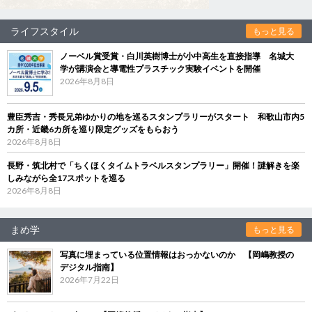
ライフスタイル
もっと見る
ノーベル賞受賞・白川英樹博士が小中高生を直接指導 名城大
学が講演会と導電性プラスチック実験イベントを開催
2026年8月8日
豊臣秀吉・秀長兄弟ゆかりの地を巡るスタンプラリーがスタート 和歌山市内5
カ所・近畿6カ所を巡り限定グッズをもらおう
2026年8月8日
長野・筑北村で「ちくほくタイムトラベルスタンプラリー」開催！謎解きを楽
しみながら全17スポットを巡る
2026年8月8日
まめ学
もっと見る
写真に埋まっている位置情報はおっかないのか 【岡嶋教授の
デジタル指南】
2026年7月22日