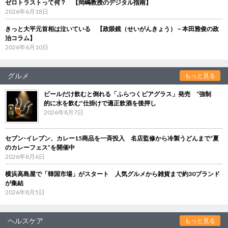
ゼロトラストって何？ 【岡嶋教授のデジタル指南】
2026年6月18日
きっと大平元首相は泣いている 【政眼鏡（せいがんきょう）－本田雅俊の政
治コラム】
2026年6月10日
グルメ
もっと見る
ビールだけ飲むと倒れる「ふらつくビアグラス」発売 “強制
的に水を飲む”仕掛けで適正飲酒を後押し
2026年8月7日
セブン‐イレブン、カレー15商品を一斉投入 名店監修から冷製うどんまで“夏
のカレーフェス”を開催中
2026年8月6日
横浜高島屋で「韓国市場」がスタート 人気グルメから雑貨まで約30ブランド
が集結
2026年8月5日
ヘルスケア
もっと見る