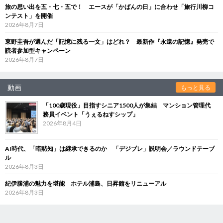
旅の思い出を五・七・五で！ エースが「かばんの日」に合わせ「旅行川柳コ
ンテスト」を開催
2026年8月7日
東野圭吾が選んだ「記憶に残る一文」はどれ？ 最新作『永遠の記憶』発売で
読者参加型キャンペーン
2026年8月7日
動画
もっと見る
「100歳現役」目指すシニア1500人が集結 マンション管理代
務員イベント「うぇるねすシップ」
2026年8月4日
AI時代、「暗黙知」は継承できるのか 「デジブレ」説明会／ラウンドテーブ
ル
2026年8月3日
紀伊勝浦の魅力を堪能 ホテル浦島、日昇館をリニューアル
2026年8月3日