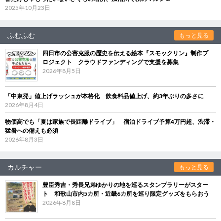
2025年10月23日
ふむふむ
もっと見る
四日市の公害克服の歴史を伝える絵本『スモックリン』制作プ
ロジェクト クラウドファンディングで支援を募集
2026年8月5日
「中東発」値上げラッシュが本格化 飲食料品値上げ、約3年ぶりの多さに
2026年8月4日
物価高でも「夏は家族で長距離ドライブ」 宿泊ドライブ予算4万円超、渋滞・
猛暑への備えも必須
2026年8月3日
カルチャー
もっと見る
豊臣秀吉・秀長兄弟ゆかりの地を巡るスタンプラリーがスター
ト 和歌山市内5カ所・近畿6カ所を巡り限定グッズをもらおう
2026年8月8日