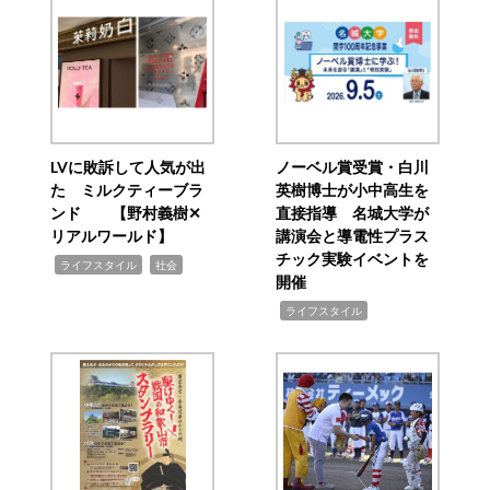
LVに敗訴して人気が出
ノーベル賞受賞・白川
た ミルクティーブラ
英樹博士が小中高生を
ンド 【野村義樹✕
直接指導 名城大学が
リアルワールド】
講演会と導電性プラス
チック実験イベントを
,
,
ライフスタイル
社会
開催
,
ライフスタイル