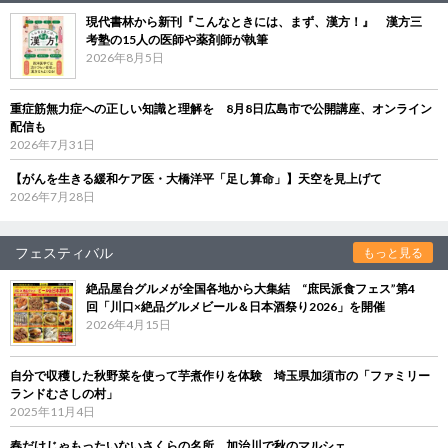
現代書林から新刊『こんなときには、まず、漢方！』 漢方三
考塾の15人の医師や薬剤師が執筆
2026年8月5日
重症筋無力症への正しい知識と理解を 8月8日広島市で公開講座、オンライン
配信も
2026年7月31日
【がんを生きる緩和ケア医・大橋洋平「足し算命」】天空を見上げて
2026年7月28日
フェスティバル
もっと見る
絶品屋台グルメが全国各地から大集結 “庶民派食フェス”第4
回「川口×絶品グルメビール＆日本酒祭り2026」を開催
2026年4月15日
自分で収穫した秋野菜を使って芋煮作りを体験 埼玉県加須市の「ファミリー
ランドむさしの村」
2025年11月4日
春だけじゃもったいないさくらの名所、加治川で秋のマルシェ