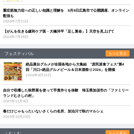
重症筋無力症への正しい知識と理解を 8月8日広島市で公開講座、オンライン
配信も
2026年7月31日
【がんを生きる緩和ケア医・大橋洋平「足し算命」】天空を見上げて
2026年7月28日
フェスティバル
もっと見る
絶品屋台グルメが全国各地から大集結 “庶民派食フェス”第4
回「川口×絶品グルメビール＆日本酒祭り2026」を開催
2026年4月15日
自分で収穫した秋野菜を使って芋煮作りを体験 埼玉県加須市の「ファミリー
ランドむさしの村」
2025年11月4日
春だけじゃもったいないさくらの名所、加治川で秋のマルシェ
2025年10月23日
ふむふむ
もっと見る