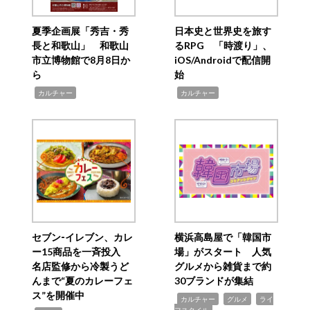
夏季企画展「秀吉・秀
日本史と世界史を旅す
長と和歌山」 和歌山
るRPG 「時渡り」、
市立博物館で8月8日か
iOS/Androidで配信開
ら
始
,
,
カルチャー
カルチャー
セブン‐イレブン、カレ
横浜高島屋で「韓国市
ー15商品を一斉投入
場」がスタート 人気
名店監修から冷製うど
グルメから雑貨まで約
んまで“夏のカレーフェ
30ブランドが集結
ス”を開催中
,
,
,
カルチャー
グルメ
ライ