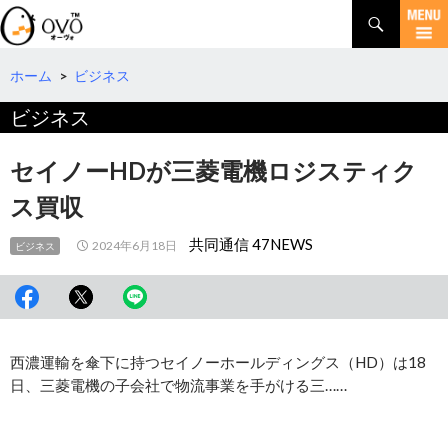
検
索
コ
ン
テ
ホーム
>
ビジネス
ン
ビジネス
ツ
へ
移
セイノーHDが三菱電機ロジスティク
動
ス買収
共同通信 47NEWS
2024年6月18日
ビジネス
西濃運輸を傘下に持つセイノーホールディングス（HD）は18
日、三菱電機の子会社で物流事業を手がける三……