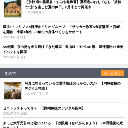
【京都 湯の花温泉・すみや亀峰菴】夏限定のおもてなし「旅館
で“涼”を楽しむ夏の休日」8月末まで開催中
2026年8月6日
横浜F・マリノス×日清オイリオグループ、「サッカー教室&食育講座 in 宮崎」
を開催 小学1年生～3年生の身体づくりをサポート
2026年8月6日
55年間、京の街を走り続けてきた車両 嵐山線・モボ301形、運行開始55周年
イベントを開催
2026年8月6日
まめ学
もっと見る
写真に埋まっている位置情報はおっかないのか 【岡嶋教授の
デジタル指南】
2026年7月22日
ゼロトラストって何？ 【岡嶋教授のデジタル指南】
2026年6月18日
きっと大平元首相は泣いている 【政眼鏡（せいがんきょう）－本田雅俊の政