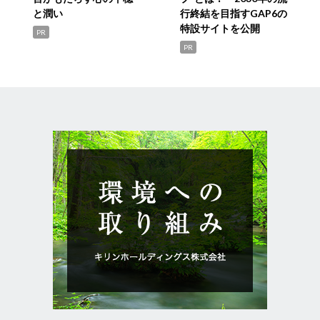
と潤い
行終結を目指すGAP6の
特設サイトを公開
PR
PR