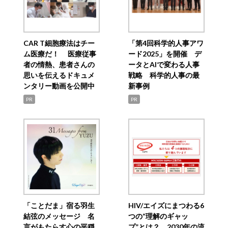
CAR T細胞療法はチー
「第4回科学的人事アワ
ム医療だ！ 医療従事
ード2025」を開催 デ
者の情熱、患者さんの
ータとAIで変わる人事
思いを伝えるドキュメ
戦略 科学的人事の最
ンタリー動画を公開中
新事例
PR
PR
「ことだま」宿る羽生
HIV/エイズにまつわる6
結弦のメッセージ 名
つの“理解のギャッ
言がもたらす心の平穏
プ”とは？ 2030年の流