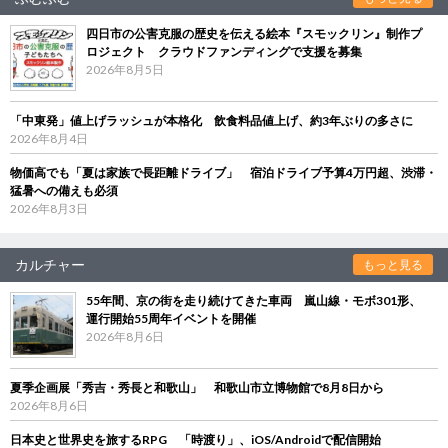
四日市の公害克服の歴史を伝える絵本『スモックリン』制作プ
ロジェクト クラウドファンディングで支援を募集
2026年8月5日
「中東発」値上げラッシュが本格化 飲食料品値上げ、約3年ぶりの多さに
2026年8月4日
物価高でも「夏は家族で長距離ドライブ」 宿泊ドライブ予算4万円超、渋滞・
猛暑への備えも必須
2026年8月3日
カルチャー
もっと見る
55年間、京の街を走り続けてきた車両 嵐山線・モボ301形、
運行開始55周年イベントを開催
2026年8月6日
夏季企画展「秀吉・秀長と和歌山」 和歌山市立博物館で8月8日から
2026年8月6日
日本史と世界史を旅するRPG 「時渡り」、iOS/Androidで配信開始