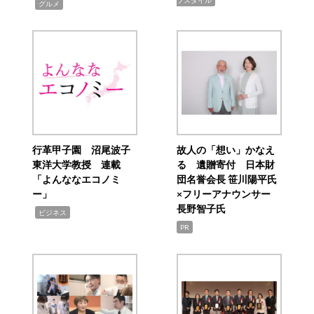
フスタイル
,
グルメ
行革甲子園 沼尾波子
故人の「想い」かなえ
東洋大学教授 連載
る 遺贈寄付 日本財
「よんななエコノミ
団名誉会長 笹川陽平氏
ー」
×フリーアナウンサー
長野智子氏
,
ビジネス
PR