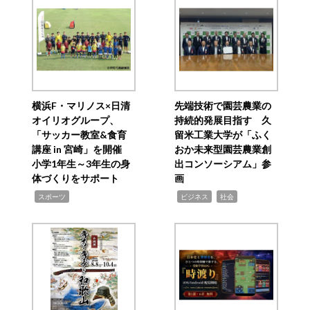
横浜F・マリノス×日清
先端技術で園芸農業の
オイリオグループ、
持続的発展目指す 久
「サッカー教室&食育
留米工業大学が「ふく
講座 in 宮崎」を開催
おか未来型園芸農業創
小学1年生～3年生の身
出コンソーシアム」参
体づくりをサポート
画
,
,
,
スポーツ
ビジネス
社会