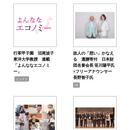
行革甲子園 沼尾波子
故人の「想い」かなえ
東洋大学教授 連載
る 遺贈寄付 日本財
「よんななエコノミ
団名誉会長 笹川陽平氏
ー」
×フリーアナウンサー
長野智子氏
,
ビジネス
PR