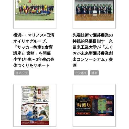
横浜F・マリノス×日清
先端技術で園芸農業の
オイリオグループ、
持続的発展目指す 久
「サッカー教室&食育
留米工業大学が「ふく
講座 in 宮崎」を開催
おか未来型園芸農業創
小学1年生～3年生の身
出コンソーシアム」参
体づくりをサポート
画
,
,
,
スポーツ
ビジネス
社会