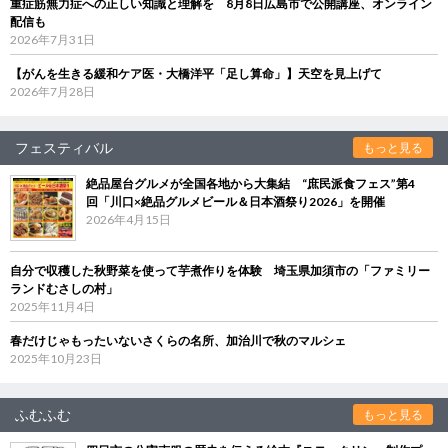
重症筋無力症への正しい知識と理解を 8月8日広島市で公開講座、オンライン
配信も
2026年7月31日
【がんを生きる緩和ケア医・大橋洋平「足し算命」】天空を見上げて
2026年7月28日
フェスティバル
もっと見る
絶品屋台グルメが全国各地から大集結 “庶民派食フェス”第4
回「川口×絶品グルメビール＆日本酒祭り2026」を開催
2026年4月15日
自分で収穫した秋野菜を使って芋煮作りを体験 埼玉県加須市の「ファミリー
ランドむさしの村」
2025年11月4日
春だけじゃもったいないさくらの名所、加治川で秋のマルシェ
2025年10月23日
ふむふむ
もっと見る