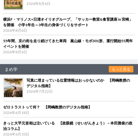
2026年8月6日
横浜F・マリノス×日清オイリオグループ、「サッカー教室&食育講座 in 宮崎」
を開催 小学1年生～3年生の身体づくりをサポート
2026年8月6日
55年間、京の街を走り続けてきた車両 嵐山線・モボ301形、運行開始55周年
イベントを開催
2026年8月6日
まめ学
もっと見る
写真に埋まっている位置情報はおっかないのか 【岡嶋教授の
デジタル指南】
2026年7月22日
ゼロトラストって何？ 【岡嶋教授のデジタル指南】
2026年6月18日
きっと大平元首相は泣いている 【政眼鏡（せいがんきょう）－本田雅俊の政
治コラム】
2026年6月10日