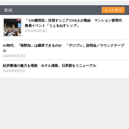
動画
もっと見る
「100歳現役」目指すシニア1500人が集結 マンション管理代
務員イベント「うぇるねすシップ」
2026年8月4日
AI時代、「暗黙知」は継承できるのか 「デジブレ」説明会／ラウンドテーブ
ル
2026年8月3日
紀伊勝浦の魅力を堪能 ホテル浦島、日昇館をリニューアル
2026年8月3日