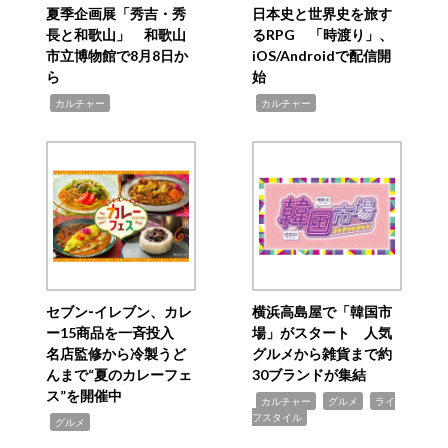
夏季企画展「秀吉・秀
日本史と世界史を旅す
長と和歌山」 和歌山
るRPG 「時渡り」、
市立博物館で8月8日か
iOS/Androidで配信開
ら
始
,
,
カルチャー
カルチャー
セブン‐イレブン、カレ
横浜高島屋で「韓国市
ー15商品を一斉投入
場」がスタート 人気
名店監修から冷製うど
グルメから雑貨まで約
んまで“夏のカレーフェ
30ブランドが集結
ス”を開催中
,
,
,
カルチャー
グルメ
ライ
フスタイル
,
グルメ