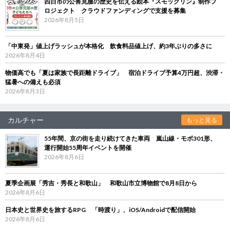
四日市の公害克服の歴史を伝える絵本『スモックリン』制作プ
ロジェクト クラウドファンディングで支援を募集
2026年8月5日
「中東発」値上げラッシュが本格化 飲食料品値上げ、約3年ぶりの多さに
2026年8月4日
物価高でも「夏は家族で長距離ドライブ」 宿泊ドライブ予算4万円超、渋滞・
猛暑への備えも必須
2026年8月3日
カルチャー
もっと見る
55年間、京の街を走り続けてきた車両 嵐山線・モボ301形、
運行開始55周年イベントを開催
2026年8月6日
夏季企画展「秀吉・秀長と和歌山」 和歌山市立博物館で8月8日から
2026年8月6日
日本史と世界史を旅するRPG 「時渡り」、iOS/Androidで配信開始
2026年8月6日