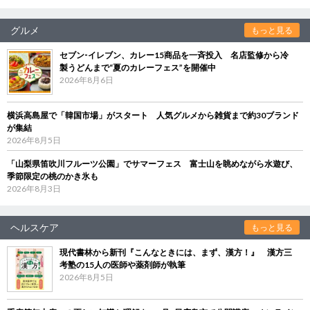
グルメ
もっと見る
セブン‐イレブン、カレー15商品を一斉投入 名店監修から冷
製うどんまで“夏のカレーフェス”を開催中
2026年8月6日
横浜高島屋で「韓国市場」がスタート 人気グルメから雑貨まで約30ブランド
が集結
2026年8月5日
「山梨県笛吹川フルーツ公園」でサマーフェス 富士山を眺めながら水遊び、
季節限定の桃のかき氷も
2026年8月3日
ヘルスケア
もっと見る
現代書林から新刊『こんなときには、まず、漢方！』 漢方三
考塾の15人の医師や薬剤師が執筆
2026年8月5日