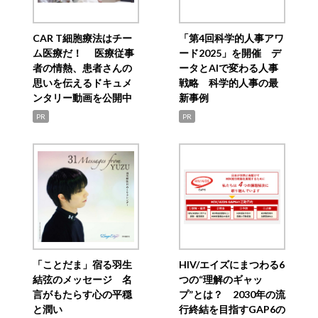
CAR T細胞療法はチー
「第4回科学的人事アワ
ム医療だ！ 医療従事
ード2025」を開催 デ
者の情熱、患者さんの
ータとAIで変わる人事
思いを伝えるドキュメ
戦略 科学的人事の最
ンタリー動画を公開中
新事例
PR
PR
「ことだま」宿る羽生
HIV/エイズにまつわる6
結弦のメッセージ 名
つの“理解のギャッ
言がもたらす心の平穏
プ”とは？ 2030年の流
と潤い
行終結を目指すGAP6の