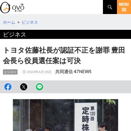
検
索
コ
ン
テ
ホーム
>
ビジネス
ン
ビジネス
ツ
へ
移
トヨタ佐藤社長が認証不正を謝罪 豊田
動
会長ら役員選任案は可決
共同通信 47NEWS
2024年6月18日
ビジネス