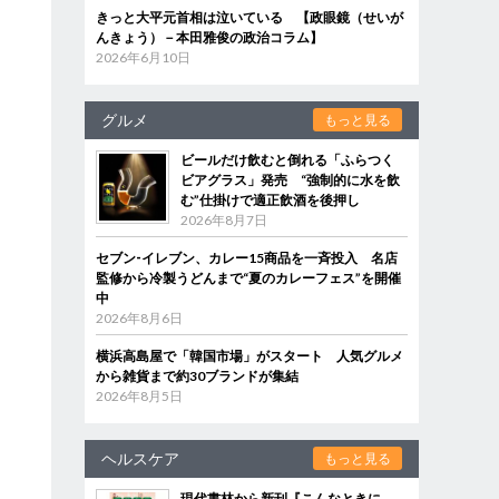
きっと大平元首相は泣いている 【政眼鏡（せいが
んきょう）－本田雅俊の政治コラム】
2026年6月10日
グルメ
もっと見る
ビールだけ飲むと倒れる「ふらつく
ビアグラス」発売 “強制的に水を飲
む”仕掛けで適正飲酒を後押し
2026年8月7日
セブン‐イレブン、カレー15商品を一斉投入 名店
監修から冷製うどんまで“夏のカレーフェス”を開催
中
2026年8月6日
横浜高島屋で「韓国市場」がスタート 人気グルメ
から雑貨まで約30ブランドが集結
2026年8月5日
ヘルスケア
もっと見る
現代書林から新刊『こんなときに