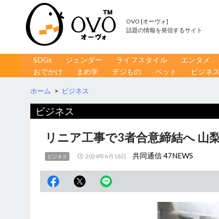
OVO [オーヴォ]
話題の情報を発信するサイト
コンテンツへ移動
検
SDGs
ジェンダー
ライフスタイル
エンタメ
索
おでかけ
まめ学
デジもの
ペット
ビジネ
ホーム
>
ビジネス
ビジネス
リニア工事で3者合意締結へ 山梨
共同通信 47NEWS
2024年6月18日
ビジネス