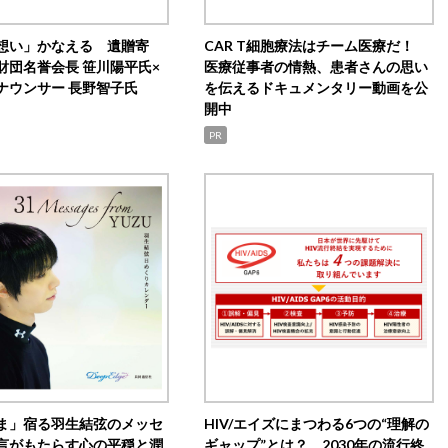
想い」かなえる 遺贈寄
CAR T細胞療法はチーム医療だ！
財団名誉会長 笹川陽平氏×
医療従事者の情熱、患者さんの思い
ナウンサー 長野智子氏
を伝えるドキュメンタリー動画を公
開中
PR
ま」宿る羽生結弦のメッセ
HIV/エイズにまつわる6つの“理解の
言がもたらす心の平穏と潤
ギャップ”とは？ 2030年の流行終