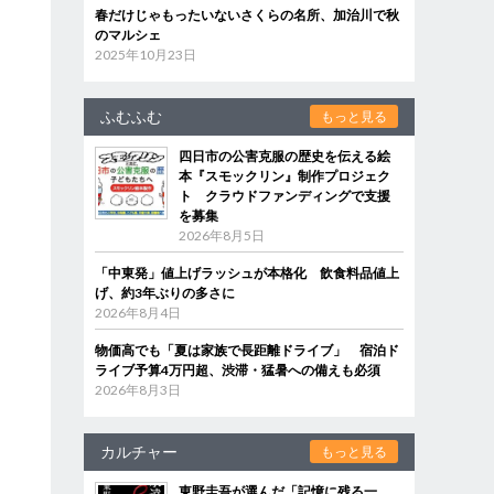
春だけじゃもったいないさくらの名所、加治川で秋
のマルシェ
2025年10月23日
ふむふむ
もっと見る
四日市の公害克服の歴史を伝える絵
本『スモックリン』制作プロジェク
ト クラウドファンディングで支援
を募集
2026年8月5日
「中東発」値上げラッシュが本格化 飲食料品値上
げ、約3年ぶりの多さに
2026年8月4日
物価高でも「夏は家族で長距離ドライブ」 宿泊ド
ライブ予算4万円超、渋滞・猛暑への備えも必須
2026年8月3日
カルチャー
もっと見る
東野圭吾が選んだ「記憶に残る一