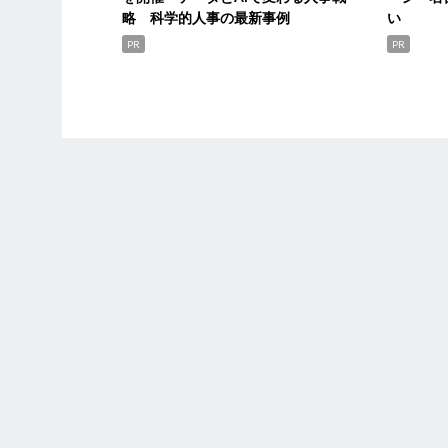
略 科学的人事の最新事例
い
PR
PR