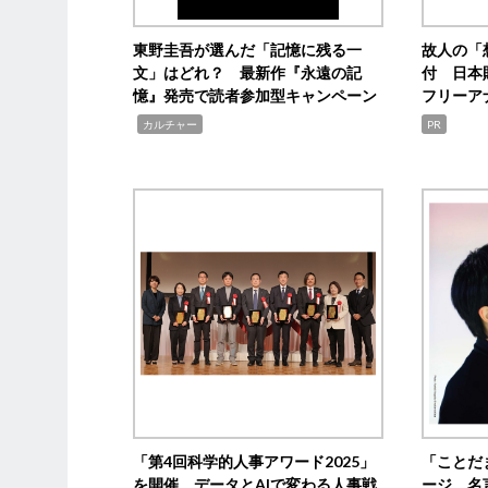
東野圭吾が選んだ「記憶に残る一
故人の「
文」はどれ？ 最新作『永遠の記
付 日本
憶』発売で読者参加型キャンペーン
フリーア
,
カルチャー
PR
「第4回科学的人事アワード2025」
「ことだ
を開催 データとAIで変わる人事戦
ージ 名