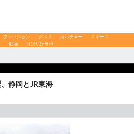
ファッション
グルメ
カルチャー
スポーツ
ス
動画
はばたけラボ
、静岡とJR東海