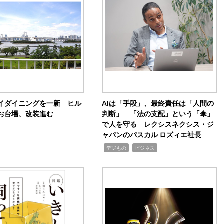
イダイニングを一新 ヒル
AIは「手段」、最終責任は「人間の
お台場、改装進む
判断」 「法の支配」という「傘」
で人を守る レクシスネクシス・ジ
ャパンのパスカル ロズィエ社長
,
,
デジもの
ビジネス