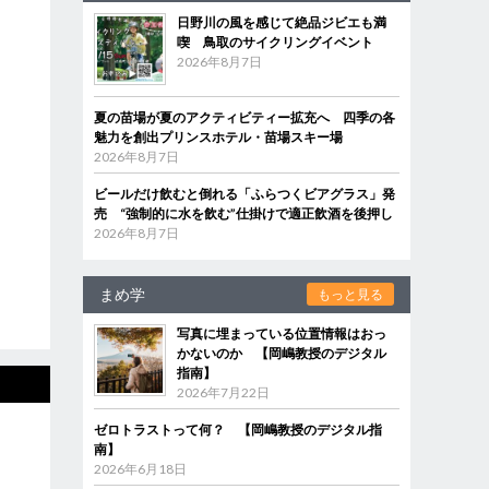
日野川の風を感じて絶品ジビエも満
喫 鳥取のサイクリングイベント
2026年8月7日
夏の苗場が夏のアクティビティー拡充へ 四季の各
魅力を創出プリンスホテル・苗場スキー場
2026年8月7日
ビールだけ飲むと倒れる「ふらつくビアグラス」発
売 “強制的に水を飲む”仕掛けで適正飲酒を後押し
2026年8月7日
まめ学
もっと見る
写真に埋まっている位置情報はおっ
かないのか 【岡嶋教授のデジタル
指南】
2026年7月22日
ゼロトラストって何？ 【岡嶋教授のデジタル指
南】
2026年6月18日