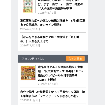
は、まず、漢方！』 漢方三考塾の
15人の医師や薬剤師が執筆
2026年8月5日
重症筋無力症への正しい知識と理解を 8月8日広島
市で公開講座、オンライン配信も
2026年7月31日
【がんを生きる緩和ケア医・大橋洋平「足し算
命」】天空を見上げて
2026年7月28日
フェスティバル
もっと見る
絶品屋台グルメが全国各地から大集
結 “庶民派食フェス”第4回「川口×
絶品グルメビール＆日本酒祭り
2026」を開催
2026年4月15日
自分で収穫した秋野菜を使って芋煮作りを体験 埼
玉県加須市の「ファミリーランドむさしの村」
2025年11月4日