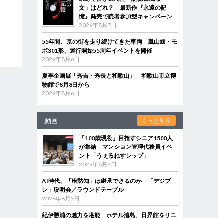
文」はどれ？ 最新作『永遠の記
憶』発売で読者参加型キャンペーン
2026年8月7日
55年間、京の街を走り続けてきた車両 嵐山線・モ
ボ301形、運行開始55周年イベントを開催
2026年8月6日
夏季企画展「秀吉・秀長と和歌山」 和歌山市立博
物館で8月8日から
2026年8月6日
動画
もっと見る
「100歳現役」目指すシニア1500人
が集結 マンション管理代務員イベ
ント「うぇるねすシップ」
2026年8月4日
AI時代、「暗黙知」は継承できるのか 「デジブ
レ」説明会／ラウンドテーブル
2026年8月3日
紀伊勝浦の魅力を堪能 ホテル浦島、日昇館をリニ