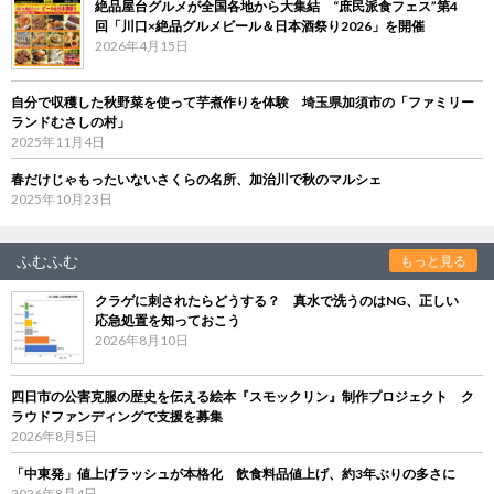
絶品屋台グルメが全国各地から大集結 “庶民派食フェス”第4
回「川口×絶品グルメビール＆日本酒祭り2026」を開催
2026年4月15日
自分で収穫した秋野菜を使って芋煮作りを体験 埼玉県加須市の「ファミリー
ランドむさしの村」
2025年11月4日
春だけじゃもったいないさくらの名所、加治川で秋のマルシェ
2025年10月23日
ふむふむ
もっと見る
クラゲに刺されたらどうする？ 真水で洗うのはNG、正しい
応急処置を知っておこう
2026年8月10日
四日市の公害克服の歴史を伝える絵本『スモックリン』制作プロジェクト ク
ラウドファンディングで支援を募集
2026年8月5日
「中東発」値上げラッシュが本格化 飲食料品値上げ、約3年ぶりの多さに
2026年8月4日