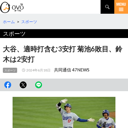
検
索
コ
ン
テ
ホーム
>
スポーツ
ン
スポーツ
ツ
へ
移
大谷、適時打含む3安打 菊池6敗目、鈴
動
木は2安打
共同通信 47NEWS
2024年6月18日
スポーツ