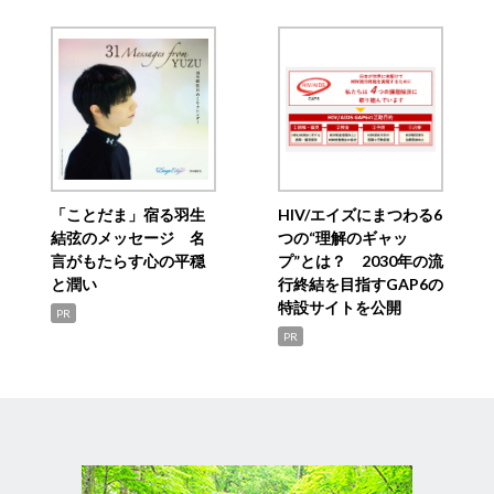
「ことだま」宿る羽生
HIV/エイズにまつわる6
結弦のメッセージ 名
つの“理解のギャッ
言がもたらす心の平穏
プ”とは？ 2030年の流
と潤い
行終結を目指すGAP6の
特設サイトを公開
PR
PR