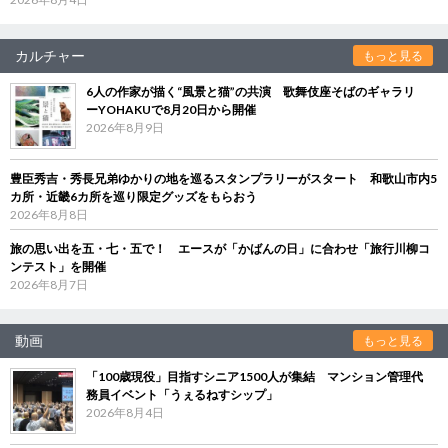
カルチャー
もっと見る
6人の作家が描く“風景と猫”の共演 歌舞伎座そばのギャラリ
ーYOHAKUで8月20日から開催
2026年8月9日
豊臣秀吉・秀長兄弟ゆかりの地を巡るスタンプラリーがスタート 和歌山市内5
カ所・近畿6カ所を巡り限定グッズをもらおう
2026年8月8日
旅の思い出を五・七・五で！ エースが「かばんの日」に合わせ「旅行川柳コ
ンテスト」を開催
2026年8月7日
動画
もっと見る
「100歳現役」目指すシニア1500人が集結 マンション管理代
務員イベント「うぇるねすシップ」
2026年8月4日