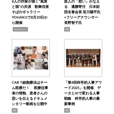
6人の作家が描く“風景
故人の「想い」かなえ
と猫”の共演 歌舞伎座
る 遺贈寄付 日本財
そばのギャラリー
団名誉会長 笹川陽平氏
YOHAKUで8月20日か
×フリーアナウンサー
ら開催
長野智子氏
,
カルチャー
PR
CAR T細胞療法はチー
「第4回科学的人事アワ
ム医療だ！ 医療従事
ード2025」を開催 デ
者の情熱、患者さんの
ータとAIで変わる人事
思いを伝えるドキュメ
戦略 科学的人事の最
ンタリー動画を公開中
新事例
PR
PR