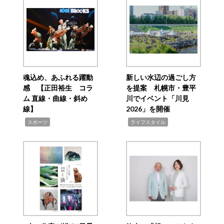
魂込め、あふれる躍動
新しい水辺の過ごし方
感 【正田裕生 コラ
を提案 札幌市・豊平
ム 直線・曲線・斜め
川でイベント「川見
線】
2026」を開催
,
,
スポーツ
ライフスタイル