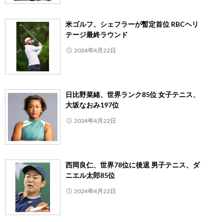
米ゴルフ、シェフラーが暫定首位 RBCヘリ
テージ最終ラウンド
2024年4月22日
日比野菜緒、世界ランク85位 女子テニス、
大坂なおみ197位
2024年4月22日
西岡良仁、世界78位に後退 男子テニス、ダ
ニエル太郎85位
2024年4月22日