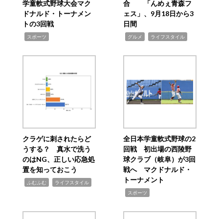
学童軟式野球大会マク
合 「んめぇ青森フ
ドナルド・トーナメン
ェス」、9月18日から3
トの3回戦
日間
,
,
,
スポーツ
グルメ
ライフスタイル
クラゲに刺されたらど
全日本学童軟式野球の2
うする？ 真水で洗う
回戦 初出場の西陵野
のはNG、正しい応急処
球クラブ（岐阜）が3回
置を知っておこう
戦へ マクドナルド・
トーナメント
,
,
ふむふむ
ライフスタイル
,
スポーツ