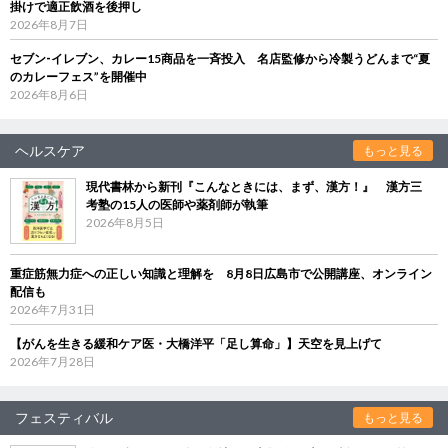
掛けで適正飲酒を後押し
2026年8月7日
セブン‐イレブン、カレー15商品を一斉投入 名店監修から冷製うどんまで“夏
のカレーフェス”を開催中
2026年8月6日
ヘルスケア
もっと見る
現代書林から新刊『こんなときには、まず、漢方！』 漢方三
考塾の15人の医師や薬剤師が執筆
2026年8月5日
重症筋無力症への正しい知識と理解を 8月8日広島市で公開講座、オンライン
配信も
2026年7月31日
【がんを生きる緩和ケア医・大橋洋平「足し算命」】天空を見上げて
2026年7月28日
フェスティバル
もっと見る