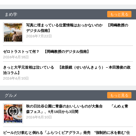
まめ学
もっと見る
写真に埋まっている位置情報はおっかないのか 【岡嶋教授の
デジタル指南】
2026年7月22日
ゼロトラストって何？ 【岡嶋教授のデジタル指南】
2026年6月18日
きっと大平元首相は泣いている 【政眼鏡（せいがんきょう）－本田雅俊の政
治コラム】
2026年6月10日
グルメ
もっと見る
秋の日比谷公園に青森のおいしいものが大集合 「んめぇ青
森フェス」、9月18日から3日間
2026年8月10日
ビールだけ飲むと倒れる「ふらつくビアグラス」発売 “強制的に水を飲む”仕