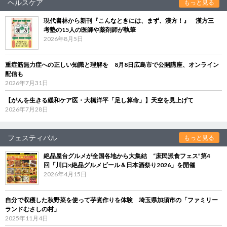
ヘルスケア
もっと見る
現代書林から新刊『こんなときには、まず、漢方！』 漢方三
考塾の15人の医師や薬剤師が執筆
2026年8月5日
重症筋無力症への正しい知識と理解を 8月8日広島市で公開講座、オンライン
配信も
2026年7月31日
【がんを生きる緩和ケア医・大橋洋平「足し算命」】天空を見上げて
2026年7月28日
フェスティバル
もっと見る
絶品屋台グルメが全国各地から大集結 “庶民派食フェス”第4
回「川口×絶品グルメビール＆日本酒祭り2026」を開催
2026年4月15日
自分で収穫した秋野菜を使って芋煮作りを体験 埼玉県加須市の「ファミリー
ランドむさしの村」
2025年11月4日