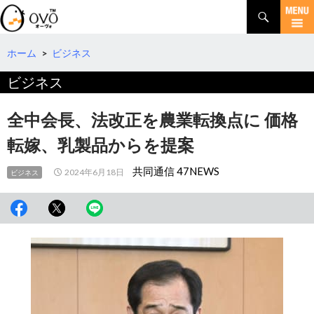
検
索
コ
ン
テ
ホーム
>
ビジネス
ン
ビジネス
ツ
へ
移
全中会長、法改正を農業転換点に 価格
動
転嫁、乳製品からを提案
共同通信 47NEWS
2024年6月18日
ビジネス