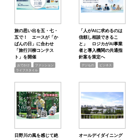
旅の思い出を五・七・
「人がAIに求めるのは
五で！ エースが「か
信頼し相談できるこ
ばんの日」に合わせ
と」 ロジカがAI事業
「旅行川柳コンテス
者と導入機関の共通指
ト」を開催
針案を策定へ
,
,
,
,
,
おでかけ
ファッション
デジもの
ビジネス
ライフスタイル
日野川の風を感じて絶
オールデイダイニング