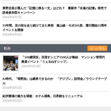
東野圭吾が選んだ「記憶に残る一文」はどれ？ 最新作『永遠の記憶』発売で
読者参加型キャンペーン
2026年8月7日
55年間、京の街を走り続けてきた車両 嵐山線・モボ301形、運行開始55周年
イベントを開催
2026年8月6日
動画
もっと見る
「100歳現役」目指すシニア1500人が集結 マンション管理代
務員イベント「うぇるねすシップ」
2026年8月4日
AI時代、「暗黙知」は継承できるのか 「デジブレ」説明会／ラウンドテーブ
ル
2026年8月3日
紀伊勝浦の魅力を堪能 ホテル浦島、日昇館をリニューアル
2026年8月3日