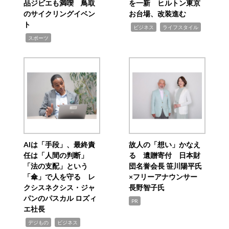
品ジビエも満喫 鳥取
を一新 ヒルトン東京
のサイクリングイベン
お台場、改装進む
ト
,
,
ビジネス
ライフスタイル
,
スポーツ
AIは「手段」、最終責
故人の「想い」かなえ
任は「人間の判断」
る 遺贈寄付 日本財
「法の支配」という
団名誉会長 笹川陽平氏
「傘」で人を守る レ
×フリーアナウンサー
クシスネクシス・ジャ
長野智子氏
パンのパスカル ロズィ
PR
エ社長
,
,
デジもの
ビジネス