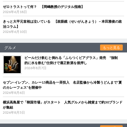
ゼロトラストって何？ 【岡嶋教授のデジタル指南】
2026年6月18日
きっと大平元首相は泣いている 【政眼鏡（せいがんきょう）－本田雅俊の政
治コラム】
2026年6月10日
グルメ
もっと見る
ビールだけ飲むと倒れる「ふらつくビアグラス」発売 “強制
的に水を飲む”仕掛けで適正飲酒を後押し
2026年8月7日
セブン‐イレブン、カレー15商品を一斉投入 名店監修から冷製うどんまで“夏
のカレーフェス”を開催中
2026年8月6日
横浜高島屋で「韓国市場」がスタート 人気グルメから雑貨まで約30ブランド
が集結
2026年8月5日