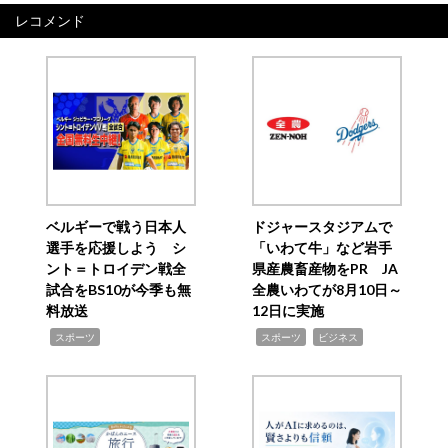
レコメンド
ベルギーで戦う日本人
ドジャースタジアムで
選手を応援しよう シ
「いわて牛」など岩手
ント＝トロイデン戦全
県産農畜産物をPR JA
試合をBS10が今季も無
全農いわてが8月10日～
料放送
12日に実施
,
,
,
スポーツ
スポーツ
ビジネス