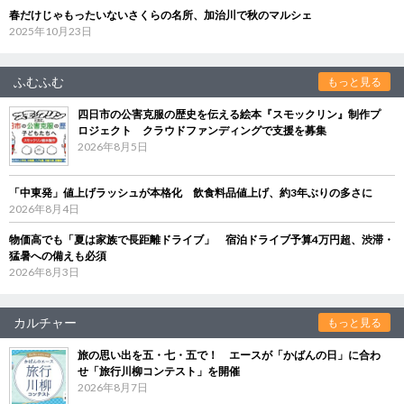
春だけじゃもったいないさくらの名所、加治川で秋のマルシェ
2025年10月23日
ふむふむ
もっと見る
四日市の公害克服の歴史を伝える絵本『スモックリン』制作プ
ロジェクト クラウドファンディングで支援を募集
2026年8月5日
「中東発」値上げラッシュが本格化 飲食料品値上げ、約3年ぶりの多さに
2026年8月4日
物価高でも「夏は家族で長距離ドライブ」 宿泊ドライブ予算4万円超、渋滞・
猛暑への備えも必須
2026年8月3日
カルチャー
もっと見る
旅の思い出を五・七・五で！ エースが「かばんの日」に合わ
せ「旅行川柳コンテスト」を開催
2026年8月7日