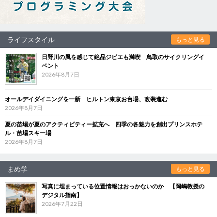
ライフスタイル
もっと見る
日野川の風を感じて絶品ジビエも満喫 鳥取のサイクリングイ
ベント
2026年8月7日
オールデイダイニングを一新 ヒルトン東京お台場、改装進む
2026年8月7日
夏の苗場が夏のアクティビティー拡充へ 四季の各魅力を創出プリンスホテ
ル・苗場スキー場
2026年8月7日
まめ学
もっと見る
写真に埋まっている位置情報はおっかないのか 【岡嶋教授の
デジタル指南】
2026年7月22日