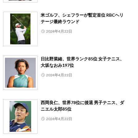
米ゴルフ、シェフラーが暫定首位 RBCヘリ
テージ最終ラウンド
2024年4月22日
日比野菜緒、世界ランク85位 女子テニス、
大坂なおみ197位
2024年4月22日
西岡良仁、世界78位に後退 男子テニス、ダ
ニエル太郎85位
2024年4月22日