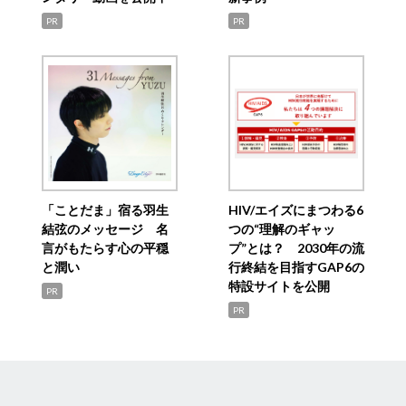
PR
PR
「ことだま」宿る羽生
HIV/エイズにまつわる6
結弦のメッセージ 名
つの“理解のギャッ
言がもたらす心の平穏
プ”とは？ 2030年の流
と潤い
行終結を目指すGAP6の
特設サイトを公開
PR
PR