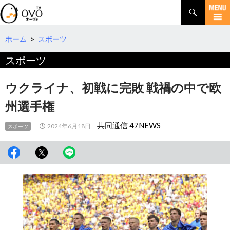
検
索
コ
ン
テ
ホーム
>
スポーツ
ン
スポーツ
ツ
へ
移
ウクライナ、初戦に完敗 戦禍の中で欧
動
州選手権
共同通信 47NEWS
2024年6月18日
スポーツ