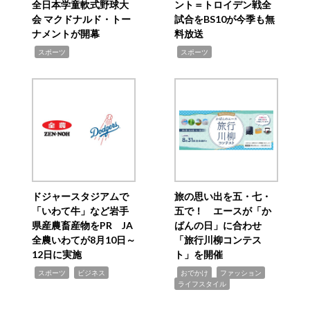
全日本学童軟式野球大
ント＝トロイデン戦全
会 マクドナルド・トー
試合をBS10が今季も無
ナメントが開幕
料放送
,
,
スポーツ
スポーツ
ドジャースタジアムで
旅の思い出を五・七・
「いわて牛」など岩手
五で！ エースが「か
県産農畜産物をPR JA
ばんの日」に合わせ
全農いわてが8月10日～
「旅行川柳コンテス
12日に実施
ト」を開催
,
,
,
,
,
スポーツ
ビジネス
おでかけ
ファッション
ライフスタイル