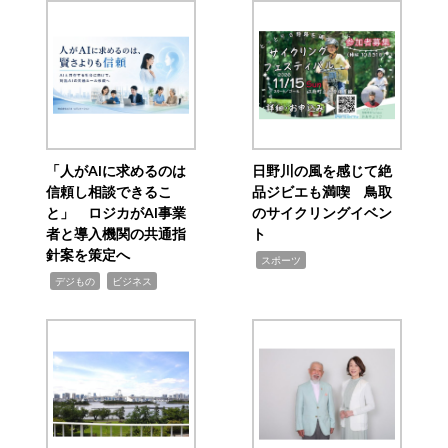
「人がAIに求めるのは
日野川の風を感じて絶
信頼し相談できるこ
品ジビエも満喫 鳥取
と」 ロジカがAI事業
のサイクリングイベン
者と導入機関の共通指
ト
針案を策定へ
,
スポーツ
,
,
デジもの
ビジネス