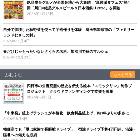
絶品屋台グルメが全国各地から大集結 “庶民派食フェス”第4
回「川口×絶品グルメビール＆日本酒祭り2026」を開催
2026年4月15日
自分で収穫した秋野菜を使って芋煮作りを体験 埼玉県加須市の「ファミリー
ランドむさしの村」
2025年11月4日
春だけじゃもったいないさくらの名所、加治川で秋のマルシェ
2025年10月23日
ふむふむ
もっと見る
四日市の公害克服の歴史を伝える絵本『スモックリン』制作プ
ロジェクト クラウドファンディングで支援を募集
2026年8月5日
「中東発」値上げラッシュが本格化 飲食料品値上げ、約3年ぶりの多さに
2026年8月4日
物価高でも「夏は家族で長距離ドライブ」 宿泊ドライブ予算4万円超、渋滞・
猛暑への備えも必須