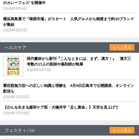
のカレーフェス”を開催中
2026年8月6日
横浜高島屋で「韓国市場」がスタート 人気グルメから雑貨まで約30ブランド
が集結
2026年8月5日
ヘルスケア
もっと見る
現代書林から新刊『こんなときには、まず、漢方！』 漢方三
考塾の15人の医師や薬剤師が執筆
2026年8月5日
重症筋無力症への正しい知識と理解を 8月8日広島市で公開講座、オンライン
配信も
2026年7月31日
【がんを生きる緩和ケア医・大橋洋平「足し算命」】天空を見上げて
2026年7月28日
フェスティバル
もっと見る