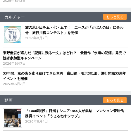
2026年8月3日
カルチャー
もっと見る
旅の思い出を五・七・五で！ エースが「かばんの日」に合わ
せ「旅行川柳コンテスト」を開催
2026年8月7日
東野圭吾が選んだ「記憶に残る一文」はどれ？ 最新作『永遠の記憶』発売で
読者参加型キャンペーン
2026年8月7日
55年間、京の街を走り続けてきた車両 嵐山線・モボ301形、運行開始55周年
イベントを開催
2026年8月6日
動画
もっと見る
「100歳現役」目指すシニア1500人が集結 マンション管理代
務員イベント「うぇるねすシップ」
2026年8月4日