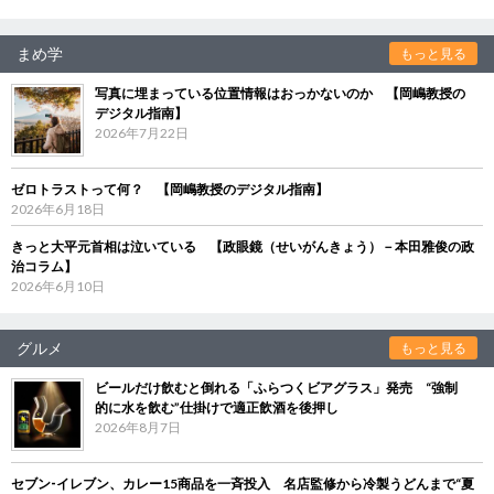
まめ学
もっと見る
写真に埋まっている位置情報はおっかないのか 【岡嶋教授の
デジタル指南】
2026年7月22日
ゼロトラストって何？ 【岡嶋教授のデジタル指南】
2026年6月18日
きっと大平元首相は泣いている 【政眼鏡（せいがんきょう）－本田雅俊の政
治コラム】
2026年6月10日
グルメ
もっと見る
ビールだけ飲むと倒れる「ふらつくビアグラス」発売 “強制
的に水を飲む”仕掛けで適正飲酒を後押し
2026年8月7日
セブン‐イレブン、カレー15商品を一斉投入 名店監修から冷製うどんまで“夏