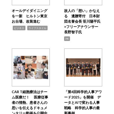
オールデイダイニング
故人の「想い」かなえ
を一新 ヒルトン東京
る 遺贈寄付 日本財
お台場、改装進む
団名誉会長 笹川陽平氏
×フリーアナウンサー
,
,
ビジネス
ライフスタイル
長野智子氏
PR
CAR T細胞療法はチー
「第4回科学的人事アワ
ム医療だ！ 医療従事
ード2025」を開催 デ
者の情熱、患者さんの
ータとAIで変わる人事
思いを伝えるドキュメ
戦略 科学的人事の最
ンタリー動画を公開中
新事例