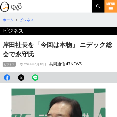
検
索
コ
ン
テ
ホーム
>
ビジネス
ン
ビジネス
ツ
へ
移
岸田社長を「今回は本物」 ニデック総
動
会で永守氏
共同通信 47NEWS
2024年6月18日
ビジネス