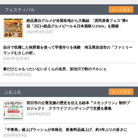
フェスティバル
もっと見る
絶品屋台グルメが全国各地から大集結 “庶民派食フェス”第4
回「川口×絶品グルメビール＆日本酒祭り2026」を開催
2026年4月15日
自分で収穫した秋野菜を使って芋煮作りを体験 埼玉県加須市の「ファミリー
ランドむさしの村」
2025年11月4日
春だけじゃもったいないさくらの名所、加治川で秋のマルシェ
2025年10月23日
ふむふむ
もっと見る
四日市の公害克服の歴史を伝える絵本『スモックリン』制作プ
ロジェクト クラウドファンディングで支援を募集
2026年8月5日
「中東発」値上げラッシュが本格化 飲食料品値上げ、約3年ぶりの多さに
2026年8月4日