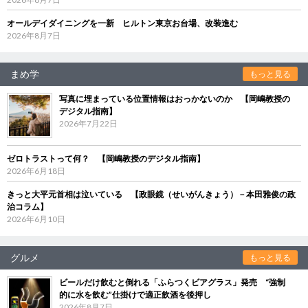
オールデイダイニングを一新 ヒルトン東京お台場、改装進む
2026年8月7日
まめ学
もっと見る
写真に埋まっている位置情報はおっかないのか 【岡嶋教授の
デジタル指南】
2026年7月22日
ゼロトラストって何？ 【岡嶋教授のデジタル指南】
2026年6月18日
きっと大平元首相は泣いている 【政眼鏡（せいがんきょう）－本田雅俊の政
治コラム】
2026年6月10日
グルメ
もっと見る
ビールだけ飲むと倒れる「ふらつくビアグラス」発売 “強制
的に水を飲む”仕掛けで適正飲酒を後押し
2026年8月7日