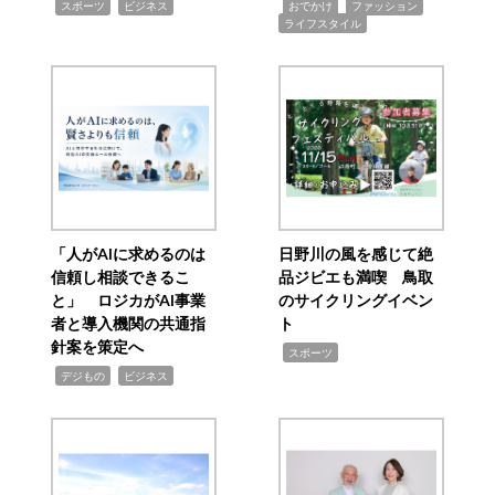
,
,
,
,
,
スポーツ
ビジネス
おでかけ
ファッション
ライフスタイル
「人がAIに求めるのは
日野川の風を感じて絶
信頼し相談できるこ
品ジビエも満喫 鳥取
と」 ロジカがAI事業
のサイクリングイベン
者と導入機関の共通指
ト
針案を策定へ
,
スポーツ
,
,
デジもの
ビジネス