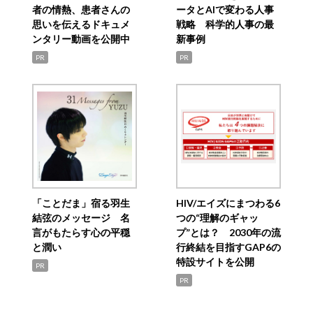
者の情熱、患者さんの
ータとAIで変わる人事
思いを伝えるドキュメ
戦略 科学的人事の最
ンタリー動画を公開中
新事例
PR
PR
「ことだま」宿る羽生
HIV/エイズにまつわる6
結弦のメッセージ 名
つの“理解のギャッ
言がもたらす心の平穏
プ”とは？ 2030年の流
と潤い
行終結を目指すGAP6の
特設サイトを公開
PR
PR