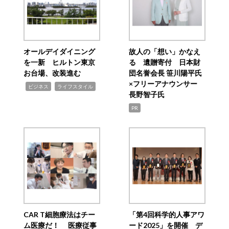
オールデイダイニング
故人の「想い」かなえ
を一新 ヒルトン東京
る 遺贈寄付 日本財
お台場、改装進む
団名誉会長 笹川陽平氏
×フリーアナウンサー
,
,
ビジネス
ライフスタイル
長野智子氏
PR
CAR T細胞療法はチー
「第4回科学的人事アワ
ム医療だ！ 医療従事
ード2025」を開催 デ