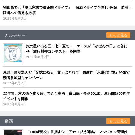
物価高でも「夏は家族で長距離ドライブ」 宿泊ドライブ予算4万円超、渋滞・
猛暑への備えも必須
2026年8月3日
カルチャー
もっと見る
旅の思い出を五・七・五で！ エースが「かばんの日」に合わ
せ「旅行川柳コンテスト」を開催
2026年8月7日
東野圭吾が選んだ「記憶に残る一文」はどれ？ 最新作『永遠の記憶』発売で
読者参加型キャンペーン
2026年8月7日
55年間、京の街を走り続けてきた車両 嵐山線・モボ301形、運行開始55周年
イベントを開催
2026年8月6日
動画
もっと見る
「100歳現役」目指すシニア1500人が集結 マンション管理代