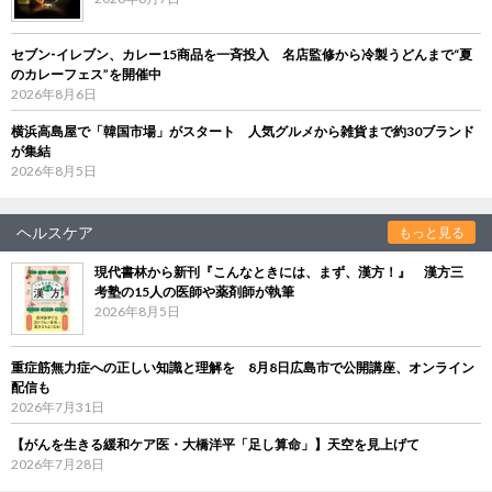
セブン‐イレブン、カレー15商品を一斉投入 名店監修から冷製うどんまで“夏
のカレーフェス”を開催中
2026年8月6日
横浜高島屋で「韓国市場」がスタート 人気グルメから雑貨まで約30ブランド
が集結
2026年8月5日
ヘルスケア
もっと見る
現代書林から新刊『こんなときには、まず、漢方！』 漢方三
考塾の15人の医師や薬剤師が執筆
2026年8月5日
重症筋無力症への正しい知識と理解を 8月8日広島市で公開講座、オンライン
配信も
2026年7月31日
【がんを生きる緩和ケア医・大橋洋平「足し算命」】天空を見上げて
2026年7月28日