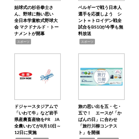
始球式の杉谷拳士さ
ベルギーで戦う日本人
ん、野球に熱い思い
選手を応援しよう シ
全日本学童軟式野球大
ント＝トロイデン戦全
会 マクドナルド・トー
試合をBS10が今季も無
ナメントが開幕
料放送
,
,
スポーツ
スポーツ
ドジャースタジアムで
旅の思い出を五・七・
「いわて牛」など岩手
五で！ エースが「か
県産農畜産物をPR JA
ばんの日」に合わせ
全農いわてが8月10日～
「旅行川柳コンテス
12日に実施
ト」を開催