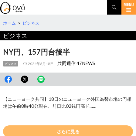
検
索
コ
ン
テ
ホーム
>
ビジネス
ン
ビジネス
ツ
へ
移
NY円、157円台後半
動
共同通信 47NEWS
2024年6月18日
ビジネス
【ニューヨーク共同】18日のニューヨーク外国為替市場の円相
場は午前8時40分現在、前日比02銭円高ド……
さらに見る