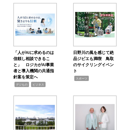
「人がAIに求めるのは
日野川の風を感じて絶
信頼し相談できるこ
品ジビエも満喫 鳥取
と」 ロジカがAI事業
のサイクリングイベン
者と導入機関の共通指
ト
針案を策定へ
,
スポーツ
,
,
デジもの
ビジネス