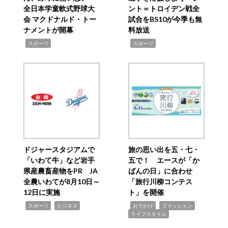
全日本学童軟式野球大
ント＝トロイデン戦全
会 マクドナルド・トー
試合をBS10が今季も無
ナメントが開幕
料放送
,
,
スポーツ
スポーツ
ドジャースタジアムで
旅の思い出を五・七・
「いわて牛」など岩手
五で！ エースが「か
県産農畜産物をPR JA
ばんの日」に合わせ
全農いわてが8月10日～
「旅行川柳コンテス
12日に実施
ト」を開催
,
,
,
,
,
スポーツ
ビジネス
おでかけ
ファッション
ライフスタイル