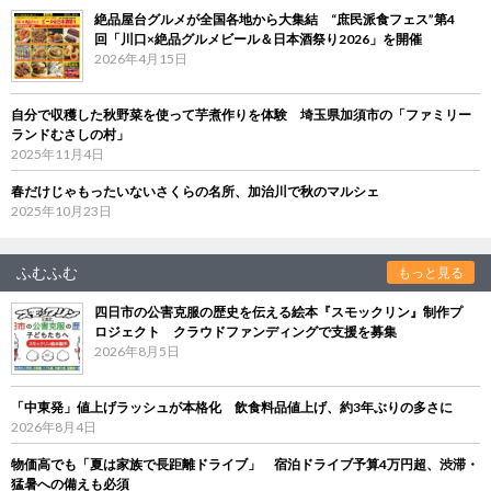
絶品屋台グルメが全国各地から大集結 “庶民派食フェス”第4
回「川口×絶品グルメビール＆日本酒祭り2026」を開催
2026年4月15日
自分で収穫した秋野菜を使って芋煮作りを体験 埼玉県加須市の「ファミリー
ランドむさしの村」
2025年11月4日
春だけじゃもったいないさくらの名所、加治川で秋のマルシェ
2025年10月23日
ふむふむ
もっと見る
四日市の公害克服の歴史を伝える絵本『スモックリン』制作プ
ロジェクト クラウドファンディングで支援を募集
2026年8月5日
「中東発」値上げラッシュが本格化 飲食料品値上げ、約3年ぶりの多さに
2026年8月4日
物価高でも「夏は家族で長距離ドライブ」 宿泊ドライブ予算4万円超、渋滞・
猛暑への備えも必須