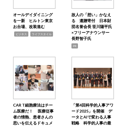
オールデイダイニング
故人の「想い」かなえ
を一新 ヒルトン東京
る 遺贈寄付 日本財
お台場、改装進む
団名誉会長 笹川陽平氏
×フリーアナウンサー
,
,
ビジネス
ライフスタイル
長野智子氏
PR
CAR T細胞療法はチー
「第4回科学的人事アワ
ム医療だ！ 医療従事
ード2025」を開催 デ
者の情熱、患者さんの
ータとAIで変わる人事
思いを伝えるドキュメ
戦略 科学的人事の最