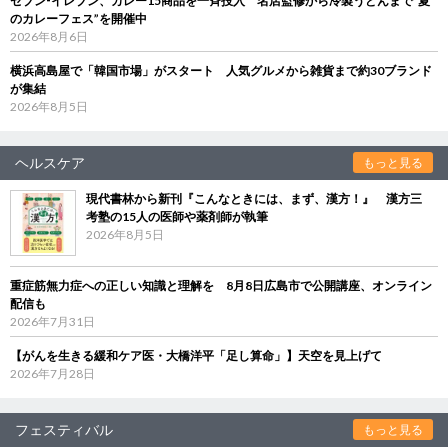
セブン‐イレブン、カレー15商品を一斉投入 名店監修から冷製うどんまで“夏
のカレーフェス”を開催中
2026年8月6日
横浜高島屋で「韓国市場」がスタート 人気グルメから雑貨まで約30ブランド
が集結
2026年8月5日
ヘルスケア
もっと見る
現代書林から新刊『こんなときには、まず、漢方！』 漢方三
考塾の15人の医師や薬剤師が執筆
2026年8月5日
重症筋無力症への正しい知識と理解を 8月8日広島市で公開講座、オンライン
配信も
2026年7月31日
【がんを生きる緩和ケア医・大橋洋平「足し算命」】天空を見上げて
2026年7月28日
フェスティバル
もっと見る