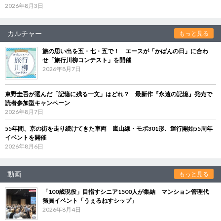
2026年8月3日
カルチャー
もっと見る
旅の思い出を五・七・五で！ エースが「かばんの日」に合わ
せ「旅行川柳コンテスト」を開催
2026年8月7日
東野圭吾が選んだ「記憶に残る一文」はどれ？ 最新作『永遠の記憶』発売で
読者参加型キャンペーン
2026年8月7日
55年間、京の街を走り続けてきた車両 嵐山線・モボ301形、運行開始55周年
イベントを開催
2026年8月6日
動画
もっと見る
「100歳現役」目指すシニア1500人が集結 マンション管理代
務員イベント「うぇるねすシップ」
2026年8月4日