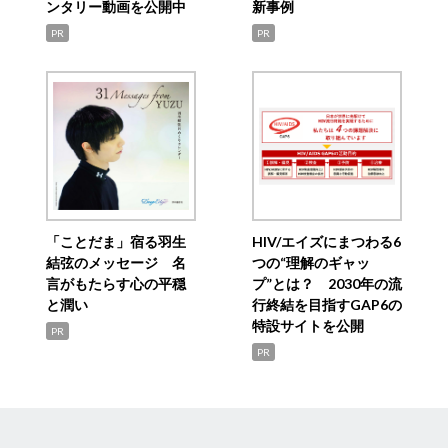
ンタリー動画を公開中
新事例
PR
PR
「ことだま」宿る羽生
HIV/エイズにまつわる6
結弦のメッセージ 名
つの“理解のギャッ
言がもたらす心の平穏
プ”とは？ 2030年の流
と潤い
行終結を目指すGAP6の
特設サイトを公開
PR
PR