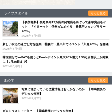
ライフスタイル
もっと見る
【参加無料】長野県内12カ所の発電所をめぐって豪華賞品をゲ
ット！「ぐるーっと！信州ダムめぐり 発電所スタンプラリー
2026」
2026年8月9日
新しい水辺の過ごし方を提案 札幌市・豊平川でイベント「川見2026」を開催
2026年8月9日
韓国旅行でau PAYを使うとPontaポイント最大20％還元！30万店舗以上が対象
に【9月30日まで】
2026年8月8日
まめ学
もっと見る
写真に埋まっている位置情報はおっかないのか 【岡嶋教授の
デジタル指南】
2026年7月22日
ゼロトラストって何？ 【岡嶋教授のデジタル指南】