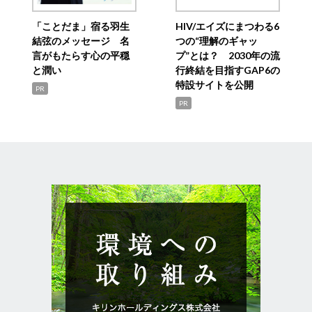
「ことだま」宿る羽生
HIV/エイズにまつわる6
結弦のメッセージ 名
つの“理解のギャッ
言がもたらす心の平穏
プ”とは？ 2030年の流
と潤い
行終結を目指すGAP6の
特設サイトを公開
PR
PR