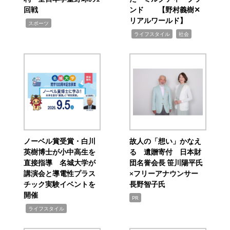
回戦
ンド 【野村義樹✕
リアルワールド】
,
スポーツ
,
,
ライフスタイル
社会
ノーベル賞受賞・白川
故人の「想い」かなえ
英樹博士が小中高生を
る 遺贈寄付 日本財
直接指導 名城大学が
団名誉会長 笹川陽平氏
講演会と導電性プラス
×フリーアナウンサー
チック実験イベントを
長野智子氏
開催
PR
,
ライフスタイル