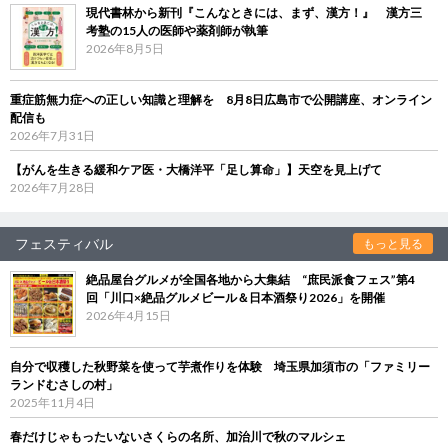
現代書林から新刊『こんなときには、まず、漢方！』 漢方三
考塾の15人の医師や薬剤師が執筆
2026年8月5日
重症筋無力症への正しい知識と理解を 8月8日広島市で公開講座、オンライン
配信も
2026年7月31日
【がんを生きる緩和ケア医・大橋洋平「足し算命」】天空を見上げて
2026年7月28日
フェスティバル
もっと見る
絶品屋台グルメが全国各地から大集結 “庶民派食フェス”第4
回「川口×絶品グルメビール＆日本酒祭り2026」を開催
2026年4月15日
自分で収穫した秋野菜を使って芋煮作りを体験 埼玉県加須市の「ファミリー
ランドむさしの村」
2025年11月4日
春だけじゃもったいないさくらの名所、加治川で秋のマルシェ