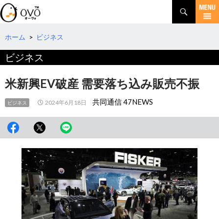
検
索
コ
ン
テ
ホーム
>
ビジネス
ン
ビジネス
ツ
へ
移
米新興EV破産 需要落ち込み販売不振
動
共同通信 47NEWS
2024年6月18日
ビジネス