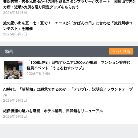
豊臣秀吉・秀長兄弟ゆかりの地を巡るスタンプラリーがスタート 和歌山市内5
カ所・近畿6カ所を巡り限定グッズをもらおう
2026年8月8日
旅の思い出を五・七・五で！ エースが「かばんの日」に合わせ「旅行川柳コ
ンテスト」を開催
2026年8月7日
動画
もっと見る
「100歳現役」目指すシニア1500人が集結 マンション管理代
務員イベント「うぇるねすシップ」
2026年8月4日
AI時代、「暗黙知」は継承できるのか 「デジブレ」説明会／ラウンドテーブ
ル
2026年8月3日
紀伊勝浦の魅力を堪能 ホテル浦島、日昇館をリニューアル
2026年8月3日