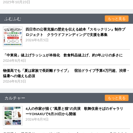
2025年10月23日
ふむふむ
もっと見る
四日市の公害克服の歴史を伝える絵本『スモックリン』制作プ
ロジェクト クラウドファンディングで支援を募集
2026年8月5日
「中東発」値上げラッシュが本格化 飲食料品値上げ、約3年ぶりの多さに
2026年8月4日
物価高でも「夏は家族で長距離ドライブ」 宿泊ドライブ予算4万円超、渋滞・
猛暑への備えも必須
2026年8月3日
カルチャー
もっと見る
6人の作家が描く“風景と猫”の共演 歌舞伎座そばのギャラリ
ーYOHAKUで8月20日から開催
2026年8月9日