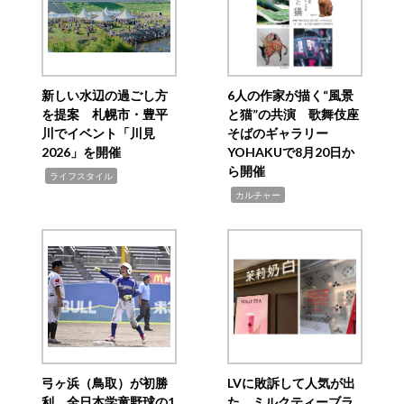
新しい水辺の過ごし方
6人の作家が描く“風景
を提案 札幌市・豊平
と猫”の共演 歌舞伎座
川でイベント「川見
そばのギャラリー
2026」を開催
YOHAKUで8月20日か
ら開催
,
ライフスタイル
,
カルチャー
弓ヶ浜（鳥取）が初勝
LVに敗訴して人気が出
利 全日本学童野球の1
た ミルクティーブラ