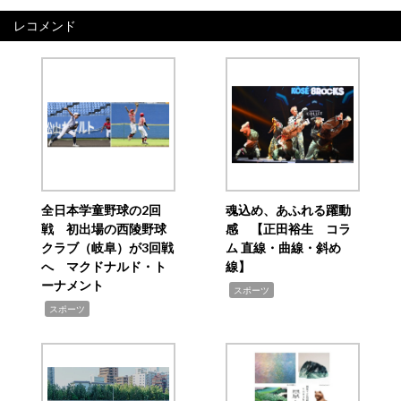
レコメンド
全日本学童野球の2回
魂込め、あふれる躍動
戦 初出場の西陵野球
感 【正田裕生 コラ
クラブ（岐阜）が3回戦
ム 直線・曲線・斜め
へ マクドナルド・ト
線】
ーナメント
,
スポーツ
,
スポーツ