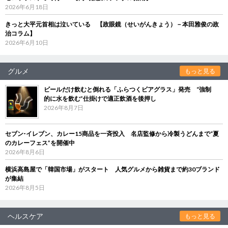
2026年6月18日
きっと大平元首相は泣いている 【政眼鏡（せいがんきょう）－本田雅俊の政
治コラム】
2026年6月10日
グルメ
もっと見る
ビールだけ飲むと倒れる「ふらつくビアグラス」発売 “強制
的に水を飲む”仕掛けで適正飲酒を後押し
2026年8月7日
セブン‐イレブン、カレー15商品を一斉投入 名店監修から冷製うどんまで“夏
のカレーフェス”を開催中
2026年8月6日
横浜高島屋で「韓国市場」がスタート 人気グルメから雑貨まで約30ブランド
が集結
2026年8月5日
ヘルスケア
もっと見る