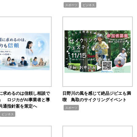
,
,
スポーツ
ビジネス
Iに求めるのは信頼し相談で
日野川の風を感じて絶品ジビエも満
」 ロジカがAI事業者と導
喫 鳥取のサイクリングイベント
共通指針案を策定へ
,
スポーツ
ビジネス