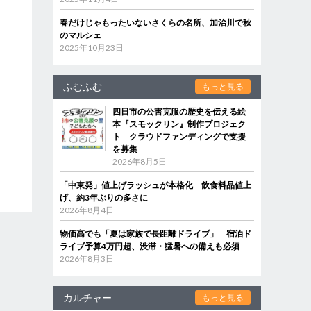
春だけじゃもったいないさくらの名所、加治川で秋
のマルシェ
2025年10月23日
ふむふむ
もっと見る
四日市の公害克服の歴史を伝える絵
本『スモックリン』制作プロジェク
ト クラウドファンディングで支援
を募集
2026年8月5日
「中東発」値上げラッシュが本格化 飲食料品値上
げ、約3年ぶりの多さに
2026年8月4日
物価高でも「夏は家族で長距離ドライブ」 宿泊ド
ライブ予算4万円超、渋滞・猛暑への備えも必須
2026年8月3日
カルチャー
もっと見る