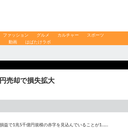
ファッション
グルメ
カルチャー
スポーツ
ス
動画
はばたけラボ
0兆円売却で損失拡大
純損益で1兆5千億円規模の赤字を見込んでいることが1……