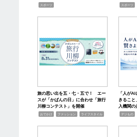
,
,
スポーツ
スポーツ
旅の思い出を五・七・五で！ エー
「人がA
スが「かばんの日」に合わせ「旅行
きること
川柳コンテスト」を開催
入機関の
,
,
,
,
,
おでかけ
ファッション
ライフスタイル
デジもの