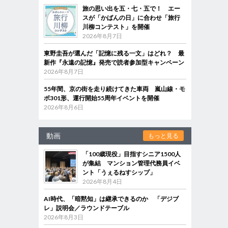
旅の思い出を五・七・五で！ エー
スが「かばんの日」に合わせ「旅行
川柳コンテスト」を開催
2026年8月7日
東野圭吾が選んだ「記憶に残る一文」はどれ？ 最
新作『永遠の記憶』発売で読者参加型キャンペーン
2026年8月7日
55年間、京の街を走り続けてきた車両 嵐山線・モ
ボ301形、運行開始55周年イベントを開催
2026年8月6日
動画
もっと見る
「100歳現役」目指すシニア1500人
が集結 マンション管理代務員イベ
ント「うぇるねすシップ」
2026年8月4日
AI時代、「暗黙知」は継承できるのか 「デジブ
レ」説明会／ラウンドテーブル
2026年8月3日