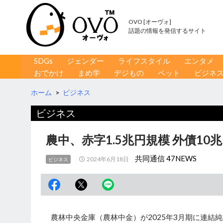
OVO [オーヴォ]
話題の情報を発信するサイト
コンテンツへ移動
検
SDGs
ジェンダー
ライフスタイル
エンタメ
索
おでかけ
まめ学
デジもの
ペット
ビジネ
ホーム
>
ビジネス
ビジネス
農中、赤字1.5兆円規模 外債1
共同通信 47NEWS
2024年6月18日
ビジネス
農林中央金庫（農林中金）が2025年3月期に連結