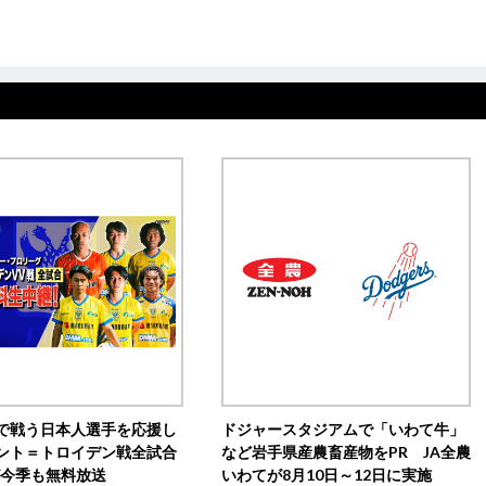
で戦う日本人選手を応援し
ドジャースタジアムで「いわて牛」
ント＝トロイデン戦全試合
など岩手県産農畜産物をPR JA全農
0が今季も無料放送
いわてが8月10日～12日に実施