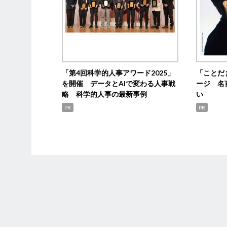
「第4回科学的人事アワード2025」
「ことだ
を開催 データとAIで変わる人事戦
ージ 名
略 科学的人事の最新事例
い
PR
PR