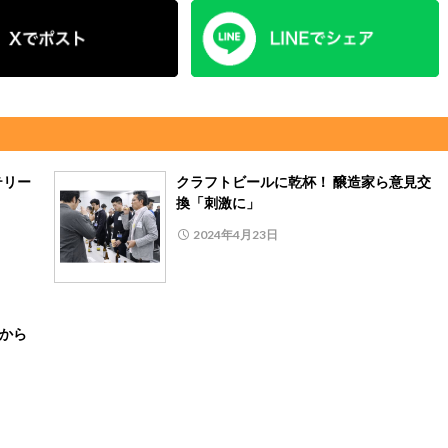
テリー
クラフトビールに乾杯！ 醸造家ら意見交
換「刺激に」
2024年4月23日
日から