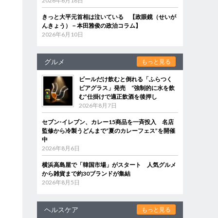
2026年6月18日
きっと大平元首相は泣いている 【政眼鏡（せいが
んきょう）－本田雅俊の政治コラム】
2026年6月10日
グルメ
もっと見る
ビールだけ飲むと倒れる「ふらつく
ビアグラス」発売 “強制的に水を飲
む”仕掛けで適正飲酒を後押し
2026年8月7日
セブン‐イレブン、カレー15商品を一斉投入 名店
監修から冷製うどんまで“夏のカレーフェス”を開催
中
2026年8月6日
横浜高島屋で「韓国市場」がスタート 人気グルメ
から雑貨まで約30ブランドが集結
2026年8月5日
ヘルスケア
もっと見る