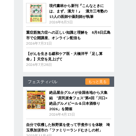
現代書林から新刊『こんなときに
は、まず、漢方！』 漢方三考塾の
15人の医師や薬剤師が執筆
2026年8月5日
重症筋無力症への正しい知識と理解を 8月8日広島
市で公開講座、オンライン配信も
2026年7月31日
【がんを生きる緩和ケア医・大橋洋平「足し算
命」】天空を見上げて
2026年7月28日
フェスティバル
もっと見る
絶品屋台グルメが全国各地から大集
結 “庶民派食フェス”第4回「川口×
絶品グルメビール＆日本酒祭り
2026」を開催
2026年4月15日
自分で収穫した秋野菜を使って芋煮作りを体験 埼
玉県加須市の「ファミリーランドむさしの村」
2025年11月4日