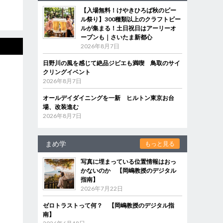
【入場無料！けやきひろば秋のビー
ル祭り】300種類以上のクラフトビー
ルが集まる！土日祝日はアーリーオ
ープンも｜さいたま新都心
2026年8月7日
日野川の風を感じて絶品ジビエも満喫 鳥取のサイ
クリングイベント
2026年8月7日
オールデイダイニングを一新 ヒルトン東京お台
場、改装進む
2026年8月7日
まめ学
もっと見る
写真に埋まっている位置情報はおっ
かないのか 【岡嶋教授のデジタル
指南】
2026年7月22日
ゼロトラストって何？ 【岡嶋教授のデジタル指
南】