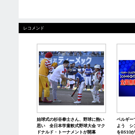
レコメンド
始球式の杉谷拳士さん、野球に熱い
ベルギー
思い 全日本学童軟式野球大会 マク
よう シ
ドナルド・トーナメントが開幕
をBS1