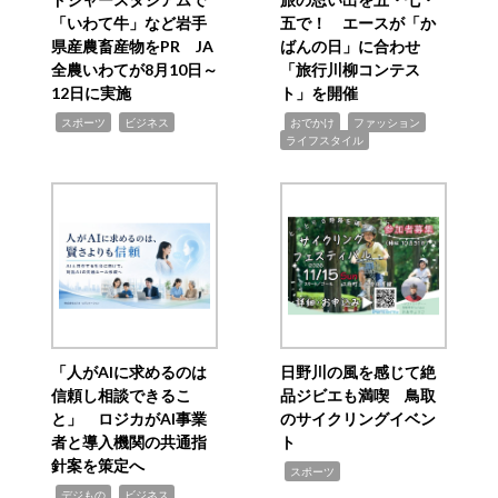
「いわて牛」など岩手
五で！ エースが「か
県産農畜産物をPR JA
ばんの日」に合わせ
全農いわてが8月10日～
「旅行川柳コンテス
12日に実施
ト」を開催
,
,
,
,
,
スポーツ
ビジネス
おでかけ
ファッション
ライフスタイル
「人がAIに求めるのは
日野川の風を感じて絶
信頼し相談できるこ
品ジビエも満喫 鳥取
と」 ロジカがAI事業
のサイクリングイベン
者と導入機関の共通指
ト
針案を策定へ
,
スポーツ
,
,
デジもの
ビジネス