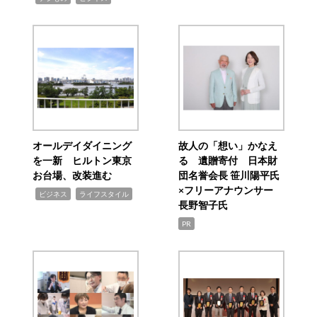
オールデイダイニング
故人の「想い」かなえ
を一新 ヒルトン東京
る 遺贈寄付 日本財
お台場、改装進む
団名誉会長 笹川陽平氏
×フリーアナウンサー
,
,
ビジネス
ライフスタイル
長野智子氏
PR