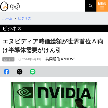
検
索
コ
ン
テ
ホーム
>
ビジネス
ン
ビジネス
ツ
へ
移
エヌビディア時価総額が世界首位 AI向
動
け半導体需要がけん引
共同通信 47NEWS
2024年6月19日
ビジネス