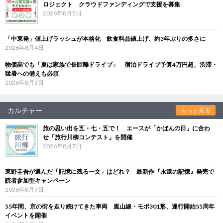
ロジェクト クラウドファンディングで支援を募集
2026年8月5日
「中東発」値上げラッシュが本格化 飲食料品値上げ、約3年ぶりの多さに
2026年8月4日
物価高でも「夏は家族で長距離ドライブ」 宿泊ドライブ予算4万円超、渋滞・
猛暑への備えも必須
2026年8月3日
カルチャー
もっと見る
旅の思い出を五・七・五で！ エースが「かばんの日」に合わ
せ「旅行川柳コンテスト」を開催
2026年8月7日
東野圭吾が選んだ「記憶に残る一文」はどれ？ 最新作『永遠の記憶』発売で
読者参加型キャンペーン
2026年8月7日
55年間、京の街を走り続けてきた車両 嵐山線・モボ301形、運行開始55周年
イベントを開催