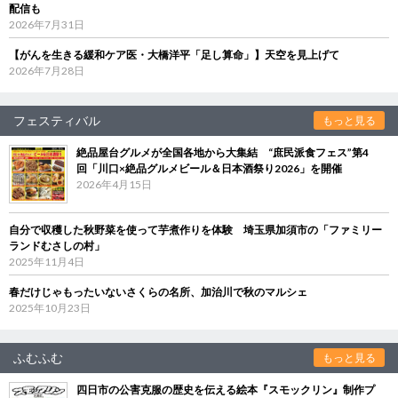
配信も
2026年7月31日
【がんを生きる緩和ケア医・大橋洋平「足し算命」】天空を見上げて
2026年7月28日
フェスティバル
もっと見る
絶品屋台グルメが全国各地から大集結 “庶民派食フェス”第4
回「川口×絶品グルメビール＆日本酒祭り2026」を開催
2026年4月15日
自分で収穫した秋野菜を使って芋煮作りを体験 埼玉県加須市の「ファミリー
ランドむさしの村」
2025年11月4日
春だけじゃもったいないさくらの名所、加治川で秋のマルシェ
2025年10月23日
ふむふむ
もっと見る
四日市の公害克服の歴史を伝える絵本『スモックリン』制作プ