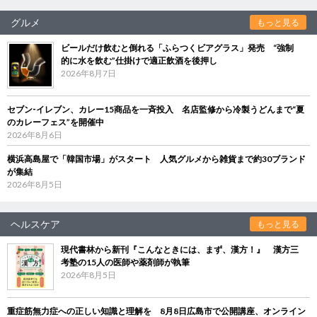
グルメ
もっと見る
ビールだけ飲むと倒れる「ふらつくビアグラス」発売 “強制
的に水を飲む”仕掛けで適正飲酒を後押し
2026年8月7日
セブン‐イレブン、カレー15商品を一斉投入 名店監修から冷製うどんまで“夏
のカレーフェス”を開催中
2026年8月6日
横浜高島屋で「韓国市場」がスタート 人気グルメから雑貨まで約30ブランド
が集結
2026年8月5日
ヘルスケア
もっと見る
現代書林から新刊『こんなときには、まず、漢方！』 漢方三
考塾の15人の医師や薬剤師が執筆
2026年8月5日
重症筋無力症への正しい知識と理解を 8月8日広島市で公開講座、オンライン