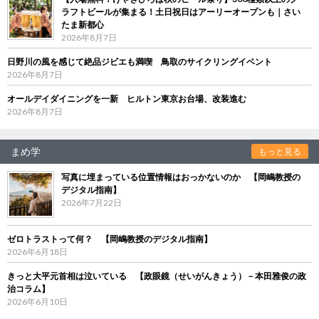
ラフトビールが集まる！土日祝日はアーリーオープンも｜さい
たま新都心
2026年8月7日
日野川の風を感じて絶品ジビエも満喫 鳥取のサイクリングイベント
2026年8月7日
オールデイダイニングを一新 ヒルトン東京お台場、改装進む
2026年8月7日
まめ学
もっと見る
写真に埋まっている位置情報はおっかないのか 【岡嶋教授の
デジタル指南】
2026年7月22日
ゼロトラストって何？ 【岡嶋教授のデジタル指南】
2026年6月18日
きっと大平元首相は泣いている 【政眼鏡（せいがんきょう）－本田雅俊の政
治コラム】
2026年6月10日