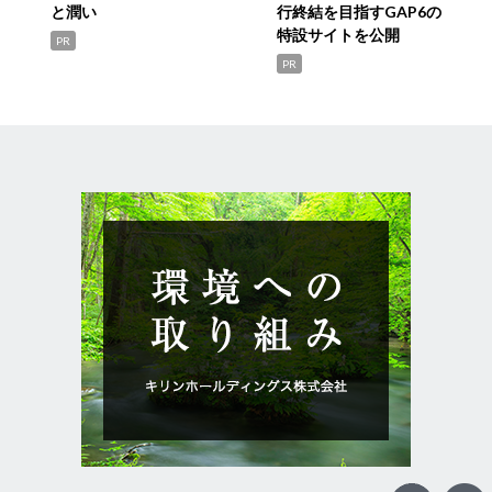
と潤い
行終結を目指すGAP6の
特設サイトを公開
PR
PR