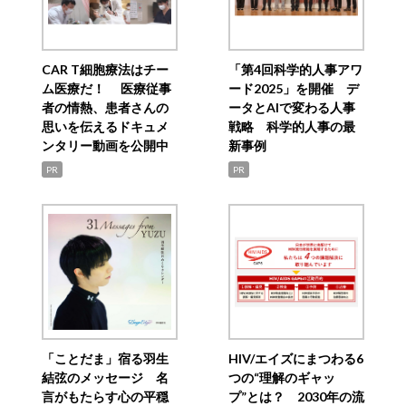
CAR T細胞療法はチー
「第4回科学的人事アワ
ム医療だ！ 医療従事
ード2025」を開催 デ
者の情熱、患者さんの
ータとAIで変わる人事
思いを伝えるドキュメ
戦略 科学的人事の最
ンタリー動画を公開中
新事例
PR
PR
「ことだま」宿る羽生
HIV/エイズにまつわる6
結弦のメッセージ 名
つの“理解のギャッ
言がもたらす心の平穏
プ”とは？ 2030年の流