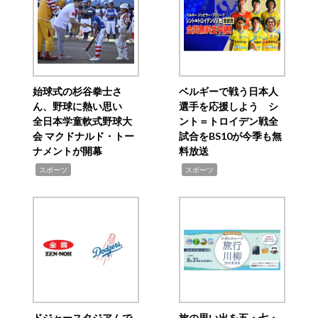
始球式の杉谷拳士さ
ベルギーで戦う日本人
ん、野球に熱い思い
選手を応援しよう シ
全日本学童軟式野球大
ント＝トロイデン戦全
会 マクドナルド・トー
試合をBS10が今季も無
ナメントが開幕
料放送
,
,
スポーツ
スポーツ
ドジャースタジアムで
旅の思い出を五・七・