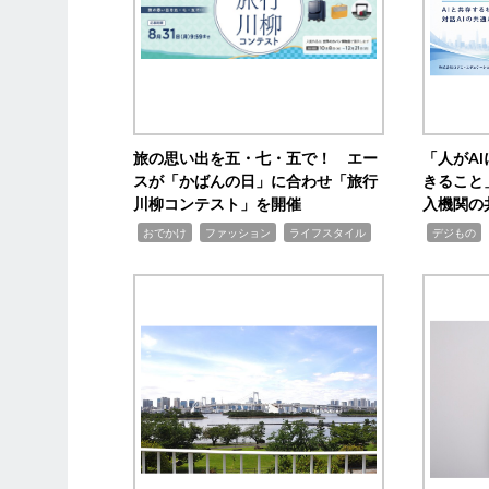
旅の思い出を五・七・五で！ エー
「人がA
スが「かばんの日」に合わせ「旅行
きること
川柳コンテスト」を開催
入機関の
,
,
,
,
,
おでかけ
ファッション
ライフスタイル
デジもの