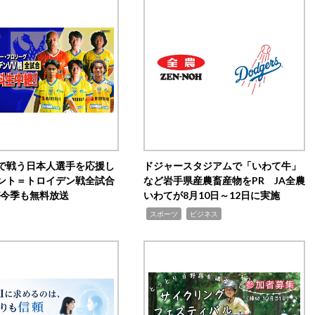
で戦う日本人選手を応援し
ドジャースタジアムで「いわて牛」
ント＝トロイデン戦全試合
など岩手県産農畜産物をPR JA全農
0が今季も無料放送
いわてが8月10日～12日に実施
,
,
スポーツ
ビジネス