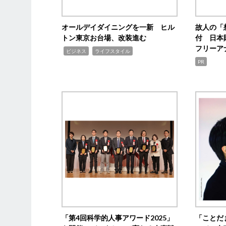
オールデイダイニングを一新 ヒル
故人の「
トン東京お台場、改装進む
付 日本
フリーア
,
,
ビジネス
ライフスタイル
PR
「第4回科学的人事アワード2025」
「ことだ