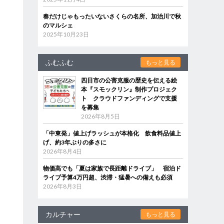
春だけじゃもったいないさくらの名所、加治川で秋
のマルシェ
2025年10月23日
ふむふむ
もっと見る
四日市の公害克服の歴史を伝える絵
本『スモックリン』制作プロジェク
ト クラウドファンディングで支援
を募集
2026年8月5日
「中東発」値上げラッシュが本格化 飲食料品値上
げ、約3年ぶりの多さに
2026年8月4日
物価高でも「夏は家族で長距離ドライブ」 宿泊ド
ライブ予算4万円超、渋滞・猛暑への備えも必須
2026年8月3日
カルチャー
もっと見る