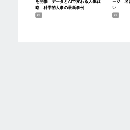
を開催 データとAIで変わる人事戦
ージ 名
略 科学的人事の最新事例
い
PR
PR