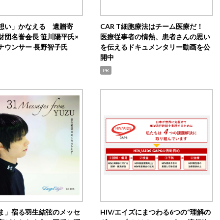
想い」かなえる 遺贈寄
CAR T細胞療法はチーム医療だ！
財団名誉会長 笹川陽平氏×
医療従事者の情熱、患者さんの思い
ナウンサー 長野智子氏
を伝えるドキュメンタリー動画を公
開中
PR
ま」宿る羽生結弦のメッセ
HIV/エイズにまつわる6つの“理解の