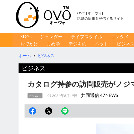
OVO [オーヴォ]
話題の情報を発信するサイト
コンテンツへ移動
検
SDGs
ジェンダー
ライフスタイル
エンタメ
索
おでかけ
まめ学
デジもの
ペット
ビジネ
ホーム
>
ビジネス
ビジネス
カタログ持参の訪問販売がノジマ
共同通信 47NEWS
2024年6月19日
ビジネス