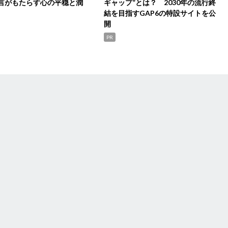
言がもたらす心の平穏と潤
ギャップ”とは？ 2030年の流行終
結を目指すGAP6の特設サイトを公
開
PR