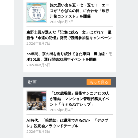
旅の思い出を五・七・五で！ エー
スが「かばんの日」に合わせ「旅行
川柳コンテスト」を開催
2026年8月7日
東野圭吾が選んだ「記憶に残る一文」はどれ？ 最
新作『永遠の記憶』発売で読者参加型キャンペーン
2026年8月7日
55年間、京の街を走り続けてきた車両 嵐山線・モ
ボ301形、運行開始55周年イベントを開催
2026年8月6日
動画
もっと見る
「100歳現役」目指すシニア1500人
が集結 マンション管理代務員イベ
ント「うぇるねすシップ」
2026年8月4日
AI時代、「暗黙知」は継承できるのか 「デジブ
レ」説明会／ラウンドテーブル
2026年8月3日