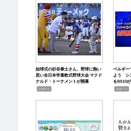
始球式の杉谷拳士さん、野球に熱い
ベルギー
思い全日本学童軟式野球大会 マクド
よう シ
ナルド・トーナメントが開幕
をBS1
,
,
スポーツ
スポーツ