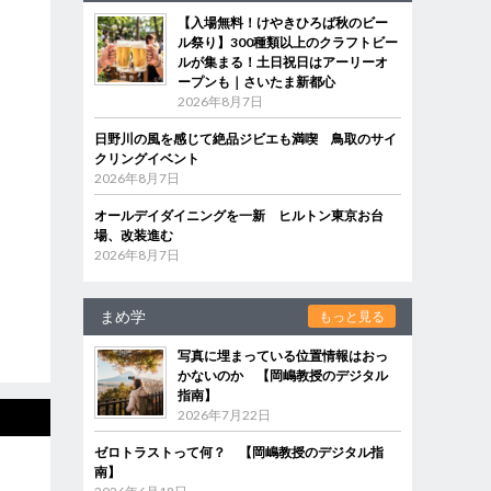
【入場無料！けやきひろば秋のビー
ル祭り】300種類以上のクラフトビー
ルが集まる！土日祝日はアーリーオ
ープンも｜さいたま新都心
2026年8月7日
日野川の風を感じて絶品ジビエも満喫 鳥取のサイ
クリングイベント
2026年8月7日
オールデイダイニングを一新 ヒルトン東京お台
場、改装進む
2026年8月7日
まめ学
もっと見る
写真に埋まっている位置情報はおっ
かないのか 【岡嶋教授のデジタル
指南】
2026年7月22日
ゼロトラストって何？ 【岡嶋教授のデジタル指
南】