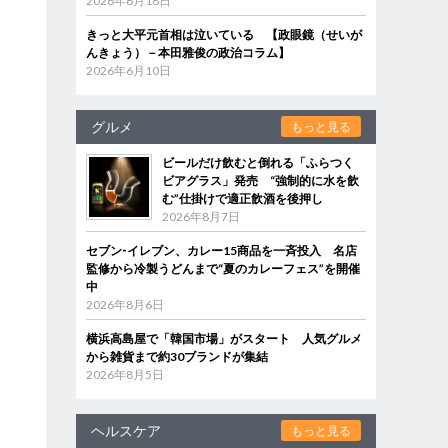
2026年6月18日
きっと大平元首相は泣いている 【政眼鏡（せいが
んきょう）－本田雅俊の政治コラム】
2026年6月10日
グルメ
もっと見る
ビールだけ飲むと倒れる「ふらつく
ビアグラス」発売 “強制的に水を飲
む”仕掛けで適正飲酒を後押し
2026年8月7日
セブン‐イレブン、カレー15商品を一斉投入 名店
監修から冷製うどんまで“夏のカレーフェス”を開催
中
2026年8月6日
横浜高島屋で「韓国市場」がスタート 人気グルメ
から雑貨まで約30ブランドが集結
2026年8月5日
ヘルスケア
もっと見る