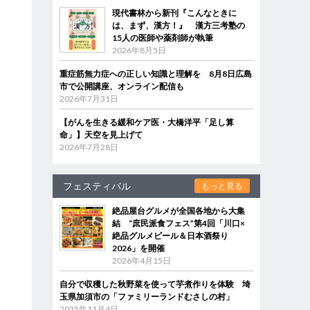
現代書林から新刊『こんなときに
は、まず、漢方！』 漢方三考塾の
15人の医師や薬剤師が執筆
2026年8月5日
重症筋無力症への正しい知識と理解を 8月8日広島
市で公開講座、オンライン配信も
2026年7月31日
【がんを生きる緩和ケア医・大橋洋平「足し算
命」】天空を見上げて
2026年7月28日
フェスティバル
もっと見る
絶品屋台グルメが全国各地から大集
結 “庶民派食フェス”第4回「川口×
絶品グルメビール＆日本酒祭り
2026」を開催
2026年4月15日
自分で収穫した秋野菜を使って芋煮作りを体験 埼
玉県加須市の「ファミリーランドむさしの村」
2025年11月4日