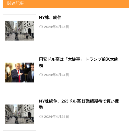
関連記事
NY株、続伸
2024年4月23日
円安ドル高は「大惨事」 トランプ前米大統
領
2024年4月24日
NY株続伸、263ドル高 好業績期待で買い優
勢
2024年4月24日