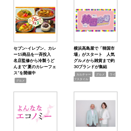
セブン‐イレブン、カレ
横浜高島屋で「韓国市
ー15商品を一斉投入
場」がスタート 人気
名店監修から冷製うど
グルメから雑貨まで約
んまで“夏のカレーフェ
30ブランドが集結
ス”を開催中
,
,
,
カルチャー
グルメ
ライ
フスタイル
,
グルメ