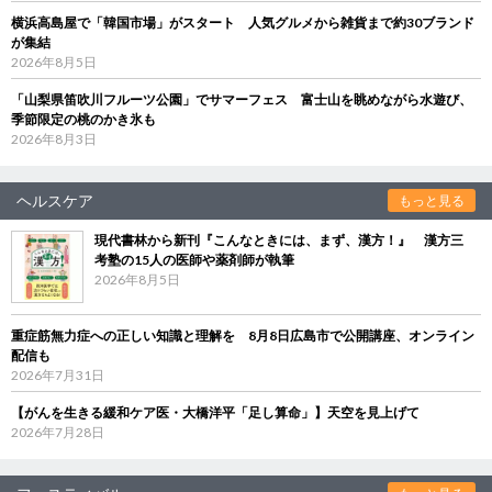
横浜高島屋で「韓国市場」がスタート 人気グルメから雑貨まで約30ブランド
が集結
2026年8月5日
「山梨県笛吹川フルーツ公園」でサマーフェス 富士山を眺めながら水遊び、
季節限定の桃のかき氷も
2026年8月3日
ヘルスケア
もっと見る
現代書林から新刊『こんなときには、まず、漢方！』 漢方三
考塾の15人の医師や薬剤師が執筆
2026年8月5日
重症筋無力症への正しい知識と理解を 8月8日広島市で公開講座、オンライン
配信も
2026年7月31日
【がんを生きる緩和ケア医・大橋洋平「足し算命」】天空を見上げて
2026年7月28日