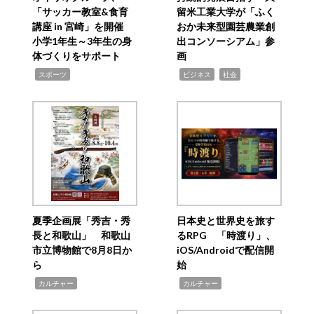
「サッカー教室&食育
留米工業大学が「ふく
講座 in 宮崎」を開催
おか未来型園芸農業創
小学1年生～3年生の身
出コンソーシアム」参
体づくりをサポート
画
,
,
,
スポーツ
ビジネス
社会
夏季企画展「秀吉・秀
日本史と世界史を旅す
長と和歌山」 和歌山
るRPG 「時渡り」、
市立博物館で8月8日か
iOS/Androidで配信開
ら
始
,
,
カルチャー
カルチャー