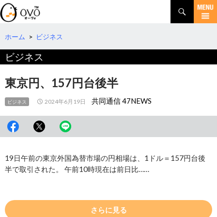
検
索
コ
ン
テ
ホーム
>
ビジネス
ン
ビジネス
ツ
へ
移
東京円、157円台後半
動
共同通信 47NEWS
2024年6月19日
ビジネス
19日午前の東京外国為替市場の円相場は、1ドル＝157円台後
半で取引された。 午前10時現在は前日比……
さらに見る