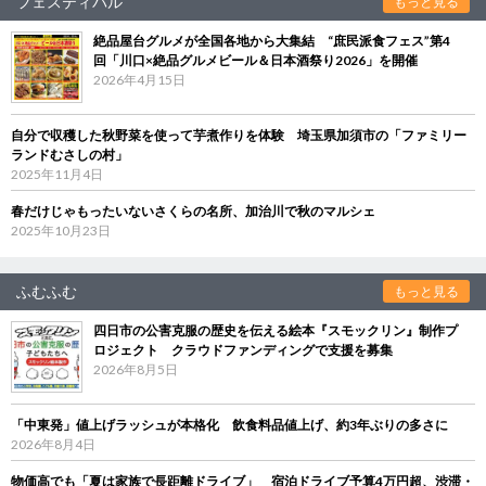
フェスティバル
もっと見る
絶品屋台グルメが全国各地から大集結 “庶民派食フェス”第4
回「川口×絶品グルメビール＆日本酒祭り2026」を開催
2026年4月15日
自分で収穫した秋野菜を使って芋煮作りを体験 埼玉県加須市の「ファミリー
ランドむさしの村」
2025年11月4日
春だけじゃもったいないさくらの名所、加治川で秋のマルシェ
2025年10月23日
ふむふむ
もっと見る
四日市の公害克服の歴史を伝える絵本『スモックリン』制作プ
ロジェクト クラウドファンディングで支援を募集
2026年8月5日
「中東発」値上げラッシュが本格化 飲食料品値上げ、約3年ぶりの多さに
2026年8月4日
物価高でも「夏は家族で長距離ドライブ」 宿泊ドライブ予算4万円超、渋滞・