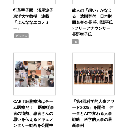
行革甲子園 沼尾波子
故人の「想い」かなえ
東洋大学教授 連載
る 遺贈寄付 日本財
「よんななエコノミ
団名誉会長 笹川陽平氏
ー」
×フリーアナウンサー
長野智子氏
,
ビジネス
PR
CAR T細胞療法はチー
「第4回科学的人事アワ
ム医療だ！ 医療従事
ード2025」を開催 デ
者の情熱、患者さんの
ータとAIで変わる人事
思いを伝えるドキュメ
戦略 科学的人事の最
ンタリー動画を公開中
新事例