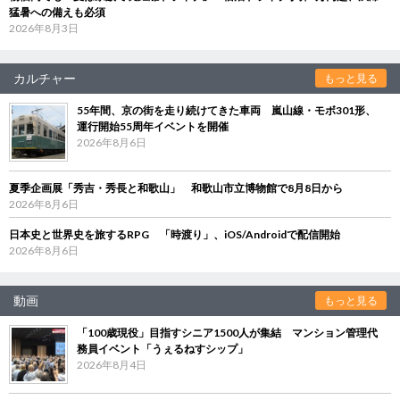
猛暑への備えも必須
2026年8月3日
カルチャー
もっと見る
55年間、京の街を走り続けてきた車両 嵐山線・モボ301形、
運行開始55周年イベントを開催
2026年8月6日
夏季企画展「秀吉・秀長と和歌山」 和歌山市立博物館で8月8日から
2026年8月6日
日本史と世界史を旅するRPG 「時渡り」、iOS/Androidで配信開始
2026年8月6日
動画
もっと見る
「100歳現役」目指すシニア1500人が集結 マンション管理代
務員イベント「うぇるねすシップ」
2026年8月4日