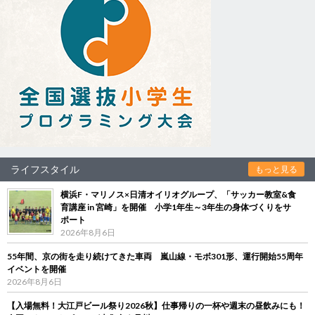
ライフスタイル
もっと見る
横浜F・マリノス×日清オイリオグループ、「サッカー教室&食
育講座 in 宮崎」を開催 小学1年生～3年生の身体づくりをサ
ポート
2026年8月6日
55年間、京の街を走り続けてきた車両 嵐山線・モボ301形、運行開始55周年
イベントを開催
2026年8月6日
【入場無料！大江戸ビール祭り2026秋】仕事帰りの一杯や週末の昼飲みにも！