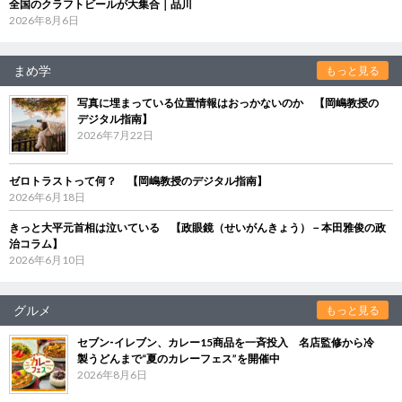
全国のクラフトビールが大集合｜品川
2026年8月6日
まめ学
もっと見る
写真に埋まっている位置情報はおっかないのか 【岡嶋教授の
デジタル指南】
2026年7月22日
ゼロトラストって何？ 【岡嶋教授のデジタル指南】
2026年6月18日
きっと大平元首相は泣いている 【政眼鏡（せいがんきょう）－本田雅俊の政
治コラム】
2026年6月10日
グルメ
もっと見る
セブン‐イレブン、カレー15商品を一斉投入 名店監修から冷
製うどんまで“夏のカレーフェス”を開催中
2026年8月6日