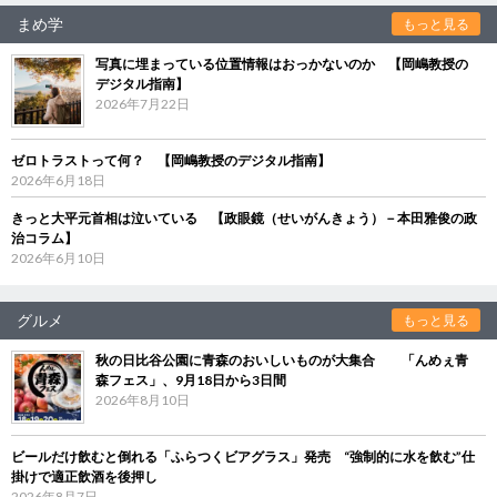
まめ学
もっと見る
写真に埋まっている位置情報はおっかないのか 【岡嶋教授の
デジタル指南】
2026年7月22日
ゼロトラストって何？ 【岡嶋教授のデジタル指南】
2026年6月18日
きっと大平元首相は泣いている 【政眼鏡（せいがんきょう）－本田雅俊の政
治コラム】
2026年6月10日
グルメ
もっと見る
秋の日比谷公園に青森のおいしいものが大集合 「んめぇ青
森フェス」、9月18日から3日間
2026年8月10日
ビールだけ飲むと倒れる「ふらつくビアグラス」発売 “強制的に水を飲む”仕
掛けで適正飲酒を後押し
2026年8月7日