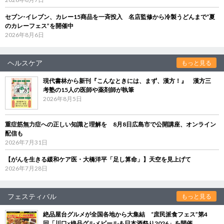
セブン‐イレブン、カレー15商品を一斉投入 名店監修から冷製うどんまで“夏
のカレーフェス”を開催中
2026年8月6日
ヘルスケア
もっと見る
現代書林から新刊『こんなときには、まず、漢方！』 漢方三
考塾の15人の医師や薬剤師が執筆
2026年8月5日
重症筋無力症への正しい知識と理解を 8月8日広島市で公開講座、オンライン
配信も
2026年7月31日
【がんを生きる緩和ケア医・大橋洋平「足し算命」】天空を見上げて
2026年7月28日
フェスティバル
もっと見る
絶品屋台グルメが全国各地から大集結 “庶民派食フェス”第4
回「川口×絶品グルメビール＆日本酒祭り2026」を開催