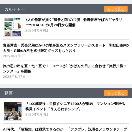
カルチャー
もっと見る
6人の作家が描く“風景と猫”の共演 歌舞伎座そばのギャラリ
ーYOHAKUで8月20日から開催
2026年8月9日
豊臣秀吉・秀長兄弟ゆかりの地を巡るスタンプラリーがスタート 和歌山市内5
カ所・近畿6カ所を巡り限定グッズをもらおう
2026年8月8日
旅の思い出を五・七・五で！ エースが「かばんの日」に合わせ「旅行川柳コ
ンテスト」を開催
2026年8月7日
動画
もっと見る
「100歳現役」目指すシニア1500人が集結 マンション管理代
務員イベント「うぇるねすシップ」
2026年8月4日
AI時代、「暗黙知」は継承できるのか 「デジブレ」説明会／ラウンドテーブ