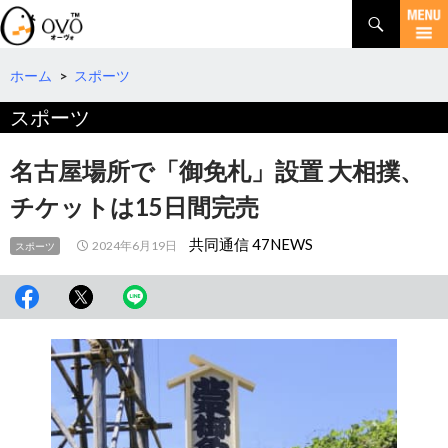
検
索
コ
ン
テ
ホーム
>
スポーツ
ン
スポーツ
ツ
へ
移
名古屋場所で「御免札」設置 大相撲、
動
チケットは15日間完売
共同通信 47NEWS
2024年6月19日
スポーツ