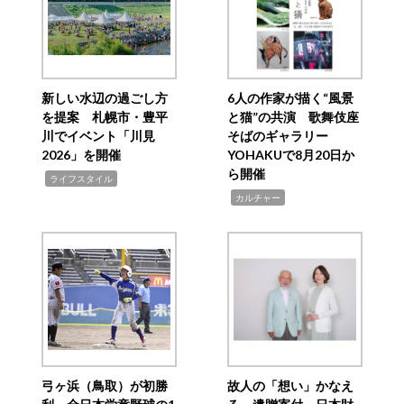
新しい水辺の過ごし方
6人の作家が描く“風景
を提案 札幌市・豊平
と猫”の共演 歌舞伎座
川でイベント「川見
そばのギャラリー
2026」を開催
YOHAKUで8月20日か
ら開催
,
ライフスタイル
,
カルチャー
弓ヶ浜（鳥取）が初勝
故人の「想い」かなえ