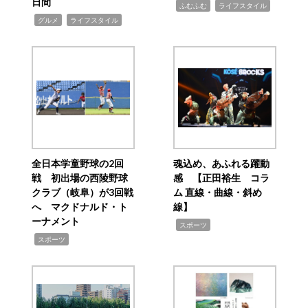
日間
,
,
ふむふむ
ライフスタイル
,
,
グルメ
ライフスタイル
全日本学童野球の2回
魂込め、あふれる躍動
戦 初出場の西陵野球
感 【正田裕生 コラ
クラブ（岐阜）が3回戦
ム 直線・曲線・斜め
へ マクドナルド・ト
線】
ーナメント
,
スポーツ
,
スポーツ