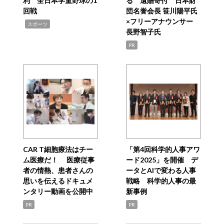
利 全日本学童野球の1
る 遺贈寄付 日本財
回戦
団名誉会長 笹川陽平氏
×フリーアナウンサー
,
スポーツ
長野智子氏
PR
CAR T細胞療法はチー
「第4回科学的人事アワ
ム医療だ！ 医療従事
ード2025」を開催 デ
者の情熱、患者さんの
ータとAIで変わる人事
思いを伝えるドキュメ
戦略 科学的人事の最
ンタリー動画を公開中
新事例
PR
PR