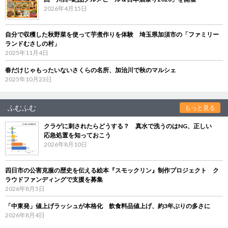
2026年4月15日
自分で収穫した秋野菜を使って芋煮作りを体験 埼玉県加須市の「ファミリー
ランドむさしの村」
2025年11月4日
春だけじゃもったいないさくらの名所、加治川で秋のマルシェ
2025年10月23日
ふむふむ
もっと見る
クラゲに刺されたらどうする？ 真水で洗うのはNG、正しい
応急処置を知っておこう
2026年8月10日
四日市の公害克服の歴史を伝える絵本『スモックリン』制作プロジェクト ク
ラウドファンディングで支援を募集
2026年8月5日
「中東発」値上げラッシュが本格化 飲食料品値上げ、約3年ぶりの多さに
2026年8月4日