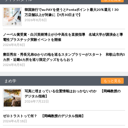
韓国旅行でau PAYを使うとPontaポイント最大20％還元！30
万店舗以上が対象に【9月30日まで】
2026年8月8日
ノーベル賞受賞・白川英樹博士が小中高生を直接指導 名城大学が講演会と導
電性プラスチック実験イベントを開催
2026年8月8日
豊臣秀吉・秀長兄弟ゆかりの地を巡るスタンプラリーがスタート 和歌山市内5
カ所・近畿6カ所を巡り限定グッズをもらおう
2026年8月8日
まめ学
もっと見る
写真に埋まっている位置情報はおっかないのか 【岡嶋教授の
デジタル指南】
2026年7月22日
ゼロトラストって何？ 【岡嶋教授のデジタル指南】
2026年6月18日