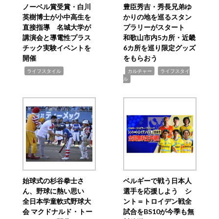
ノーベル賞受賞・白川
豊臣秀吉・秀長兄弟ゆ
英樹博士が小中高生を
かりの地を巡るスタン
直接指導 名城大学が
プラリーがスタート
講演会と導電性プラス
和歌山市内5カ所・近畿
チック実験イベントを
6カ所を巡り限定グッズ
開催
をもらおう
,
,
,
ライフスタイル
カルチャー
ライフスタイ
ル
始球式の杉谷拳士さ
ベルギーで戦う日本人
ん、野球に熱い思い
選手を応援しよう シ
全日本学童軟式野球大
ント＝トロイデン戦全
会 マクドナルド・トー
試合をBS10が今季も無