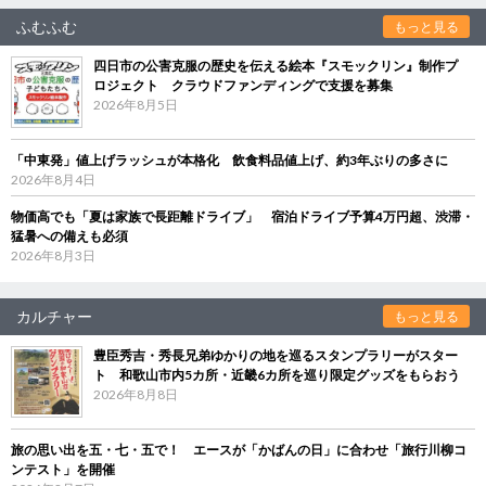
ふむふむ
もっと見る
四日市の公害克服の歴史を伝える絵本『スモックリン』制作プ
ロジェクト クラウドファンディングで支援を募集
2026年8月5日
「中東発」値上げラッシュが本格化 飲食料品値上げ、約3年ぶりの多さに
2026年8月4日
物価高でも「夏は家族で長距離ドライブ」 宿泊ドライブ予算4万円超、渋滞・
猛暑への備えも必須
2026年8月3日
カルチャー
もっと見る
豊臣秀吉・秀長兄弟ゆかりの地を巡るスタンプラリーがスター
ト 和歌山市内5カ所・近畿6カ所を巡り限定グッズをもらおう
2026年8月8日
旅の思い出を五・七・五で！ エースが「かばんの日」に合わせ「旅行川柳コ
ンテスト」を開催