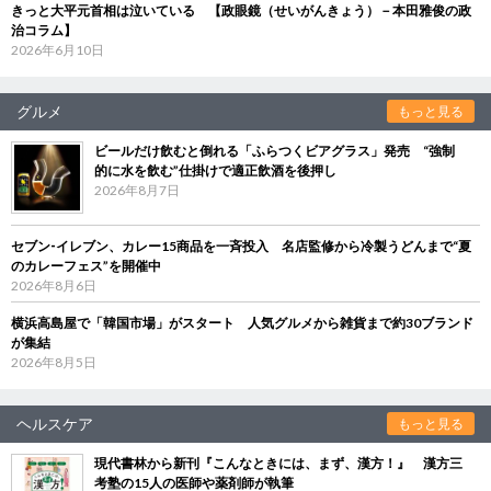
きっと大平元首相は泣いている 【政眼鏡（せいがんきょう）－本田雅俊の政
治コラム】
2026年6月10日
グルメ
もっと見る
ビールだけ飲むと倒れる「ふらつくビアグラス」発売 “強制
的に水を飲む”仕掛けで適正飲酒を後押し
2026年8月7日
セブン‐イレブン、カレー15商品を一斉投入 名店監修から冷製うどんまで“夏
のカレーフェス”を開催中
2026年8月6日
横浜高島屋で「韓国市場」がスタート 人気グルメから雑貨まで約30ブランド
が集結
2026年8月5日
ヘルスケア
もっと見る
現代書林から新刊『こんなときには、まず、漢方！』 漢方三
考塾の15人の医師や薬剤師が執筆