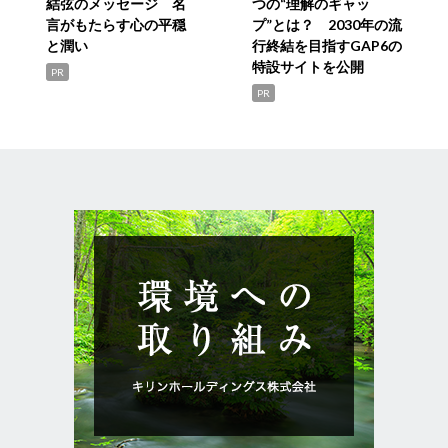
結弦のメッセージ 名
つの“理解のギャッ
言がもたらす心の平穏
プ”とは？ 2030年の流
と潤い
行終結を目指すGAP6の
特設サイトを公開
PR
PR