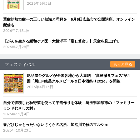
2026年8月5日
重症筋無力症への正しい知識と理解を 8月8日広島市で公開講座、オンライン
配信も
2026年7月31日
【がんを生きる緩和ケア医・大橋洋平「足し算命」】天空を見上げて
2026年7月28日
フェスティバル
もっと見る
絶品屋台グルメが全国各地から大集結 “庶民派食フェス”第4
回「川口×絶品グルメビール＆日本酒祭り2026」を開催
2026年4月15日
自分で収穫した秋野菜を使って芋煮作りを体験 埼玉県加須市の「ファミリー
ランドむさしの村」
2025年11月4日
春だけじゃもったいないさくらの名所、加治川で秋のマルシェ
2025年10月23日