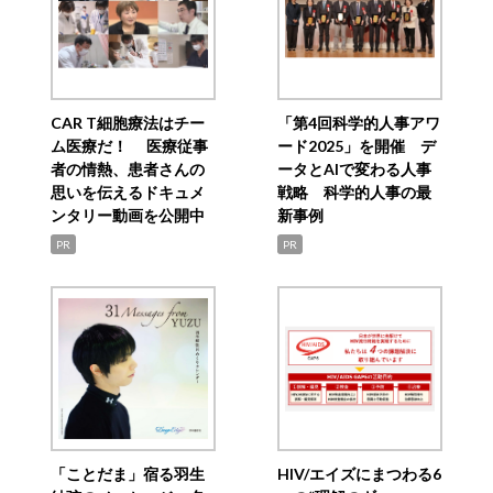
CAR T細胞療法はチー
「第4回科学的人事アワ
ム医療だ！ 医療従事
ード2025」を開催 デ
者の情熱、患者さんの
ータとAIで変わる人事
思いを伝えるドキュメ
戦略 科学的人事の最
ンタリー動画を公開中
新事例
PR
PR
「ことだま」宿る羽生
HIV/エイズにまつわる6