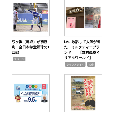
弓ヶ浜（鳥取）が初勝
LVに敗訴して人気が出
利 全日本学童野球の1
た ミルクティーブラ
回戦
ンド 【野村義樹✕
リアルワールド】
,
スポーツ
,
,
ライフスタイル
社会