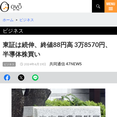
検
索
コ
ン
テ
ホーム
>
ビジネス
ン
ビジネス
ツ
へ
移
東証は続伸、終値88円高 3万8570円、
動
半導体株買い
共同通信 47NEWS
2024年6月19日
ビジネス