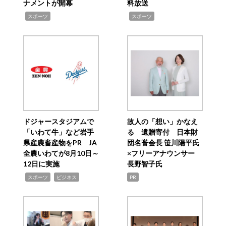
ナメントが開幕
料放送
,
,
スポーツ
スポーツ
ドジャースタジアムで
故人の「想い」かなえ
「いわて牛」など岩手
る 遺贈寄付 日本財
県産農畜産物をPR JA
団名誉会長 笹川陽平氏
全農いわてが8月10日～
×フリーアナウンサー
12日に実施
長野智子氏
,
,
スポーツ
ビジネス
PR