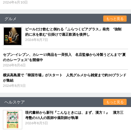
2026年6月10日
グルメ
もっと見る
ビールだけ飲むと倒れる「ふらつくビアグラス」発売 “強制
的に水を飲む”仕掛けで適正飲酒を後押し
2026年8月7日
セブン‐イレブン、カレー15商品を一斉投入 名店監修から冷製うどんまで“夏
のカレーフェス”を開催中
2026年8月6日
横浜高島屋で「韓国市場」がスタート 人気グルメから雑貨まで約30ブランド
が集結
2026年8月5日
ヘルスケア
もっと見る
現代書林から新刊『こんなときには、まず、漢方！』 漢方三
考塾の15人の医師や薬剤師が執筆
2026年8月5日