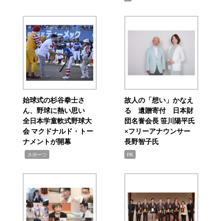
始球式の杉谷拳士さ
故人の「想い」かなえ
ん、野球に熱い思い
る 遺贈寄付 日本財
全日本学童軟式野球大
団名誉会長 笹川陽平氏
会 マクドナルド・トー
×フリーアナウンサー
ナメントが開幕
長野智子氏
,
スポーツ
PR