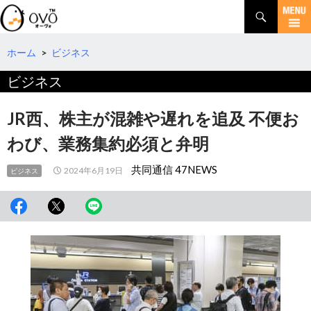
検
索
コ
ン
テ
ホーム
>
ビジネス
ン
ビジネス
ツ
へ
移
JR西、株主が混雑や遅れを追及 不便お
動
わび、業務集約必須と弁明
共同通信 47NEWS
2024年6月19日
ビジネス