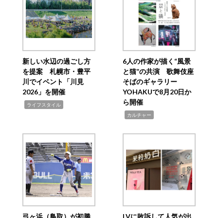
新しい水辺の過ごし方
6人の作家が描く“風景
を提案 札幌市・豊平
と猫”の共演 歌舞伎座
川でイベント「川見
そばのギャラリー
2026」を開催
YOHAKUで8月20日か
ら開催
,
ライフスタイル
,
カルチャー
弓ヶ浜（鳥取）が初勝
LVに敗訴して人気が出