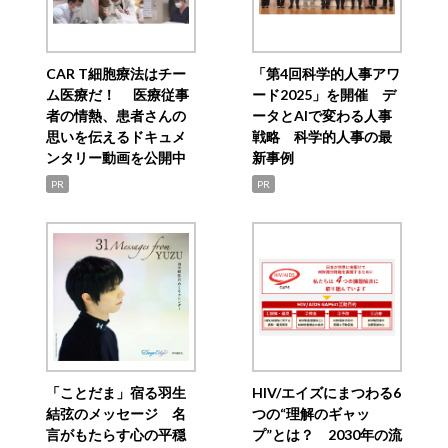
CAR T細胞療法はチー
「第4回科学的人事アワ
ム医療だ！ 医療従事
ード2025」を開催 デ
者の情熱、患者さんの
ータとAIで変わる人事
思いを伝えるドキュメ
戦略 科学的人事の最
ンタリー動画を公開中
新事例
PR
PR
「ことだま」宿る羽生
HIV/エイズにまつわる6
結弦のメッセージ 名
つの“理解のギャッ
言がもたらす心の平穏
プ”とは？ 2030年の流