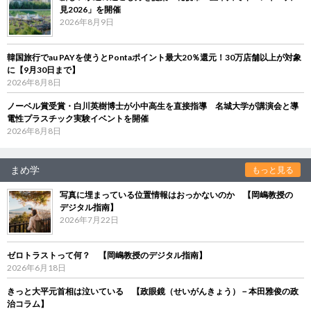
見2026」を開催
2026年8月9日
韓国旅行でau PAYを使うとPontaポイント最大20％還元！30万店舗以上が対象
に【9月30日まで】
2026年8月8日
ノーベル賞受賞・白川英樹博士が小中高生を直接指導 名城大学が講演会と導
電性プラスチック実験イベントを開催
2026年8月8日
まめ学
もっと見る
写真に埋まっている位置情報はおっかないのか 【岡嶋教授の
デジタル指南】
2026年7月22日
ゼロトラストって何？ 【岡嶋教授のデジタル指南】
2026年6月18日
きっと大平元首相は泣いている 【政眼鏡（せいがんきょう）－本田雅俊の政
治コラム】