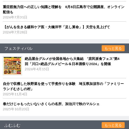
重症筋無力症への正しい知識と理解を 8月8日広島市で公開講座、オンライン
配信も
2026年7月31日
【がんを生きる緩和ケア医・大橋洋平「足し算命」】天空を見上げて
2026年7月28日
フェスティバル
もっと見る
絶品屋台グルメが全国各地から大集結 “庶民派食フェス”第4
回「川口×絶品グルメビール＆日本酒祭り2026」を開催
2026年4月15日
自分で収穫した秋野菜を使って芋煮作りを体験 埼玉県加須市の「ファミリー
ランドむさしの村」
2025年11月4日
春だけじゃもったいないさくらの名所、加治川で秋のマルシェ
2025年10月23日
ふむふむ
もっと見る