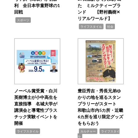
利 全日本学童野球の1
た ミルクティーブラ
回戦
ンド 【野村義樹✕
リアルワールド】
,
スポーツ
,
,
ライフスタイル
社会
ノーベル賞受賞・白川
豊臣秀吉・秀長兄弟ゆ
英樹博士が小中高生を
かりの地を巡るスタン
直接指導 名城大学が
プラリーがスタート
講演会と導電性プラス
和歌山市内5カ所・近畿
チック実験イベントを
6カ所を巡り限定グッズ
開催
をもらおう
,
,
,
ライフスタイル
カルチャー
ライフスタイ
ル