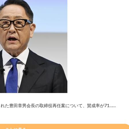
れた豊田章男会長の取締役再任案について、賛成率が71……