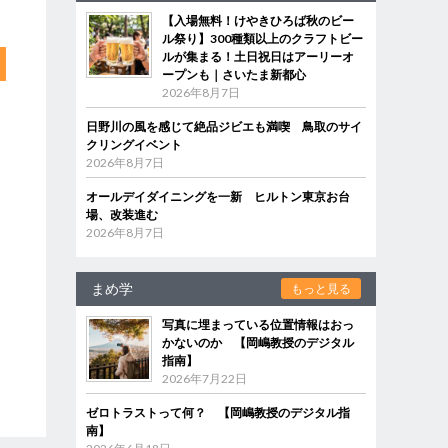
【入場無料！けやきひろば秋のビー
ル祭り】300種類以上のクラフトビー
ルが集まる！土日祝日はアーリーオ
ープンも｜さいたま新都心
2026年8月7日
日野川の風を感じて絶品ジビエも満喫 鳥取のサイ
クリングイベント
2026年8月7日
オールデイダイニングを一新 ヒルトン東京お台
場、改装進む
2026年8月7日
まめ学
もっと見る
写真に埋まっている位置情報はおっ
かないのか 【岡嶋教授のデジタル
指南】
2026年7月22日
ゼロトラストって何？ 【岡嶋教授のデジタル指
南】