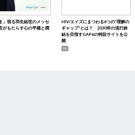
ま」宿る羽生結弦のメッセ
HIV/エイズにまつわる6つの“理解の
言がもたらす心の平穏と潤
ギャップ”とは？ 2030年の流行終
結を目指すGAP6の特設サイトを公
開
PR