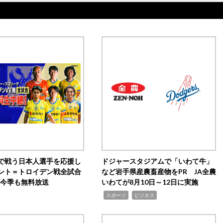
で戦う日本人選手を応援し
ドジャースタジアムで「いわて牛」
ント＝トロイデン戦全試合
など岩手県産農畜産物をPR JA全農
0が今季も無料放送
いわてが8月10日～12日に実施
,
,
スポーツ
ビジネス