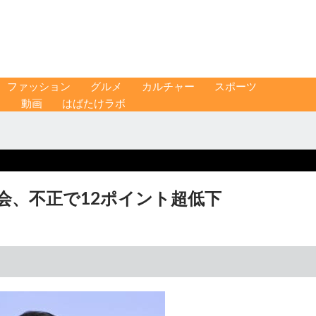
ファッション
グルメ
カルチャー
スポーツ
ス
動画
はばたけラボ
総会、不正で12ポイント超低下