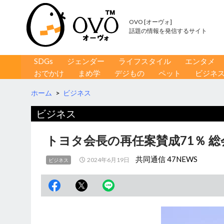
OVO [オーヴォ]
話題の情報を発信するサイト
コンテンツへ移動
検
SDGs
ジェンダー
ライフスタイル
エンタメ
索
おでかけ
まめ学
デジもの
ペット
ビジネ
ホーム
>
ビジネス
ビジネス
トヨタ会長の再任案賛成71％ 
共同通信 47NEWS
2024年6月19日
ビジネス