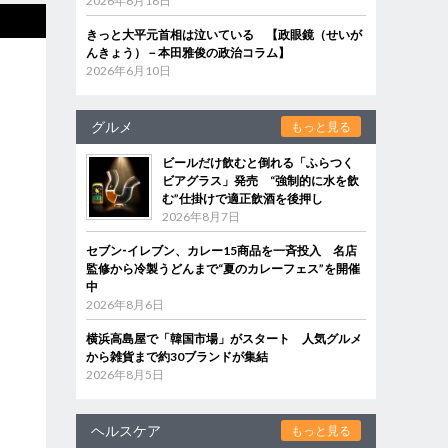
2026年6月18日
きっと大平元首相は泣いている 【政眼鏡（せいが
んきょう）－本田雅俊の政治コラム】
2026年6月10日
グルメ
もっと見る
ビールだけ飲むと倒れる「ふらつく
ビアグラス」発売 “強制的に水を飲
む”仕掛けで適正飲酒を後押し
2026年8月7日
セブン‐イレブン、カレー15商品を一斉投入 名店
監修から冷製うどんまで“夏のカレーフェス”を開催
中
2026年8月6日
横浜高島屋で「韓国市場」がスタート 人気グルメ
から雑貨まで約30ブランドが集結
2026年8月5日
ヘルスケア
もっと見る