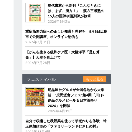
現代書林から新刊『こんなときに
は、まず、漢方！』 漢方三考塾の
15人の医師や薬剤師が執筆
2026年8月5日
重症筋無力症への正しい知識と理解を 8月8日広島
市で公開講座、オンライン配信も
2026年7月31日
【がんを生きる緩和ケア医・大橋洋平「足し算
命」】天空を見上げて
2026年7月28日
フェスティバル
もっと見る
絶品屋台グルメが全国各地から大集
結 “庶民派食フェス”第4回「川口×
絶品グルメビール＆日本酒祭り
2026」を開催
2026年4月15日
自分で収穫した秋野菜を使って芋煮作りを体験 埼
玉県加須市の「ファミリーランドむさしの村」
2025年11月4日