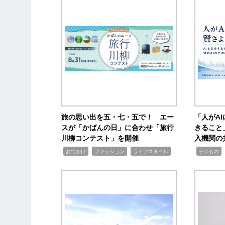
旅の思い出を五・七・五で！ エー
「人がA
スが「かばんの日」に合わせ「旅行
きること
川柳コンテスト」を開催
入機関の
,
,
,
,
,
おでかけ
ファッション
ライフスタイル
デジもの