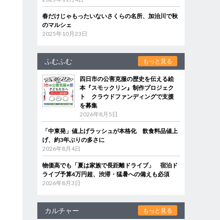
春だけじゃもったいないさくらの名所、加治川で秋
のマルシェ
2025年10月23日
ふむふむ
もっと見る
四日市の公害克服の歴史を伝える絵
本『スモックリン』制作プロジェク
ト クラウドファンディングで支援
を募集
2026年8月5日
「中東発」値上げラッシュが本格化 飲食料品値上
げ、約3年ぶりの多さに
2026年8月4日
物価高でも「夏は家族で長距離ドライブ」 宿泊ド
ライブ予算4万円超、渋滞・猛暑への備えも必須
2026年8月3日
カルチャー
もっと見る