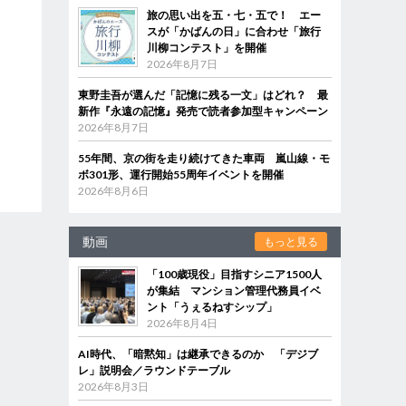
旅の思い出を五・七・五で！ エー
スが「かばんの日」に合わせ「旅行
川柳コンテスト」を開催
2026年8月7日
東野圭吾が選んだ「記憶に残る一文」はどれ？ 最
新作『永遠の記憶』発売で読者参加型キャンペーン
2026年8月7日
55年間、京の街を走り続けてきた車両 嵐山線・モ
ボ301形、運行開始55周年イベントを開催
2026年8月6日
動画
もっと見る
「100歳現役」目指すシニア1500人
が集結 マンション管理代務員イベ
ント「うぇるねすシップ」
2026年8月4日
AI時代、「暗黙知」は継承できるのか 「デジブ
レ」説明会／ラウンドテーブル
2026年8月3日