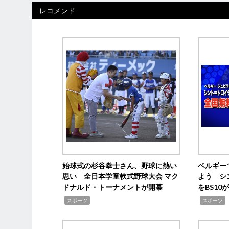
レコメンド
始球式の杉谷拳士さん、野球に熱い
ベルギー
思い 全日本学童軟式野球大会 マク
よう シ
ドナルド・トーナメントが開幕
をBS1
,
,
スポーツ
スポーツ