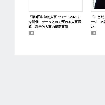
「第4回科学的人事アワード2025」
「ことだ
を開催 データとAIで変わる人事戦
ージ 名
略 科学的人事の最新事例
い
PR
PR