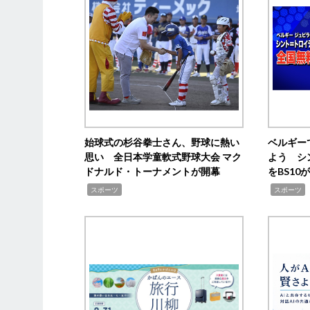
始球式の杉谷拳士さん、野球に熱い
ベルギー
思い 全日本学童軟式野球大会 マク
よう シ
ドナルド・トーナメントが開幕
をBS1
,
,
スポーツ
スポーツ