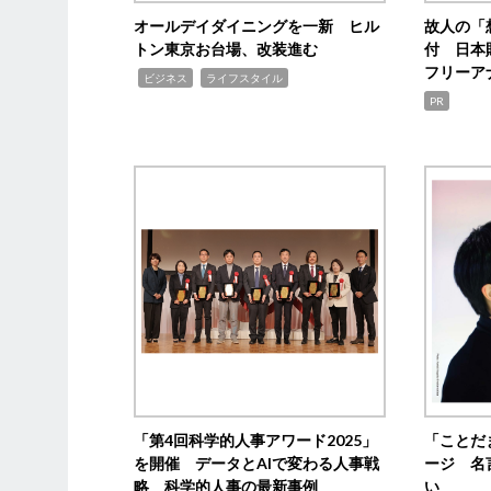
オールデイダイニングを一新 ヒル
故人の「
トン東京お台場、改装進む
付 日本
フリーア
,
,
ビジネス
ライフスタイル
PR
「第4回科学的人事アワード2025」
「ことだ
を開催 データとAIで変わる人事戦
ージ 名
略 科学的人事の最新事例
い