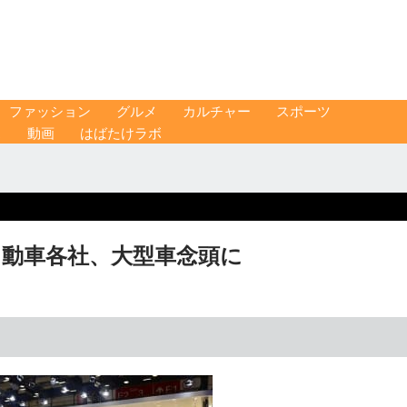
ファッション
グルメ
カルチャー
スポーツ
ス
動画
はばたけラボ
自動車各社、大型車念頭に