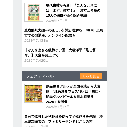
現代書林から新刊『こんなときに
は、まず、漢方！』 漢方三考塾の
15人の医師や薬剤師が執筆
2026年8月5日
重症筋無力症への正しい知識と理解を 8月8日広島
市で公開講座、オンライン配信も
2026年7月31日
【がんを生きる緩和ケア医・大橋洋平「足し算
命」】天空を見上げて
2026年7月28日
フェスティバル
もっと見る
絶品屋台グルメが全国各地から大集
結 “庶民派食フェス”第4回「川口×
絶品グルメビール＆日本酒祭り
2026」を開催
2026年4月15日
自分で収穫した秋野菜を使って芋煮作りを体験 埼
玉県加須市の「ファミリーランドむさしの村」
2025年11月4日