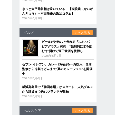
2026年6月18日
きっと大平元首相は泣いている 【政眼鏡（せいが
んきょう）－本田雅俊の政治コラム】
2026年6月10日
グルメ
もっと見る
ビールだけ飲むと倒れる「ふらつく
ビアグラス」発売 “強制的に水を飲
む”仕掛けで適正飲酒を後押し
2026年8月7日
セブン‐イレブン、カレー15商品を一斉投入 名店
監修から冷製うどんまで“夏のカレーフェス”を開催
中
2026年8月6日
横浜高島屋で「韓国市場」がスタート 人気グルメ
から雑貨まで約30ブランドが集結
2026年8月5日
ヘルスケア
もっと見る