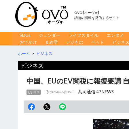
OVO [オーヴォ]
話題の情報を発信するサイト
コンテンツへ移動
検
SDGs
ジェンダー
ライフスタイル
エンタメ
索
おでかけ
まめ学
デジもの
ペット
ビジネ
ホーム
>
ビジネス
ビジネス
中国、EUのEV関税に報復要請 
共同通信 47NEWS
2024年6月19日
ビジネス