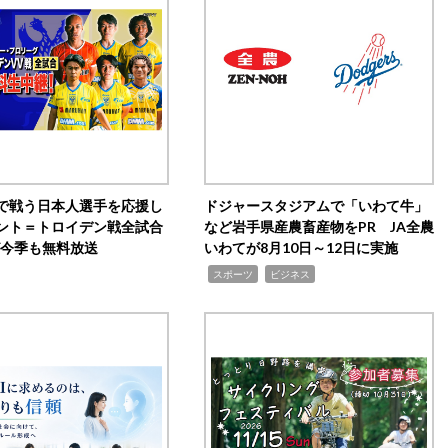
で戦う日本人選手を応援し
ドジャースタジアムで「いわて牛」
ント＝トロイデン戦全試合
など岩手県産農畜産物をPR JA全農
0が今季も無料放送
いわてが8月10日～12日に実施
,
,
スポーツ
ビジネス