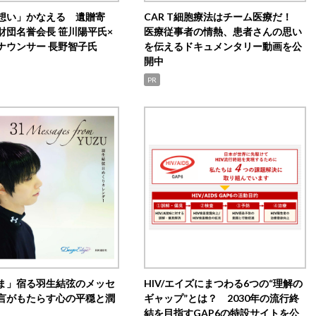
想い」かなえる 遺贈寄
CAR T細胞療法はチーム医療だ！
財団名誉会長 笹川陽平氏×
医療従事者の情熱、患者さんの思い
ナウンサー 長野智子氏
を伝えるドキュメンタリー動画を公
開中
PR
ま」宿る羽生結弦のメッセ
HIV/エイズにまつわる6つの“理解の
言がもたらす心の平穏と潤
ギャップ”とは？ 2030年の流行終
結を目指すGAP6の特設サイトを公