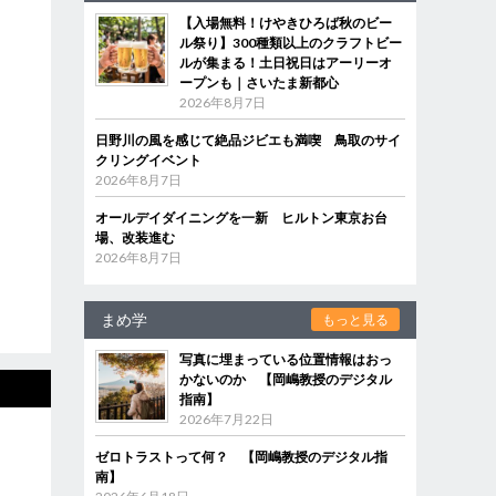
【入場無料！けやきひろば秋のビー
ル祭り】300種類以上のクラフトビー
ルが集まる！土日祝日はアーリーオ
ープンも｜さいたま新都心
2026年8月7日
日野川の風を感じて絶品ジビエも満喫 鳥取のサイ
クリングイベント
2026年8月7日
オールデイダイニングを一新 ヒルトン東京お台
場、改装進む
2026年8月7日
まめ学
もっと見る
写真に埋まっている位置情報はおっ
かないのか 【岡嶋教授のデジタル
指南】
2026年7月22日
ゼロトラストって何？ 【岡嶋教授のデジタル指
南】