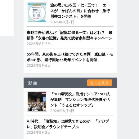
旅の思い出を五・七・五で！ エー
スが「かばんの日」に合わせ「旅行
川柳コンテスト」を開催
2026年8月7日
東野圭吾が選んだ「記憶に残る一文」はどれ？ 最
新作『永遠の記憶』発売で読者参加型キャンペーン
2026年8月7日
55年間、京の街を走り続けてきた車両 嵐山線・モ
ボ301形、運行開始55周年イベントを開催
2026年8月6日
動画
もっと見る
「100歳現役」目指すシニア1500人
が集結 マンション管理代務員イベ
ント「うぇるねすシップ」
2026年8月4日
AI時代、「暗黙知」は継承できるのか 「デジブ
レ」説明会／ラウンドテーブル
2026年8月3日