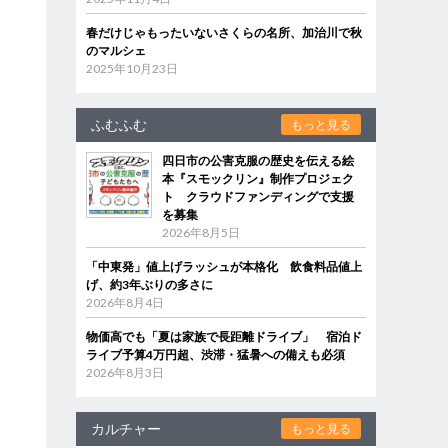
春だけじゃもったいないさくらの名所、加治川で秋
のマルシェ
2025年10月23日
ふむふむ
もっと見る
四日市の公害克服の歴史を伝える絵
本『スモックリン』制作プロジェク
ト クラウドファンディングで支援
を募集
2026年8月5日
「中東発」値上げラッシュが本格化 飲食料品値上
げ、約3年ぶりの多さに
2026年8月4日
物価高でも「夏は家族で長距離ドライブ」 宿泊ド
ライブ予算4万円超、渋滞・猛暑への備えも必須
2026年8月3日
カルチャー
もっと見る