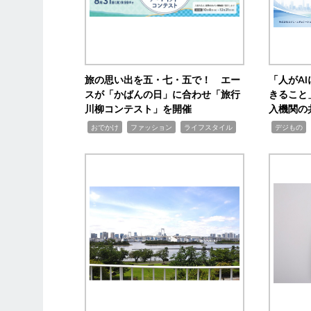
旅の思い出を五・七・五で！ エー
「人がA
スが「かばんの日」に合わせ「旅行
きること
川柳コンテスト」を開催
入機関の
,
,
,
,
,
おでかけ
ファッション
ライフスタイル
デジもの