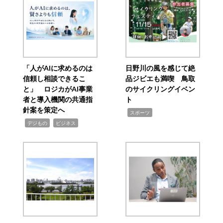
「人がAIに求めるのは
日野川の風を感じて絶
信頼し相談できるこ
品ジビエも満喫 鳥取
と」 ロジカがAI事業
のサイクリングイベン
者と導入機関の共通指
ト
針案を策定へ
,
スポーツ
,
,
デジもの
ビジネス