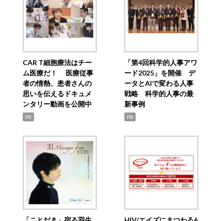
CAR T細胞療法はチー
「第4回科学的人事アワ
ム医療だ！ 医療従事
ード2025」を開催 デ
者の情熱、患者さんの
ータとAIで変わる人事
思いを伝えるドキュメ
戦略 科学的人事の最
ンタリー動画を公開中
新事例
PR
PR
「ことだま」宿る羽生
HIV/エイズにまつわる6