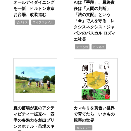
オールデイダイニング
AIは「手段」、最終責
を一新 ヒルトン東京
任は「人間の判断」
お台場、改装進む
「法の支配」という
「傘」で人を守る レ
,
,
ビジネス
ライフスタイル
クシスネクシス・ジャ
パンのパスカル ロズィ
エ社長
,
,
デジもの
ビジネス
夏の苗場が夏のアクテ
カマキリを黄色い世界
ィビティー拡充へ 四
で育てたら いきもの
季の各魅力を創出プリ
観察の世界
ンスホテル・苗場スキ
,
カルチャー