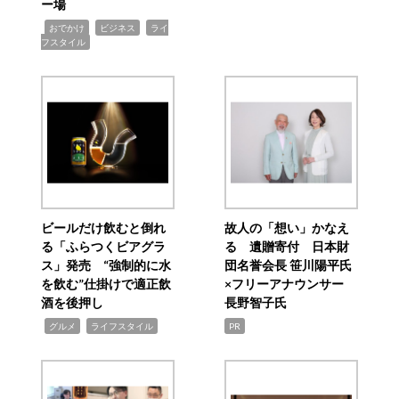
ー場
,
,
,
おでかけ
ビジネス
ライ
フスタイル
ビールだけ飲むと倒れ
故人の「想い」かなえ
る「ふらつくビアグラ
る 遺贈寄付 日本財
ス」発売 “強制的に水
団名誉会長 笹川陽平氏
を飲む”仕掛けで適正飲
×フリーアナウンサー
酒を後押し
長野智子氏
,
,
グルメ
ライフスタイル
PR