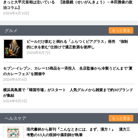
きっと大平元首相は泣いている 【政眼鏡（せいがんきょう）－本田雅俊の政
治コラム】
2026年6月10日
グルメ
もっと見る
ビールだけ飲むと倒れる「ふらつくビアグラス」発売 “強制
的に水を飲む”仕掛けで適正飲酒を後押し
2026年8月7日
セブン‐イレブン、カレー15商品を一斉投入 名店監修から冷製うどんまで“夏
のカレーフェス”を開催中
2026年8月6日
横浜高島屋で「韓国市場」がスタート 人気グルメから雑貨まで約30ブランド
が集結
2026年8月5日
ヘルスケア
もっと見る
現代書林から新刊『こんなときには、まず、漢方！』 漢方三
考塾の15人の医師や薬剤師が執筆