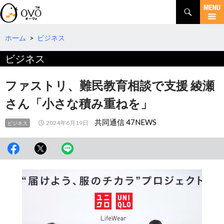
検
索
コ
ン
テ
ホーム
>
ビジネス
ン
ビジネス
ツ
へ
移
ファストリ、難民教育相談で支援 綾瀬
動
さん「小さな積み重ねを」
共同通信 47NEWS
2024年6月19日
ビジネス