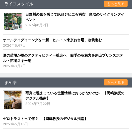
ライフスタイル
もっと見る
日野川の風を感じて絶品ジビエも満喫 鳥取のサイクリングイ
ベント
2026年8月7日
オールデイダイニングを一新 ヒルトン東京お台場、改装進む
2026年8月7日
夏の苗場が夏のアクティビティー拡充へ 四季の各魅力を創出プリンスホテ
ル・苗場スキー場
2026年8月7日
まめ学
もっと見る
写真に埋まっている位置情報はおっかないのか 【岡嶋教授の
デジタル指南】
2026年7月22日
ゼロトラストって何？ 【岡嶋教授のデジタル指南】
2026年6月18日