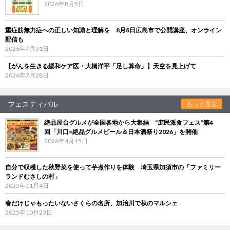
2026年8月5日
重症筋無力症への正しい知識と理解を 8月8日広島市で公開講座、オンライン
配信も
2026年7月31日
【がんを生きる緩和ケア医・大橋洋平「足し算命」】天空を見上げて
2026年7月28日
フェスティバル
もっと見る
絶品屋台グルメが全国各地から大集結 “庶民派食フェス”第4
回「川口×絶品グルメビール＆日本酒祭り2026」を開催
2026年4月15日
自分で収穫した秋野菜を使って芋煮作りを体験 埼玉県加須市の「ファミリー
ランドむさしの村」
2025年11月4日
春だけじゃもったいないさくらの名所、加治川で秋のマルシェ
2025年10月23日