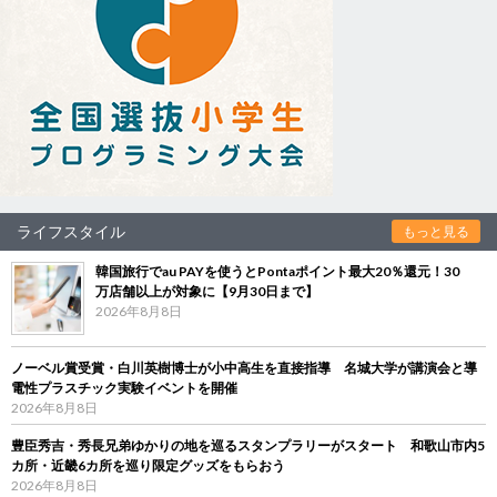
ライフスタイル
もっと見る
韓国旅行でau PAYを使うとPontaポイント最大20％還元！30
万店舗以上が対象に【9月30日まで】
2026年8月8日
ノーベル賞受賞・白川英樹博士が小中高生を直接指導 名城大学が講演会と導
電性プラスチック実験イベントを開催
2026年8月8日
豊臣秀吉・秀長兄弟ゆかりの地を巡るスタンプラリーがスタート 和歌山市内5
カ所・近畿6カ所を巡り限定グッズをもらおう
2026年8月8日