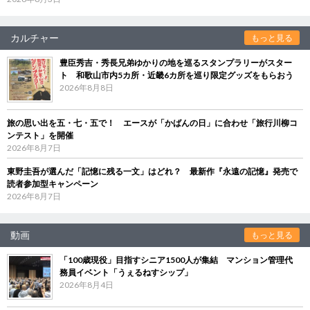
カルチャー
もっと見る
豊臣秀吉・秀長兄弟ゆかりの地を巡るスタンプラリーがスター
ト 和歌山市内5カ所・近畿6カ所を巡り限定グッズをもらおう
2026年8月8日
旅の思い出を五・七・五で！ エースが「かばんの日」に合わせ「旅行川柳コ
ンテスト」を開催
2026年8月7日
東野圭吾が選んだ「記憶に残る一文」はどれ？ 最新作『永遠の記憶』発売で
読者参加型キャンペーン
2026年8月7日
動画
もっと見る
「100歳現役」目指すシニア1500人が集結 マンション管理代
務員イベント「うぇるねすシップ」
2026年8月4日