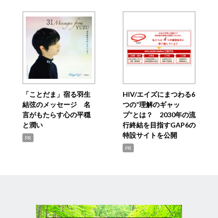
「ことだま」宿る羽生
HIV/エイズにまつわる6
結弦のメッセージ 名
つの“理解のギャッ
言がもたらす心の平穏
プ”とは？ 2030年の流
と潤い
行終結を目指すGAP6の
特設サイトを公開
PR
PR