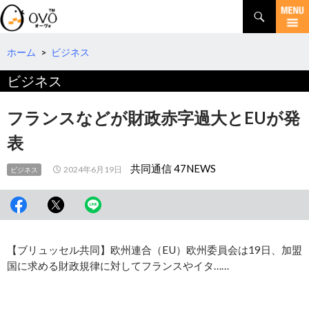
検
索
コ
ン
テ
ホーム
>
ビジネス
ン
ビジネス
ツ
へ
移
フランスなどが財政赤字過大とEUが発
動
表
共同通信 47NEWS
2024年6月19日
ビジネス
【ブリュッセル共同】欧州連合（EU）欧州委員会は19日、加盟
国に求める財政規律に対してフランスやイタ……