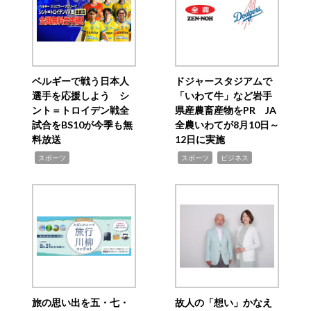
ベルギーで戦う日本人
ドジャースタジアムで
選手を応援しよう シ
「いわて牛」など岩手
ント＝トロイデン戦全
県産農畜産物をPR JA
試合をBS10が今季も無
全農いわてが8月10日～
料放送
12日に実施
,
,
,
スポーツ
スポーツ
ビジネス
旅の思い出を五・七・
故人の「想い」かなえ