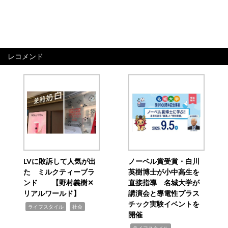
レコメンド
LVに敗訴して人気が出
ノーベル賞受賞・白川
た ミルクティーブラ
英樹博士が小中高生を
ンド 【野村義樹✕
直接指導 名城大学が
リアルワールド】
講演会と導電性プラス
チック実験イベントを
,
,
ライフスタイル
社会
開催
,