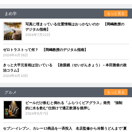
まめ学
もっと見る
写真に埋まっている位置情報はおっかないのか 【岡嶋教授の
デジタル指南】
2026年7月22日
ゼロトラストって何？ 【岡嶋教授のデジタル指南】
2026年6月18日
きっと大平元首相は泣いている 【政眼鏡（せいがんきょう）－本田雅俊の政
治コラム】
2026年6月10日
グルメ
もっと見る
ビールだけ飲むと倒れる「ふらつくビアグラス」発売 “強制
的に水を飲む”仕掛けで適正飲酒を後押し
2026年8月7日
セブン‐イレブン、カレー15商品を一斉投入 名店監修から冷製うどんまで“夏