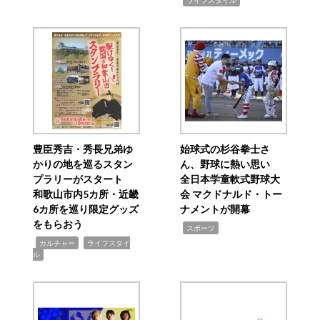
ライフスタイル
豊臣秀吉・秀長兄弟ゆ
始球式の杉谷拳士さ
かりの地を巡るスタン
ん、野球に熱い思い
プラリーがスタート
全日本学童軟式野球大
和歌山市内5カ所・近畿
会 マクドナルド・トー
6カ所を巡り限定グッズ
ナメントが開幕
をもらおう
,
スポーツ
,
,
カルチャー
ライフスタイ
ル