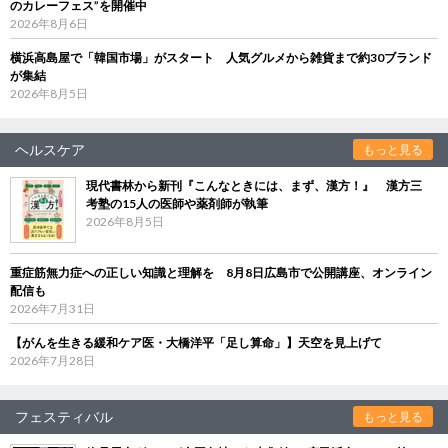
のカレーフェス”を開催中
2026年8月6日
横浜高島屋で「韓国市場」がスタート 人気グルメから雑貨まで約30ブランド
が集結
2026年8月5日
ヘルスケア
もっと見る
現代書林から新刊『こんなときには、まず、漢方！』 漢方三
考塾の15人の医師や薬剤師が執筆
2026年8月5日
重症筋無力症への正しい知識と理解を 8月8日広島市で公開講座、オンライン
配信も
2026年7月31日
【がんを生きる緩和ケア医・大橋洋平「足し算命」】天空を見上げて
2026年7月28日
フェスティバル
もっと見る