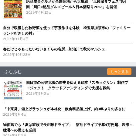
絶品屋台グルメが全国各地から大集結 “庶民派食フェス”第4
回「川口×絶品グルメビール＆日本酒祭り2026」を開催
2026年4月15日
自分で収穫した秋野菜を使って芋煮作りを体験 埼玉県加須市の「ファミリー
ランドむさしの村」
2025年11月4日
春だけじゃもったいないさくらの名所、加治川で秋のマルシェ
2025年10月23日
ふむふむ
もっと見る
四日市の公害克服の歴史を伝える絵本『スモックリン』制作プ
ロジェクト クラウドファンディングで支援を募集
2026年8月5日
「中東発」値上げラッシュが本格化 飲食料品値上げ、約3年ぶりの多さに
2026年8月4日
物価高でも「夏は家族で長距離ドライブ」 宿泊ドライブ予算4万円超、渋滞・
猛暑への備えも必須
2026年8月3日