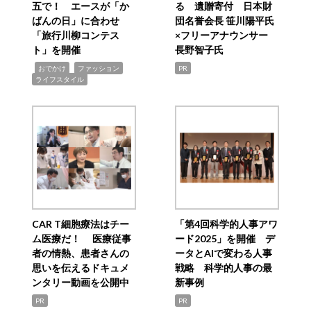
五で！ エースが「か
る 遺贈寄付 日本財
ばんの日」に合わせ
団名誉会長 笹川陽平氏
「旅行川柳コンテス
×フリーアナウンサー
ト」を開催
長野智子氏
,
,
,
おでかけ
ファッション
PR
ライフスタイル
CAR T細胞療法はチー
「第4回科学的人事アワ
ム医療だ！ 医療従事
ード2025」を開催 デ
者の情熱、患者さんの
ータとAIで変わる人事
思いを伝えるドキュメ
戦略 科学的人事の最
ンタリー動画を公開中
新事例
PR
PR