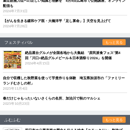
重症筋無力症への正しい知識と理解を 8月8日広島市で公開講座、オンライン
配信も
2026年7月31日
【がんを生きる緩和ケア医・大橋洋平「足し算命」】天空を見上げて
2026年7月28日
フェスティバル
もっと見る
絶品屋台グルメが全国各地から大集結 “庶民派食フェス”第4
回「川口×絶品グルメビール＆日本酒祭り2026」を開催
2026年4月15日
自分で収穫した秋野菜を使って芋煮作りを体験 埼玉県加須市の「ファミリー
ランドむさしの村」
2025年11月4日
春だけじゃもったいないさくらの名所、加治川で秋のマルシェ
2025年10月23日
ふむふむ
もっと見る