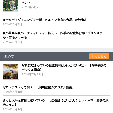
ベント
2026年8月7日
オールデイダイニングを一新 ヒルトン東京お台場、改装進む
2026年8月7日
夏の苗場が夏のアクティビティー拡充へ 四季の各魅力を創出プリンスホテ
ル・苗場スキー場
2026年8月7日
まめ学
もっと見る
写真に埋まっている位置情報はおっかないのか 【岡嶋教授の
デジタル指南】
2026年7月22日
ゼロトラストって何？ 【岡嶋教授のデジタル指南】
2026年6月18日
きっと大平元首相は泣いている 【政眼鏡（せいがんきょう）－本田雅俊の政
治コラム】
2026年6月10日