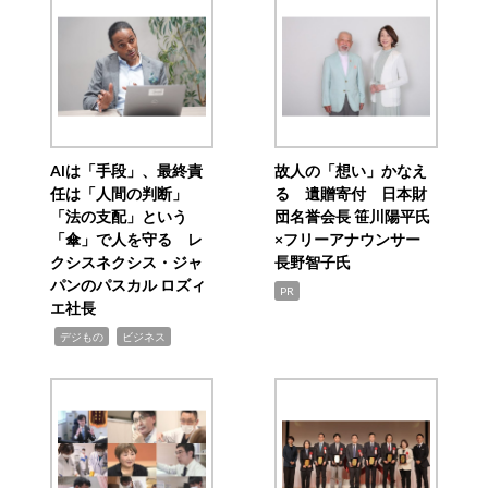
AIは「手段」、最終責
故人の「想い」かなえ
任は「人間の判断」
る 遺贈寄付 日本財
「法の支配」という
団名誉会長 笹川陽平氏
「傘」で人を守る レ
×フリーアナウンサー
クシスネクシス・ジャ
長野智子氏
パンのパスカル ロズィ
PR
エ社長
,
,
デジもの
ビジネス