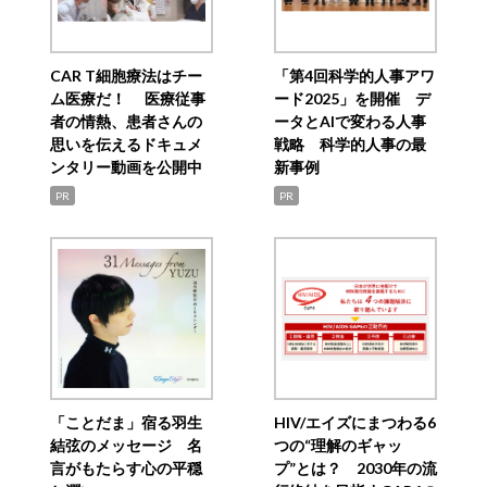
CAR T細胞療法はチー
「第4回科学的人事アワ
ム医療だ！ 医療従事
ード2025」を開催 デ
者の情熱、患者さんの
ータとAIで変わる人事
思いを伝えるドキュメ
戦略 科学的人事の最
ンタリー動画を公開中
新事例
PR
PR
「ことだま」宿る羽生
HIV/エイズにまつわる6
結弦のメッセージ 名
つの“理解のギャッ
言がもたらす心の平穏
プ”とは？ 2030年の流