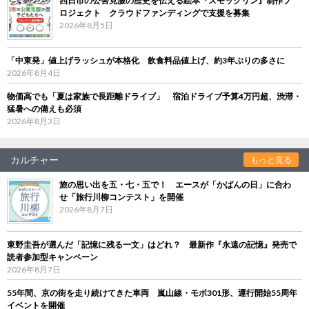
四日市の公害克服の歴史を伝える絵本『スモックリン』制作プ
ロジェクト クラウドファンディングで支援を募集
2026年8月5日
「中東発」値上げラッシュが本格化 飲食料品値上げ、約3年ぶりの多さに
2026年8月4日
物価高でも「夏は家族で長距離ドライブ」 宿泊ドライブ予算4万円超、渋滞・
猛暑への備えも必須
2026年8月3日
カルチャー
もっと見る
旅の思い出を五・七・五で！ エースが「かばんの日」に合わ
せ「旅行川柳コンテスト」を開催
2026年8月7日
東野圭吾が選んだ「記憶に残る一文」はどれ？ 最新作『永遠の記憶』発売で
読者参加型キャンペーン
2026年8月7日
55年間、京の街を走り続けてきた車両 嵐山線・モボ301形、運行開始55周年
イベントを開催