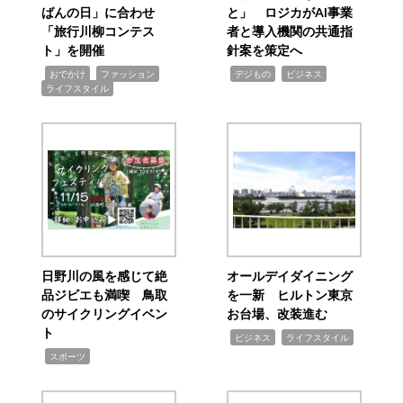
ばんの日」に合わせ
と」 ロジカがAI事業
「旅行川柳コンテス
者と導入機関の共通指
ト」を開催
針案を策定へ
,
,
,
,
,
おでかけ
ファッション
デジもの
ビジネス
ライフスタイル
日野川の風を感じて絶
オールデイダイニング
品ジビエも満喫 鳥取
を一新 ヒルトン東京
のサイクリングイベン
お台場、改装進む
ト
,
,
ビジネス
ライフスタイル
,
スポーツ