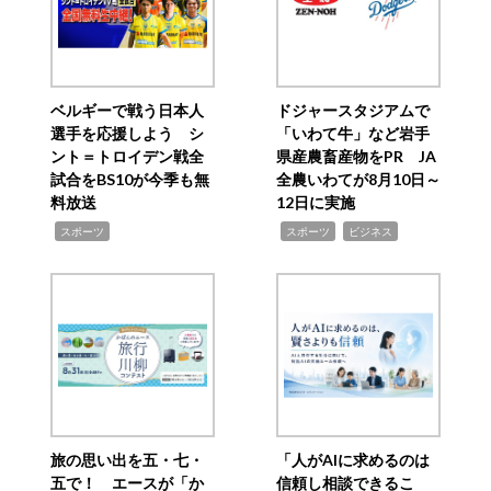
ベルギーで戦う日本人
ドジャースタジアムで
選手を応援しよう シ
「いわて牛」など岩手
ント＝トロイデン戦全
県産農畜産物をPR JA
試合をBS10が今季も無
全農いわてが8月10日～
料放送
12日に実施
,
,
,
スポーツ
スポーツ
ビジネス
旅の思い出を五・七・
「人がAIに求めるのは
五で！ エースが「か
信頼し相談できるこ