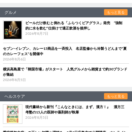
グルメ
もっと見る
ビールだけ飲むと倒れる「ふらつくビアグラス」発売 “強制
的に水を飲む”仕掛けで適正飲酒を後押し
2026年8月7日
セブン‐イレブン、カレー15商品を一斉投入 名店監修から冷製うどんまで“夏
のカレーフェス”を開催中
2026年8月6日
横浜高島屋で「韓国市場」がスタート 人気グルメから雑貨まで約30ブランド
が集結
2026年8月5日
ヘルスケア
もっと見る
現代書林から新刊『こんなときには、まず、漢方！』 漢方三
考塾の15人の医師や薬剤師が執筆
2026年8月5日