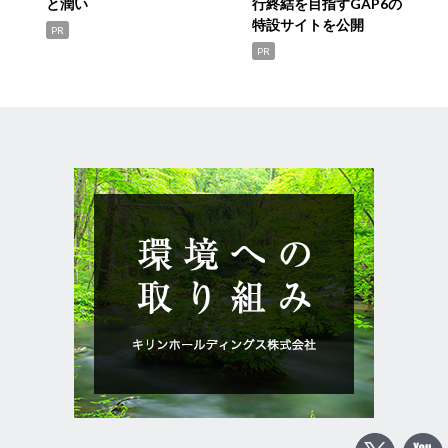
と潤い
行終結を目指すGAP6の
特設サイトを公開
PR
PR