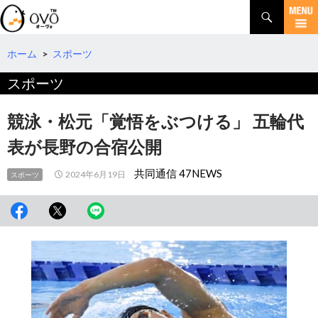
検
索
コ
ン
テ
ホーム
>
スポーツ
ン
スポーツ
ツ
へ
移
競泳・松元「覚悟をぶつける」 五輪代
動
表が長野の合宿公開
共同通信 47NEWS
2024年6月19日
スポーツ