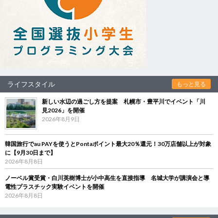
ライフスタイル
もっと見る
新しい水辺の過ごし方を提案 札幌市・豊平川でイベント「川
見2026」を開催
2026年8月9日
韓国旅行でau PAYを使うとPontaポイント最大20％還元！30万店舗以上が対象
に【9月30日まで】
2026年8月8日
ノーベル賞受賞・白川英樹博士が小中高生を直接指導 名城大学が講演会と導
電性プラスチック実験イベントを開催
2026年8月8日