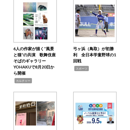
6人の作家が描く“風景
弓ヶ浜（鳥取）が初勝
と猫”の共演 歌舞伎座
利 全日本学童野球の1
そばのギャラリー
回戦
YOHAKUで8月20日か
,
スポーツ
ら開催
,
カルチャー