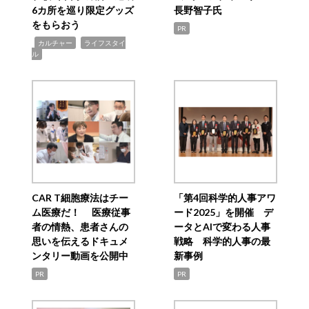
6カ所を巡り限定グッズ
長野智子氏
をもらおう
PR
,
,
カルチャー
ライフスタイ
ル
CAR T細胞療法はチー
「第4回科学的人事アワ
ム医療だ！ 医療従事
ード2025」を開催 デ
者の情熱、患者さんの
ータとAIで変わる人事
思いを伝えるドキュメ
戦略 科学的人事の最
ンタリー動画を公開中
新事例
PR
PR