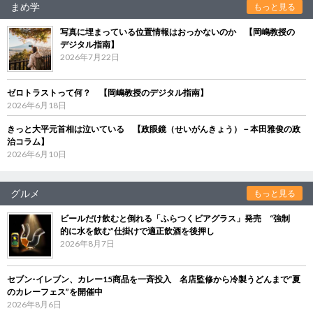
まめ学
もっと見る
写真に埋まっている位置情報はおっかないのか 【岡嶋教授の
デジタル指南】
2026年7月22日
ゼロトラストって何？ 【岡嶋教授のデジタル指南】
2026年6月18日
きっと大平元首相は泣いている 【政眼鏡（せいがんきょう）－本田雅俊の政
治コラム】
2026年6月10日
グルメ
もっと見る
ビールだけ飲むと倒れる「ふらつくビアグラス」発売 “強制
的に水を飲む”仕掛けで適正飲酒を後押し
2026年8月7日
セブン‐イレブン、カレー15商品を一斉投入 名店監修から冷製うどんまで“夏
のカレーフェス”を開催中
2026年8月6日