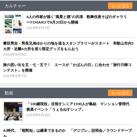
カルチャー
もっと見る
6人の作家が描く“風景と猫”の共演 歌舞伎座そばのギャラリ
ーYOHAKUで8月20日から開催
2026年8月9日
豊臣秀吉・秀長兄弟ゆかりの地を巡るスタンプラリーがスタート 和歌山市内5
カ所・近畿6カ所を巡り限定グッズをもらおう
2026年8月8日
旅の思い出を五・七・五で！ エースが「かばんの日」に合わせ「旅行川柳コ
ンテスト」を開催
2026年8月7日
動画
もっと見る
「100歳現役」目指すシニア1500人が集結 マンション管理代
務員イベント「うぇるねすシップ」
2026年8月4日
AI時代、「暗黙知」は継承できるのか 「デジブレ」説明会／ラウンドテーブ
ル