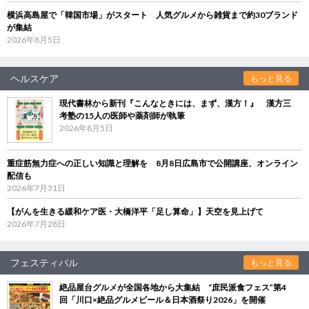
横浜高島屋で「韓国市場」がスタート 人気グルメから雑貨まで約30ブランド
が集結
2026年8月5日
ヘルスケア
もっと見る
現代書林から新刊『こんなときには、まず、漢方！』 漢方三
考塾の15人の医師や薬剤師が執筆
2026年8月5日
重症筋無力症への正しい知識と理解を 8月8日広島市で公開講座、オンライン
配信も
2026年7月31日
【がんを生きる緩和ケア医・大橋洋平「足し算命」】天空を見上げて
2026年7月28日
フェスティバル
もっと見る
絶品屋台グルメが全国各地から大集結 “庶民派食フェス”第4
回「川口×絶品グルメビール＆日本酒祭り2026」を開催