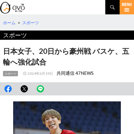
検
索
コ
ン
テ
ホーム
>
スポーツ
ン
スポーツ
ツ
へ
移
日本女子、20日から豪州戦 バスケ、五
動
輪へ強化試合
共同通信 47NEWS
2024年6月19日
スポーツ