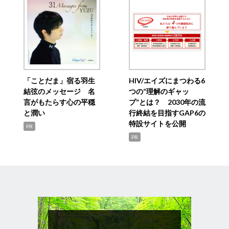
「ことだま」宿る羽生
HIV/エイズにまつわる6
結弦のメッセージ 名
つの“理解のギャッ
言がもたらす心の平穏
プ”とは？ 2030年の流
と潤い
行終結を目指すGAP6の
特設サイトを公開
PR
PR