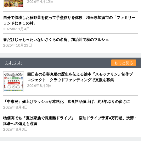
2026年4月15日
自分で収穫した秋野菜を使って芋煮作りを体験 埼玉県加須市の「ファミリー
ランドむさしの村」
2025年11月4日
春だけじゃもったいないさくらの名所、加治川で秋のマルシェ
2025年10月23日
ふむふむ
もっと見る
四日市の公害克服の歴史を伝える絵本『スモックリン』制作プ
ロジェクト クラウドファンディングで支援を募集
2026年8月5日
「中東発」値上げラッシュが本格化 飲食料品値上げ、約3年ぶりの多さに
2026年8月4日
物価高でも「夏は家族で長距離ドライブ」 宿泊ドライブ予算4万円超、渋滞・
猛暑への備えも必須
2026年8月3日