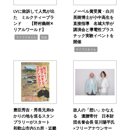
LVに敗訴して人気が出
ノーベル賞受賞・白川
た ミルクティーブラ
英樹博士が小中高生を
ンド 【野村義樹✕
直接指導 名城大学が
リアルワールド】
講演会と導電性プラス
チック実験イベントを
,
,
ライフスタイル
社会
開催
,
ライフスタイル
豊臣秀吉・秀長兄弟ゆ
故人の「想い」かなえ
かりの地を巡るスタン
る 遺贈寄付 日本財
プラリーがスタート
団名誉会長 笹川陽平氏
和歌山市内5カ所・近畿
×フリーアナウンサー