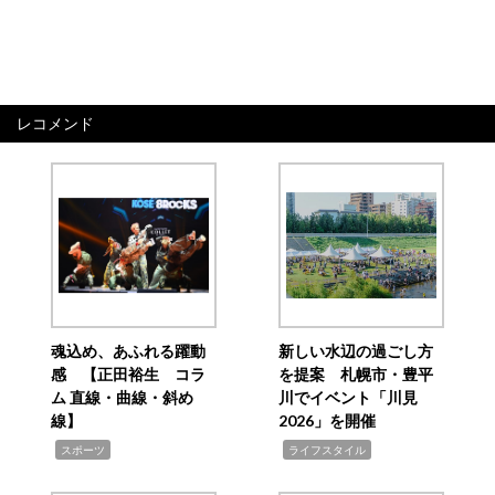
レコメンド
魂込め、あふれる躍動
新しい水辺の過ごし方
感 【正田裕生 コラ
を提案 札幌市・豊平
ム 直線・曲線・斜め
川でイベント「川見
線】
2026」を開催
,
,
スポーツ
ライフスタイル