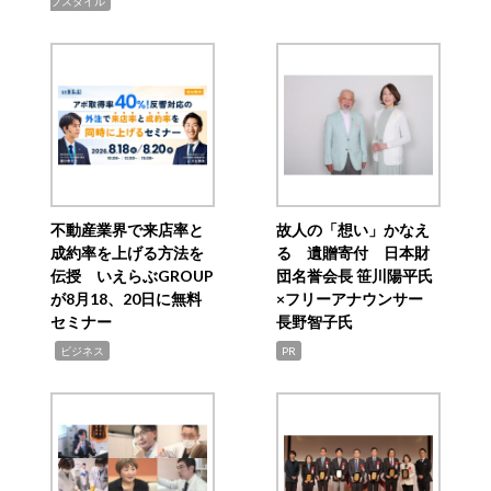
フスタイル
不動産業界で来店率と
故人の「想い」かなえ
成約率を上げる方法を
る 遺贈寄付 日本財
伝授 いえらぶGROUP
団名誉会長 笹川陽平氏
が8月18、20日に無料
×フリーアナウンサー
セミナー
長野智子氏
,
ビジネス
PR