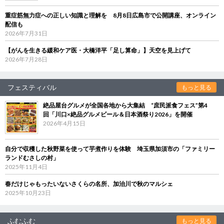
重症筋無力症への正しい知識と理解を 8月8日広島市で公開講座、オンライン
配信も
2026年7月31日
【がんを生きる緩和ケア医・大橋洋平「足し算命」】天空を見上げて
2026年7月28日
フェスティバル
もっと見る
絶品屋台グルメが全国各地から大集結 “庶民派食フェス”第4
回「川口×絶品グルメビール＆日本酒祭り2026」を開催
2026年4月15日
自分で収穫した秋野菜を使って芋煮作りを体験 埼玉県加須市の「ファミリー
ランドむさしの村」
2025年11月4日
春だけじゃもったいないさくらの名所、加治川で秋のマルシェ
2025年10月23日
ふむふむ
もっと見る