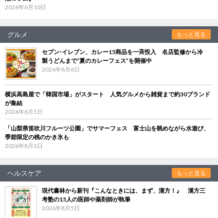
2026年6月10日
グルメ
もっと見る
セブン‐イレブン、カレー15商品を一斉投入 名店監修から冷
製うどんまで“夏のカレーフェス”を開催中
2026年8月6日
横浜高島屋で「韓国市場」がスタート 人気グルメから雑貨まで約30ブランド
が集結
2026年8月5日
「山梨県笛吹川フルーツ公園」でサマーフェス 富士山を眺めながら水遊び、
季節限定の桃のかき氷も
2026年8月3日
ヘルスケア
もっと見る
現代書林から新刊『こんなときには、まず、漢方！』 漢方三
考塾の15人の医師や薬剤師が執筆
2026年8月5日