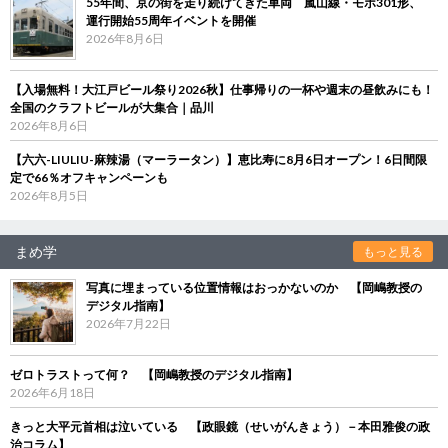
55年間、京の街を走り続けてきた車両 嵐山線・モボ301形、
運行開始55周年イベントを開催
2026年8月6日
【入場無料！大江戸ビール祭り2026秋】仕事帰りの一杯や週末の昼飲みにも！
全国のクラフトビールが大集合｜品川
2026年8月6日
【六六-LIULIU-麻辣湯（マーラータン）】恵比寿に8月6日オープン！6日間限
定で66％オフキャンペーンも
2026年8月5日
まめ学
もっと見る
写真に埋まっている位置情報はおっかないのか 【岡嶋教授の
デジタル指南】
2026年7月22日
ゼロトラストって何？ 【岡嶋教授のデジタル指南】
2026年6月18日
きっと大平元首相は泣いている 【政眼鏡（せいがんきょう）－本田雅俊の政
治コラム】