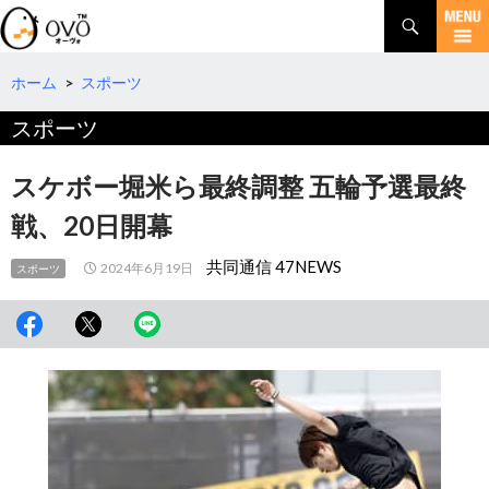
検
索
コ
ン
テ
ホーム
>
スポーツ
ン
スポーツ
ツ
へ
移
スケボー堀米ら最終調整 五輪予選最終
動
戦、20日開幕
共同通信 47NEWS
2024年6月19日
スポーツ