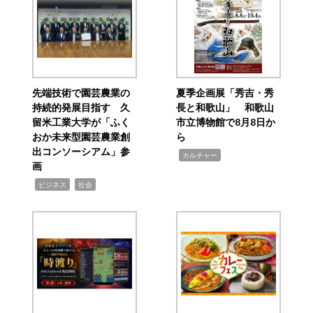
先端技術で園芸農業の
夏季企画展「秀吉・秀
持続的発展目指す 久
長と和歌山」 和歌山
留米工業大学が「ふく
市立博物館で8月8日か
おか未来型園芸農業創
ら
出コンソーシアム」参
,
カルチャー
画
,
,
ビジネス
社会