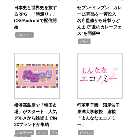
日本史と世界史を旅す
セブン‐イレブン、カレ
るRPG 「時渡り」、
ー15商品を一斉投入
iOS/Androidで配信開
名店監修から冷製うど
始
んまで“夏のカレーフェ
ス”を開催中
,
カルチャー
,
グルメ
横浜高島屋で「韓国市
行革甲子園 沼尾波子
場」がスタート 人気
東洋大学教授 連載
グルメから雑貨まで約
「よんななエコノミ
30ブランドが集結
ー」
,
,
,
,
カルチャー
グルメ
ライ
ビジネス