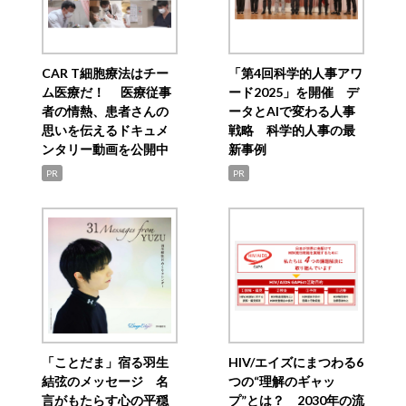
CAR T細胞療法はチー
「第4回科学的人事アワ
ム医療だ！ 医療従事
ード2025」を開催 デ
者の情熱、患者さんの
ータとAIで変わる人事
思いを伝えるドキュメ
戦略 科学的人事の最
ンタリー動画を公開中
新事例
PR
PR
「ことだま」宿る羽生
HIV/エイズにまつわる6
結弦のメッセージ 名
つの“理解のギャッ
言がもたらす心の平穏
プ”とは？ 2030年の流