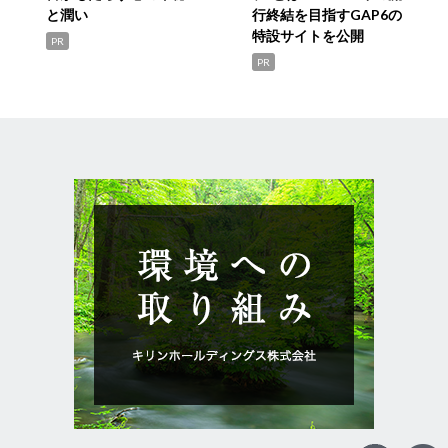
と潤い
行終結を目指すGAP6の
特設サイトを公開
PR
PR