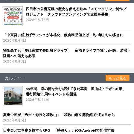
四日市の公害克服の歴史を伝える絵本『スモックリン』制作プ
ロジェクト クラウドファンディングで支援を募集
2026年8月5日
「中東発」値上げラッシュが本格化 飲食料品値上げ、約3年ぶりの多さに
2026年8月4日
物価高でも「夏は家族で長距離ドライブ」 宿泊ドライブ予算4万円超、渋滞・
猛暑への備えも必須
2026年8月3日
カルチャー
もっと見る
55年間、京の街を走り続けてきた車両 嵐山線・モボ301形、
運行開始55周年イベントを開催
2026年8月6日
夏季企画展「秀吉・秀長と和歌山」 和歌山市立博物館で8月8日から
2026年8月6日
日本史と世界史を旅するRPG 「時渡り」、iOS/Androidで配信開始