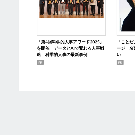
「第4回科学的人事アワード2025」
「ことだ
を開催 データとAIで変わる人事戦
ージ 名
略 科学的人事の最新事例
い
PR
PR