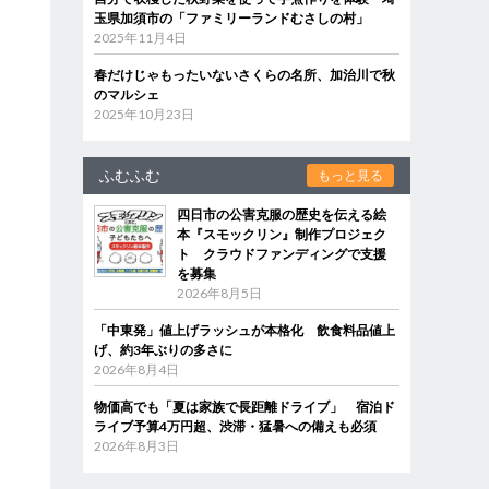
玉県加須市の「ファミリーランドむさしの村」
2025年11月4日
春だけじゃもったいないさくらの名所、加治川で秋
のマルシェ
2025年10月23日
ふむふむ
もっと見る
四日市の公害克服の歴史を伝える絵
本『スモックリン』制作プロジェク
ト クラウドファンディングで支援
を募集
2026年8月5日
「中東発」値上げラッシュが本格化 飲食料品値上
げ、約3年ぶりの多さに
2026年8月4日
物価高でも「夏は家族で長距離ドライブ」 宿泊ド
ライブ予算4万円超、渋滞・猛暑への備えも必須
2026年8月3日