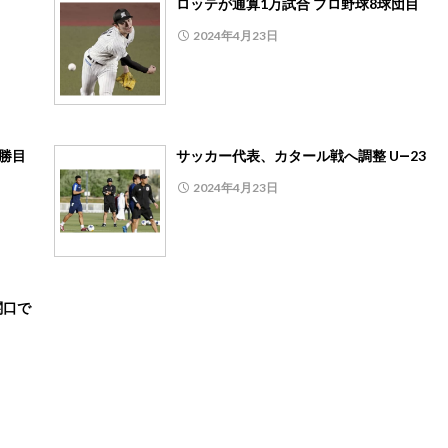
ロッテが通算1万試合 プロ野球8球団目
2024年4月23日
2勝目
サッカー代表、カタール戦へ調整 U―23
2024年4月23日
関口で