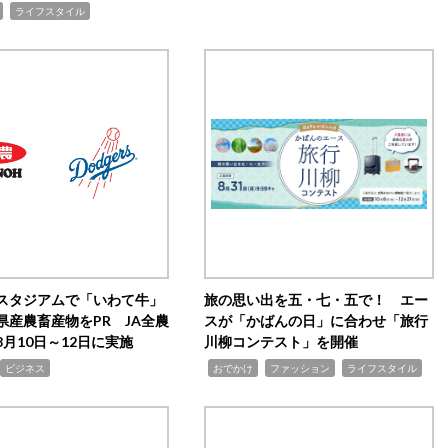
,
ライフスタイル
スタジアムで「いわて牛」
旅の思い出を五・七・五で！ エー
県産農畜産物をPR JA全農
スが「かばんの日」に合わせ「旅行
月10日～12日に実施
川柳コンテスト」を開催
,
,
,
ビジネス
おでかけ
ファッション
ライフスタイル