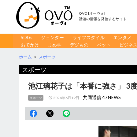
OVO [オーヴォ]
話題の情報を発信するサイト
コンテンツへ移動
検
SDGs
ジェンダー
ライフスタイル
エンタメ
索
おでかけ
まめ学
デジもの
ペット
ビジネ
ホーム
>
スポーツ
スポーツ
池江璃花子は「本番に強さ」 3
共同通信 47NEWS
2024年6月19日
スポーツ