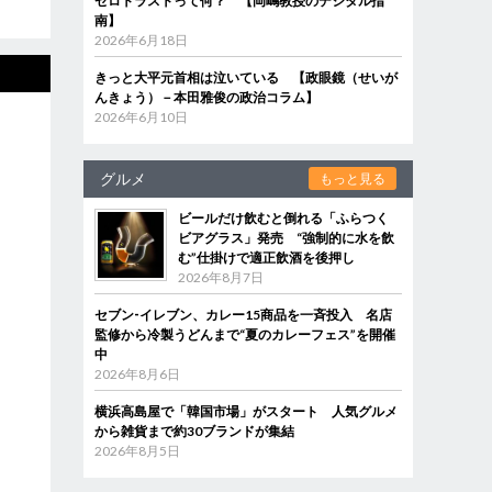
ゼロトラストって何？ 【岡嶋教授のデジタル指
南】
2026年6月18日
きっと大平元首相は泣いている 【政眼鏡（せいが
んきょう）－本田雅俊の政治コラム】
2026年6月10日
グルメ
もっと見る
ビールだけ飲むと倒れる「ふらつく
ビアグラス」発売 “強制的に水を飲
む”仕掛けで適正飲酒を後押し
2026年8月7日
セブン‐イレブン、カレー15商品を一斉投入 名店
監修から冷製うどんまで“夏のカレーフェス”を開催
中
2026年8月6日
横浜高島屋で「韓国市場」がスタート 人気グルメ
から雑貨まで約30ブランドが集結
2026年8月5日