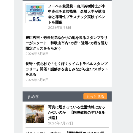
ノーベル賞受賞・白川英樹博士が小
中高生を直接指導 名城大学が講演
会と導電性プラスチック実験イベン
トを開催
2026年8月8日
豊臣秀吉・秀長兄弟ゆかりの地を巡るスタンプラリ
ーがスタート 和歌山市内5カ所・近畿6カ所を巡り
限定グッズをもらおう
2026年8月8日
長野・筑北村で「ちくほくタイムトラベルスタンプ
ラリー」開催！謎解きを楽しみながら全17スポット
を巡る
2026年8月8日
まめ学
もっと見る
写真に埋まっている位置情報はおっ
かないのか 【岡嶋教授のデジタル
指南】
2026年7月22日