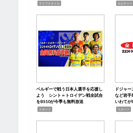
,
,
ライフスタイル
カルチャー
ベルギーで戦う日本人選手を応援し
ドジャー
よう シント＝トロイデン戦全試合
など岩手
をBS10が今季も無料放送
いわてが8
,
,
,
スポーツ
スポーツ