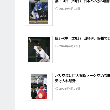
楽3―4日（23日） 日本ハムが5連勝
2024年4月23日
巨2―0中（23日） 山崎伊、好投で
2024年4月23日
パリ空港に巨大五輪マーク 空の玄
受け入れ態勢
2024年4月23日