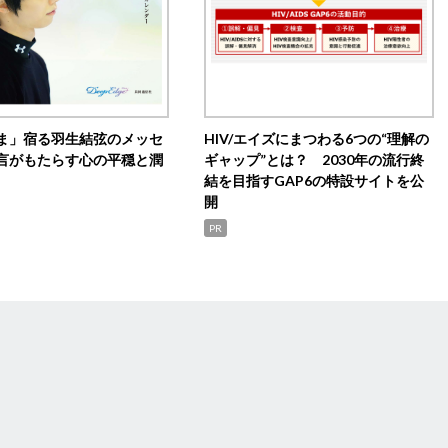
ま」宿る羽生結弦のメッセ
HIV/エイズにまつわる6つの“理解の
言がもたらす心の平穏と潤
ギャップ”とは？ 2030年の流行終
結を目指すGAP6の特設サイトを公
開
PR