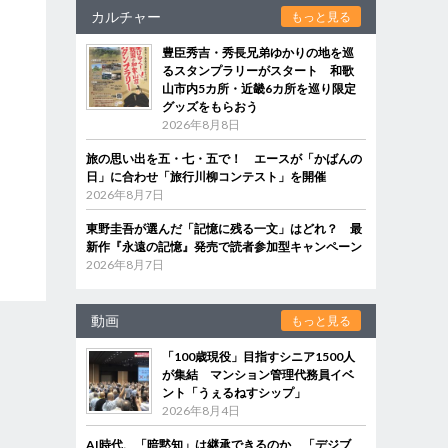
カルチャー
もっと見る
豊臣秀吉・秀長兄弟ゆかりの地を巡
るスタンプラリーがスタート 和歌
山市内5カ所・近畿6カ所を巡り限定
グッズをもらおう
2026年8月8日
旅の思い出を五・七・五で！ エースが「かばんの
日」に合わせ「旅行川柳コンテスト」を開催
2026年8月7日
東野圭吾が選んだ「記憶に残る一文」はどれ？ 最
新作『永遠の記憶』発売で読者参加型キャンペーン
2026年8月7日
動画
もっと見る
「100歳現役」目指すシニア1500人
が集結 マンション管理代務員イベ
ント「うぇるねすシップ」
2026年8月4日
AI時代、「暗黙知」は継承できるのか 「デジブ