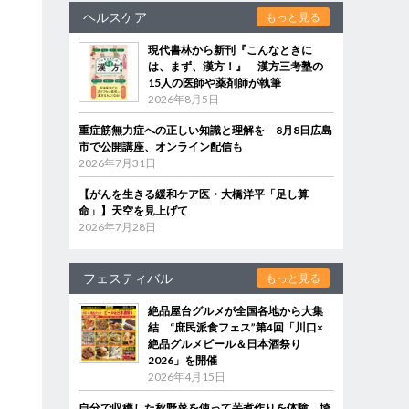
ヘルスケア
もっと見る
現代書林から新刊『こんなときに
は、まず、漢方！』 漢方三考塾の
15人の医師や薬剤師が執筆
2026年8月5日
重症筋無力症への正しい知識と理解を 8月8日広島
市で公開講座、オンライン配信も
2026年7月31日
【がんを生きる緩和ケア医・大橋洋平「足し算
命」】天空を見上げて
2026年7月28日
フェスティバル
もっと見る
絶品屋台グルメが全国各地から大集
結 “庶民派食フェス”第4回「川口×
絶品グルメビール＆日本酒祭り
2026」を開催
2026年4月15日
自分で収穫した秋野菜を使って芋煮作りを体験 埼