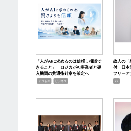
「人がAIに求めるのは信頼し相談で
故人の「
きること」 ロジカがAI事業者と導
付 日本
入機関の共通指針案を策定へ
フリーア
,
,
デジもの
ビジネス
PR