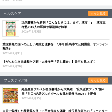
ヘルスケア
もっと見る
現代書林から新刊『こんなときには、まず、漢方！』 漢方三
考塾の15人の医師や薬剤師が執筆
2026年8月5日
重症筋無力症への正しい知識と理解を 8月8日広島市で公開講座、オンライン
配信も
2026年7月31日
【がんを生きる緩和ケア医・大橋洋平「足し算命」】天空を見上げて
2026年7月28日
フェスティバル
もっと見る
絶品屋台グルメが全国各地から大集結 “庶民派食フェス”第4
回「川口×絶品グルメビール＆日本酒祭り2026」を開催
2026年4月15日
自分で収穫した秋野菜を使って芋煮作りを体験 埼玉県加須市の「ファミリー