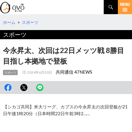
検
索
コ
ン
テ
ホーム
>
スポーツ
ン
スポーツ
ツ
へ
移
今永昇太、次回は22日メッツ戦 8勝目
動
目指し本拠地で登板
共同通信 47NEWS
2024年6月20日
スポーツ
【シカゴ共同】米大リーグ、カブスの今永昇太の次回登板が21
日午後1時20分（日本時間22日午前3時2……