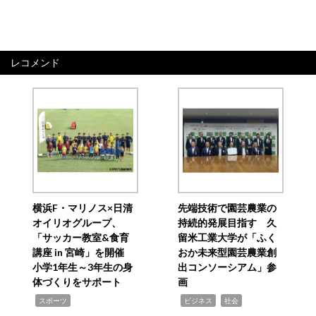
レコメンド
横浜F・マリノス×日清
先端技術で園芸農業の
オイリオグループ、
持続的発展目指す 久
「サッカー教室&食育
留米工業大学が「ふく
講座 in 宮崎」を開催
おか未来型園芸農業創
小学1年生～3年生の身
出コンソーシアム」参
体づくりをサポート
画
,
,
,
スポーツ
ビジネス
社会