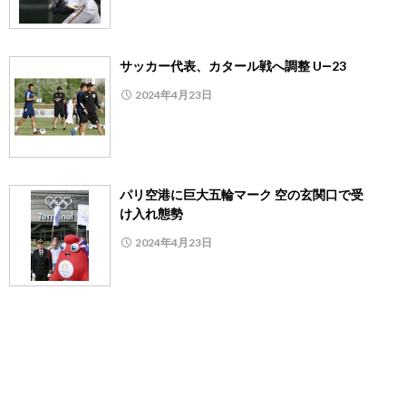
サッカー代表、カタール戦へ調整 U―23
2024年4月23日
パリ空港に巨大五輪マーク 空の玄関口で受
け入れ態勢
2024年4月23日