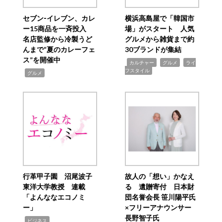
セブン‐イレブン、カレ
横浜高島屋で「韓国市
ー15商品を一斉投入
場」がスタート 人気
名店監修から冷製うど
グルメから雑貨まで約
んまで“夏のカレーフェ
30ブランドが集結
ス”を開催中
,
,
,
カルチャー
グルメ
ライ
フスタイル
,
グルメ
行革甲子園 沼尾波子
故人の「想い」かなえ
東洋大学教授 連載
る 遺贈寄付 日本財
「よんななエコノミ
団名誉会長 笹川陽平氏
ー」
×フリーアナウンサー
長野智子氏
,
ビジネス