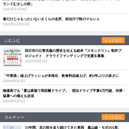
ランドむさしの村」
2025年11月4日
春だけじゃもったいないさくらの名所、加治川で秋のマルシェ
2025年10月23日
ふむふむ
もっと見る
四日市の公害克服の歴史を伝える絵本『スモックリン』制作プ
ロジェクト クラウドファンディングで支援を募集
2026年8月5日
「中東発」値上げラッシュが本格化 飲食料品値上げ、約3年ぶりの多さに
2026年8月4日
物価高でも「夏は家族で長距離ドライブ」 宿泊ドライブ予算4万円超、渋滞・
猛暑への備えも必須
2026年8月3日
カルチャー
もっと見る
55年間、京の街を走り続けてきた車両 嵐山線・モボ301形、