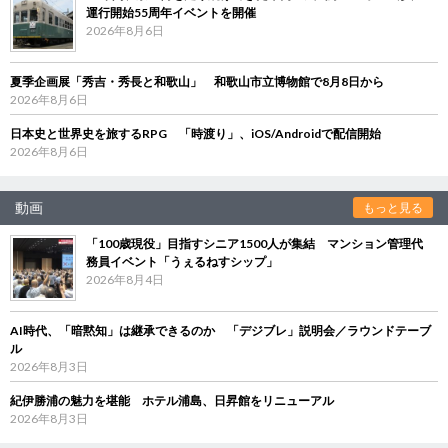
運行開始55周年イベントを開催
2026年8月6日
夏季企画展「秀吉・秀長と和歌山」 和歌山市立博物館で8月8日から
2026年8月6日
日本史と世界史を旅するRPG 「時渡り」、iOS/Androidで配信開始
2026年8月6日
動画
もっと見る
「100歳現役」目指すシニア1500人が集結 マンション管理代
務員イベント「うぇるねすシップ」
2026年8月4日
AI時代、「暗黙知」は継承できるのか 「デジブレ」説明会／ラウンドテーブ
ル
2026年8月3日
紀伊勝浦の魅力を堪能 ホテル浦島、日昇館をリニューアル
2026年8月3日