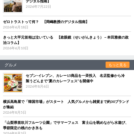
デジタル指南】
2026年7月22日
ゼロトラストって何？ 【岡嶋教授のデジタル指南】
2026年6月18日
きっと大平元首相は泣いている 【政眼鏡（せいがんきょう）－本田雅俊の政
治コラム】
2026年6月10日
グルメ
もっと見る
セブン‐イレブン、カレー15商品を一斉投入 名店監修から冷
製うどんまで“夏のカレーフェス”を開催中
2026年8月6日
横浜高島屋で「韓国市場」がスタート 人気グルメから雑貨まで約30ブランド
が集結
2026年8月5日
「山梨県笛吹川フルーツ公園」でサマーフェス 富士山を眺めながら水遊び、
季節限定の桃のかき氷も
2026年8月3日