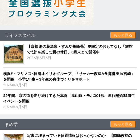
ライフスタイル
もっと見る
【京都 湯の花温泉・すみや亀峰菴】夏限定のおもてなし「旅館
で“涼”を楽しむ夏の休日」8月末まで開催中
2026年8月6日
横浜F・マリノス×日清オイリオグループ、「サッカー教室&食育講座 in 宮崎」
を開催 小学1年生～3年生の身体づくりをサポート
2026年8月6日
55年間、京の街を走り続けてきた車両 嵐山線・モボ301形、運行開始55周年
イベントを開催
2026年8月6日
まめ学
もっと見る
写真に埋まっている位置情報はおっかないのか 【岡嶋教授の