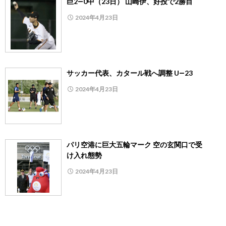
巨2―0中（23日） 山崎伊、好投で2勝目
2024年4月23日
サッカー代表、カタール戦へ調整 U―23
2024年4月23日
パリ空港に巨大五輪マーク 空の玄関口で受
け入れ態勢
2024年4月23日