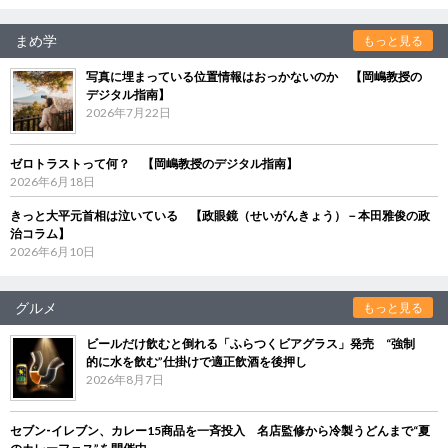
まめ学
もっと見る
写真に埋まっている位置情報はおっかないのか 【岡嶋教授の
デジタル指南】
2026年7月22日
ゼロトラストって何？ 【岡嶋教授のデジタル指南】
2026年6月18日
きっと大平元首相は泣いている 【政眼鏡（せいがんきょう）－本田雅俊の政
治コラム】
2026年6月10日
グルメ
もっと見る
ビールだけ飲むと倒れる「ふらつくビアグラス」発売 “強制
的に水を飲む”仕掛けで適正飲酒を後押し
2026年8月7日
セブン‐イレブン、カレー15商品を一斉投入 名店監修から冷製うどんまで“夏