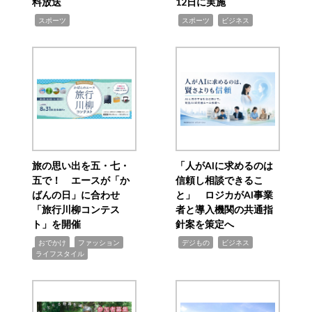
料放送
12日に実施
,
,
,
スポーツ
スポーツ
ビジネス
旅の思い出を五・七・
「人がAIに求めるのは
五で！ エースが「か
信頼し相談できるこ
ばんの日」に合わせ
と」 ロジカがAI事業
「旅行川柳コンテス
者と導入機関の共通指
ト」を開催
針案を策定へ
,
,
,
,
,
おでかけ
ファッション
デジもの
ビジネス
ライフスタイル