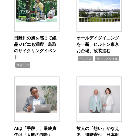
日野川の風を感じて絶
オールデイダイニング
品ジビエも満喫 鳥取
を一新 ヒルトン東京
のサイクリングイベン
お台場、改装進む
ト
,
,
ビジネス
ライフスタイル
,
スポーツ
AIは「手段」、最終責
故人の「想い」かなえ
任は「人間の判断」
る 遺贈寄付 日本財