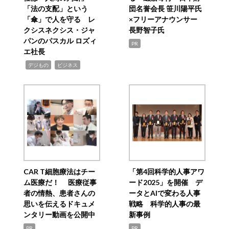
「法の支配」という
団名誉会長 笹川陽平氏
「傘」で人を守る レ
×フリーアナウンサー
クシスネクシス・ジャ
長野智子氏
パンのパスカル ロズィ
PR
エ社長
,
,
デジもの
ビジネス
CAR T細胞療法はチー
「第4回科学的人事アワ
ム医療だ！ 医療従事
ード2025」を開催 デ
者の情熱、患者さんの
ータとAIで変わる人事
思いを伝えるドキュメ
戦略 科学的人事の最
ンタリー動画を公開中
新事例
PR
PR