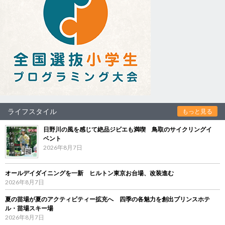
ライフスタイル
もっと見る
日野川の風を感じて絶品ジビエも満喫 鳥取のサイクリングイ
ベント
2026年8月7日
オールデイダイニングを一新 ヒルトン東京お台場、改装進む
2026年8月7日
夏の苗場が夏のアクティビティー拡充へ 四季の各魅力を創出プリンスホテ
ル・苗場スキー場
2026年8月7日