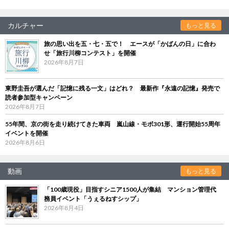
カルチャー
もっと見る
旅の思い出を五・七・五で！ エースが「かばんの日」に合わ
せ「旅行川柳コンテスト」を開催
2026年8月7日
東野圭吾が選んだ「記憶に残る一文」はどれ？ 最新作『永遠の記憶』発売で
読者参加型キャンペーン
2026年8月7日
55年間、京の街を走り続けてきた車両 嵐山線・モボ301形、運行開始55周年
イベントを開催
2026年8月6日
動画
もっと見る
「100歳現役」目指すシニア1500人が集結 マンション管理代
務員イベント「うぇるねすシップ」
2026年8月4日