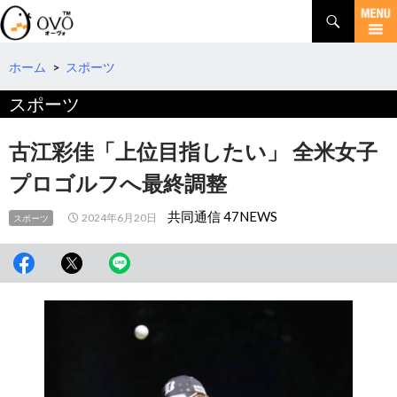
検
索
コ
ン
テ
ホーム
>
スポーツ
ン
スポーツ
ツ
へ
移
古江彩佳「上位目指したい」 全米女子
動
プロゴルフへ最終調整
共同通信 47NEWS
2024年6月20日
スポーツ