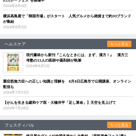
のカレーフェス”を開催中
2026年8月6日
横浜高島屋で「韓国市場」がスタート 人気グルメから雑貨まで約30ブランド
が集結
2026年8月5日
ヘルスケア
もっと見る
現代書林から新刊『こんなときには、まず、漢方！』 漢方三
考塾の15人の医師や薬剤師が執筆
2026年8月5日
重症筋無力症への正しい知識と理解を 8月8日広島市で公開講座、オンライン
配信も
2026年7月31日
【がんを生きる緩和ケア医・大橋洋平「足し算命」】天空を見上げて
2026年7月28日
フェスティバル
もっと見る
絶品屋台グルメが全国各地から大集結 “庶民派食フェス”第4