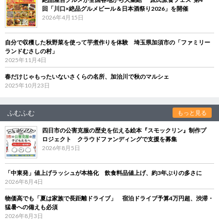
回「川口×絶品グルメビール＆日本酒祭り2026」を開催
2026年4月15日
自分で収穫した秋野菜を使って芋煮作りを体験 埼玉県加須市の「ファミリー
ランドむさしの村」
2025年11月4日
春だけじゃもったいないさくらの名所、加治川で秋のマルシェ
2025年10月23日
ふむふむ
もっと見る
四日市の公害克服の歴史を伝える絵本『スモックリン』制作プ
ロジェクト クラウドファンディングで支援を募集
2026年8月5日
「中東発」値上げラッシュが本格化 飲食料品値上げ、約3年ぶりの多さに
2026年8月4日
物価高でも「夏は家族で長距離ドライブ」 宿泊ドライブ予算4万円超、渋滞・
猛暑への備えも必須
2026年8月3日