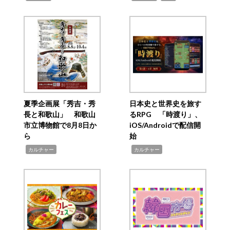
夏季企画展「秀吉・秀
日本史と世界史を旅す
長と和歌山」 和歌山
るRPG 「時渡り」、
市立博物館で8月8日か
iOS/Androidで配信開
ら
始
,
,
カルチャー
カルチャー