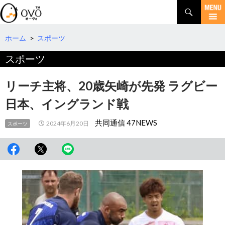
検
索
コ
ン
テ
ホーム
>
スポーツ
ン
スポーツ
ツ
へ
移
リーチ主将、20歳矢崎が先発 ラグビー
動
日本、イングランド戦
共同通信 47NEWS
2024年6月20日
スポーツ