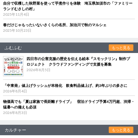
自分で収穫した秋野菜を使って芋煮作りを体験 埼玉県加須市の「ファミリー
ランドむさしの村」
2025年11月4日
春だけじゃもったいないさくらの名所、加治川で秋のマルシェ
2025年10月23日
ふむふむ
もっと見る
四日市の公害克服の歴史を伝える絵本『スモックリン』制作プ
ロジェクト クラウドファンディングで支援を募集
2026年8月5日
「中東発」値上げラッシュが本格化 飲食料品値上げ、約3年ぶりの多さに
2026年8月4日
物価高でも「夏は家族で長距離ドライブ」 宿泊ドライブ予算4万円超、渋滞・
猛暑への備えも必須
2026年8月3日
カルチャー
もっと見る