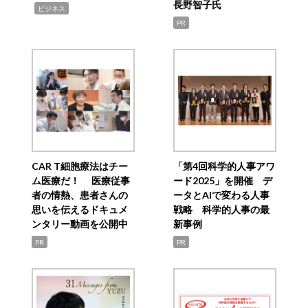
長野智子氏
,
ビジネス
PR
CAR T細胞療法はチー
「第4回科学的人事アワ
ム医療だ！ 医療従事
ード2025」を開催 デ
者の情熱、患者さんの
ータとAIで変わる人事
思いを伝えるドキュメ
戦略 科学的人事の最
ンタリー動画を公開中
新事例
PR
PR