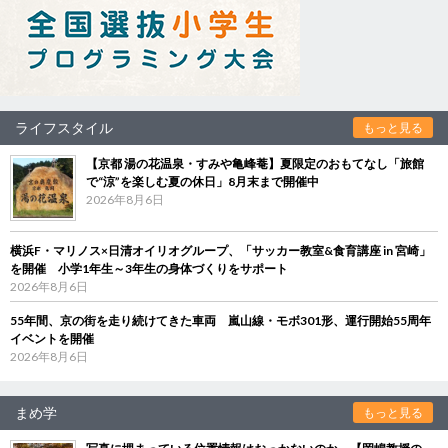
ライフスタイル
もっと見る
【京都 湯の花温泉・すみや亀峰菴】夏限定のおもてなし「旅館
で“涼”を楽しむ夏の休日」8月末まで開催中
2026年8月6日
横浜F・マリノス×日清オイリオグループ、「サッカー教室&食育講座 in 宮崎」
を開催 小学1年生～3年生の身体づくりをサポート
2026年8月6日
55年間、京の街を走り続けてきた車両 嵐山線・モボ301形、運行開始55周年
イベントを開催
2026年8月6日
まめ学
もっと見る