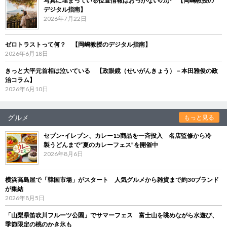
写真に埋まっている位置情報はおっかないのか 【岡嶋教授の
デジタル指南】
2026年7月22日
ゼロトラストって何？ 【岡嶋教授のデジタル指南】
2026年6月18日
きっと大平元首相は泣いている 【政眼鏡（せいがんきょう）－本田雅俊の政
治コラム】
2026年6月10日
グルメ
もっと見る
セブン‐イレブン、カレー15商品を一斉投入 名店監修から冷
製うどんまで“夏のカレーフェス”を開催中
2026年8月6日
横浜高島屋で「韓国市場」がスタート 人気グルメから雑貨まで約30ブランド
が集結
2026年8月5日
「山梨県笛吹川フルーツ公園」でサマーフェス 富士山を眺めながら水遊び、
季節限定の桃のかき氷も