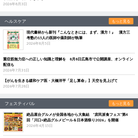
2026年8月3日
ヘルスケア
もっと見る
現代書林から新刊『こんなときには、まず、漢方！』 漢方三
考塾の15人の医師や薬剤師が執筆
2026年8月5日
重症筋無力症への正しい知識と理解を 8月8日広島市で公開講座、オンライン
配信も
2026年7月31日
【がんを生きる緩和ケア医・大橋洋平「足し算命」】天空を見上げて
2026年7月28日
フェスティバル
もっと見る
絶品屋台グルメが全国各地から大集結 “庶民派食フェス”第4
回「川口×絶品グルメビール＆日本酒祭り2026」を開催
2026年4月15日