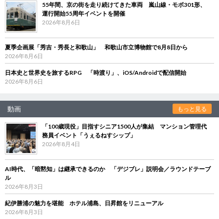
55年間、京の街を走り続けてきた車両 嵐山線・モボ301形、
運行開始55周年イベントを開催
2026年8月6日
夏季企画展「秀吉・秀長と和歌山」 和歌山市立博物館で8月8日から
2026年8月6日
日本史と世界史を旅するRPG 「時渡り」、iOS/Androidで配信開始
2026年8月6日
動画
もっと見る
「100歳現役」目指すシニア1500人が集結 マンション管理代
務員イベント「うぇるねすシップ」
2026年8月4日
AI時代、「暗黙知」は継承できるのか 「デジブレ」説明会／ラウンドテーブ
ル
2026年8月3日
紀伊勝浦の魅力を堪能 ホテル浦島、日昇館をリニューアル
2026年8月3日