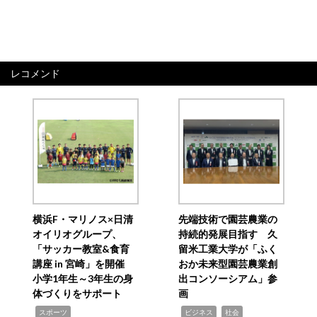
レコメンド
横浜F・マリノス×日清
先端技術で園芸農業の
オイリオグループ、
持続的発展目指す 久
「サッカー教室&食育
留米工業大学が「ふく
講座 in 宮崎」を開催
おか未来型園芸農業創
小学1年生～3年生の身
出コンソーシアム」参
体づくりをサポート
画
,
,
,
スポーツ
ビジネス
社会