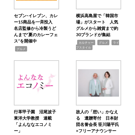
セブン‐イレブン、カレ
横浜高島屋で「韓国市
ー15商品を一斉投入
場」がスタート 人気
名店監修から冷製うど
グルメから雑貨まで約
んまで“夏のカレーフェ
30ブランドが集結
ス”を開催中
,
,
,
カルチャー
グルメ
ライ
フスタイル
,
グルメ
行革甲子園 沼尾波子
故人の「想い」かなえ
東洋大学教授 連載
る 遺贈寄付 日本財
「よんななエコノミ
団名誉会長 笹川陽平氏
ー」
×フリーアナウンサー