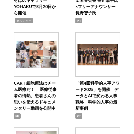
そばのギャラリー
団名誉会長 笹川陽平氏
YOHAKUで8月20日か
×フリーアナウンサー
ら開催
長野智子氏
,
カルチャー
PR
CAR T細胞療法はチー
「第4回科学的人事アワ
ム医療だ！ 医療従事
ード2025」を開催 デ
者の情熱、患者さんの
ータとAIで変わる人事
思いを伝えるドキュメ
戦略 科学的人事の最
ンタリー動画を公開中
新事例
PR
PR