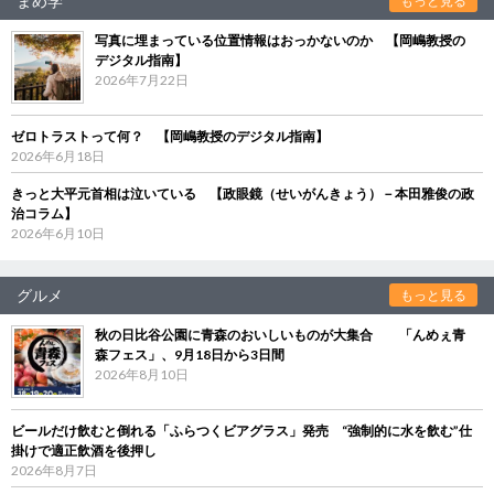
まめ学
もっと見る
写真に埋まっている位置情報はおっかないのか 【岡嶋教授の
デジタル指南】
2026年7月22日
ゼロトラストって何？ 【岡嶋教授のデジタル指南】
2026年6月18日
きっと大平元首相は泣いている 【政眼鏡（せいがんきょう）－本田雅俊の政
治コラム】
2026年6月10日
グルメ
もっと見る
秋の日比谷公園に青森のおいしいものが大集合 「んめぇ青
森フェス」、9月18日から3日間
2026年8月10日
ビールだけ飲むと倒れる「ふらつくビアグラス」発売 “強制的に水を飲む”仕
掛けで適正飲酒を後押し
2026年8月7日