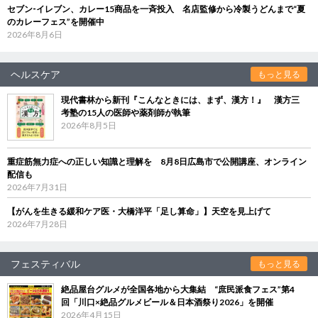
セブン‐イレブン、カレー15商品を一斉投入 名店監修から冷製うどんまで“夏
のカレーフェス”を開催中
2026年8月6日
ヘルスケア
もっと見る
現代書林から新刊『こんなときには、まず、漢方！』 漢方三
考塾の15人の医師や薬剤師が執筆
2026年8月5日
重症筋無力症への正しい知識と理解を 8月8日広島市で公開講座、オンライン
配信も
2026年7月31日
【がんを生きる緩和ケア医・大橋洋平「足し算命」】天空を見上げて
2026年7月28日
フェスティバル
もっと見る
絶品屋台グルメが全国各地から大集結 “庶民派食フェス”第4
回「川口×絶品グルメビール＆日本酒祭り2026」を開催
2026年4月15日