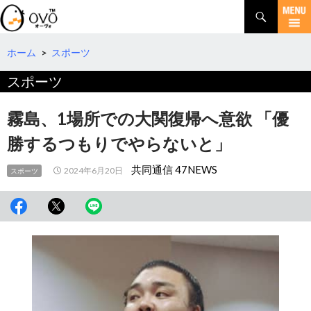
検
索
コ
ン
テ
ホーム
>
スポーツ
ン
スポーツ
ツ
へ
移
霧島、1場所での大関復帰へ意欲 「優
動
勝するつもりでやらないと」
共同通信 47NEWS
2024年6月20日
スポーツ