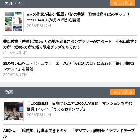
カルチャー
もっと見る
6人の作家が描く“風景と猫”の共演 歌舞伎座そばのギャラリ
ーYOHAKUで8月20日から開催
2026年8月9日
豊臣秀吉・秀長兄弟ゆかりの地を巡るスタンプラリーがスタート 和歌山市内5
カ所・近畿6カ所を巡り限定グッズをもらおう
2026年8月8日
旅の思い出を五・七・五で！ エースが「かばんの日」に合わせ「旅行川柳コ
ンテスト」を開催
2026年8月7日
動画
もっと見る
「100歳現役」目指すシニア1500人が集結 マンション管理代
務員イベント「うぇるねすシップ」
2026年8月4日
AI時代、「暗黙知」は継承できるのか 「デジブレ」説明会／ラウンドテーブ
ル