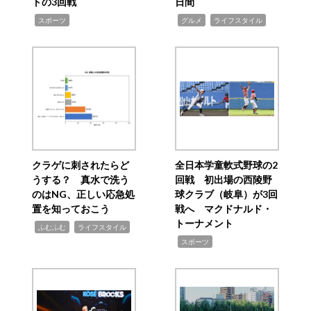
トの3回戦
日間
,
,
,
スポーツ
グルメ
ライフスタイル
クラゲに刺されたらど
全日本学童軟式野球の2
うする？ 真水で洗う
回戦 初出場の西陵野
のはNG、正しい応急処
球クラブ（岐阜）が3回
置を知っておこう
戦へ マクドナルド・
トーナメント
,
,
ふむふむ
ライフスタイル
,
スポーツ