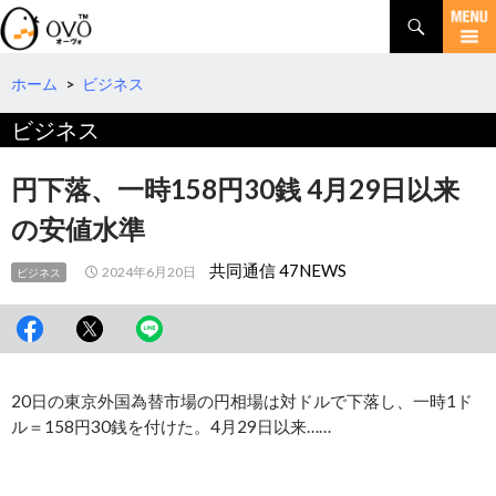
検
索
コ
ン
テ
ホーム
>
ビジネス
ン
ビジネス
ツ
へ
移
円下落、一時158円30銭 4月29日以来
動
の安値水準
共同通信 47NEWS
2024年6月20日
ビジネス
20日の東京外国為替市場の円相場は対ドルで下落し、一時1ド
ル＝158円30銭を付けた。4月29日以来……