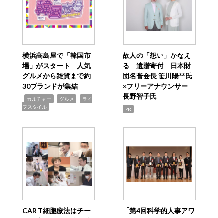
横浜高島屋で「韓国市
故人の「想い」かなえ
場」がスタート 人気
る 遺贈寄付 日本財
グルメから雑貨まで約
団名誉会長 笹川陽平氏
30ブランドが集結
×フリーアナウンサー
長野智子氏
,
,
,
カルチャー
グルメ
ライ
フスタイル
PR
CAR T細胞療法はチー
「第4回科学的人事アワ