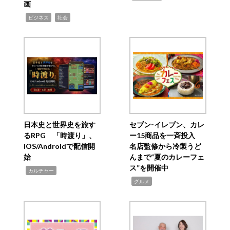
画
,
,
ビジネス
社会
日本史と世界史を旅す
セブン‐イレブン、カレ
るRPG 「時渡り」、
ー15商品を一斉投入
iOS/Androidで配信開
名店監修から冷製うど
始
んまで“夏のカレーフェ
ス”を開催中
,
カルチャー
,
グルメ