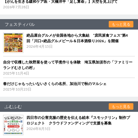
【がんを生きる緩和ケア医・大橋洋平「足し算命」】天空を見上げて
2026年7月28日
フェスティバル
もっと見る
絶品屋台グルメが全国各地から大集結 “庶民派食フェス”第4
回「川口×絶品グルメビール＆日本酒祭り2026」を開催
2026年4月15日
自分で収穫した秋野菜を使って芋煮作りを体験 埼玉県加須市の「ファミリー
ランドむさしの村」
2025年11月4日
春だけじゃもったいないさくらの名所、加治川で秋のマルシェ
2025年10月23日
ふむふむ
もっと見る
四日市の公害克服の歴史を伝える絵本『スモックリン』制作プ
ロジェクト クラウドファンディングで支援を募集
2026年8月5日