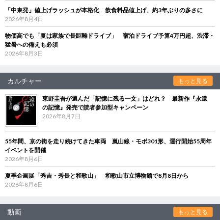
「中東発」値上げラッシュが本格化 飲食料品値上げ、約3年ぶりの多さに
2026年8月4日
物価高でも「夏は家族で長距離ドライブ」 宿泊ドライブ予算4万円超、渋滞・
猛暑への備えも必須
2026年8月3日
カルチャー
もっと見る
東野圭吾が選んだ「記憶に残る一文」はどれ？ 最新作『永遠
の記憶』発売で読者参加型キャンペーン
2026年8月7日
55年間、京の街を走り続けてきた車両 嵐山線・モボ301形、運行開始55周年
イベントを開催
2026年8月6日
夏季企画展「秀吉・秀長と和歌山」 和歌山市立博物館で8月8日から
2026年8月6日
動画
もっと見る