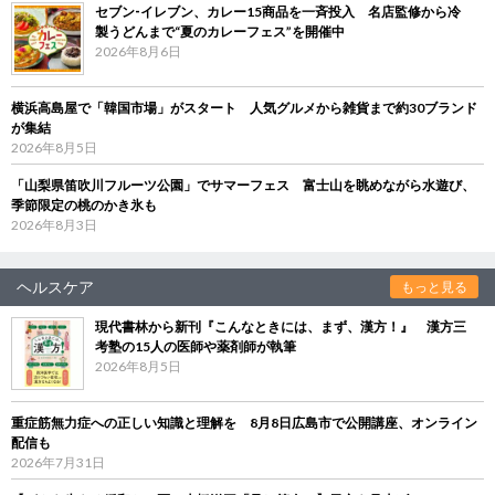
セブン‐イレブン、カレー15商品を一斉投入 名店監修から冷
製うどんまで“夏のカレーフェス”を開催中
2026年8月6日
横浜高島屋で「韓国市場」がスタート 人気グルメから雑貨まで約30ブランド
が集結
2026年8月5日
「山梨県笛吹川フルーツ公園」でサマーフェス 富士山を眺めながら水遊び、
季節限定の桃のかき氷も
2026年8月3日
ヘルスケア
もっと見る
現代書林から新刊『こんなときには、まず、漢方！』 漢方三
考塾の15人の医師や薬剤師が執筆
2026年8月5日
重症筋無力症への正しい知識と理解を 8月8日広島市で公開講座、オンライン
配信も
2026年7月31日