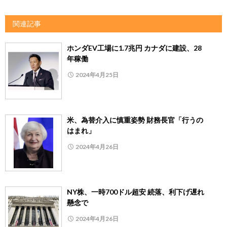
関連記事
ホンダEV工場に1.7兆円 カナダに建設、28
年稼働
2024年4月25日
米、為替介入に慎重姿勢 財務長官「行うの
はまれ」
2024年4月26日
NY株、一時700ドル超安 続落、利下げ遅れ
懸念で
2024年4月26日