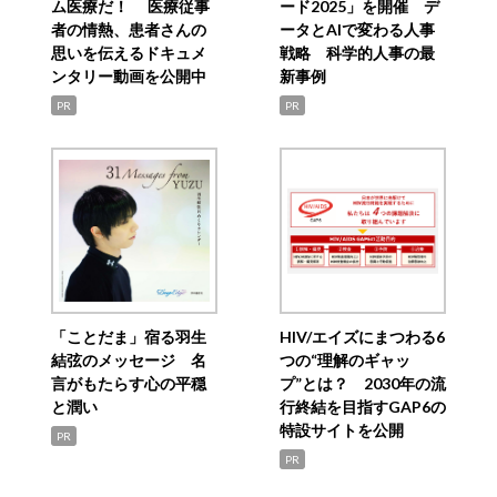
ム医療だ！ 医療従事
ード2025」を開催 デ
者の情熱、患者さんの
ータとAIで変わる人事
思いを伝えるドキュメ
戦略 科学的人事の最
ンタリー動画を公開中
新事例
PR
PR
「ことだま」宿る羽生
HIV/エイズにまつわる6
結弦のメッセージ 名
つの“理解のギャッ
言がもたらす心の平穏
プ”とは？ 2030年の流
と潤い
行終結を目指すGAP6の
特設サイトを公開
PR
PR