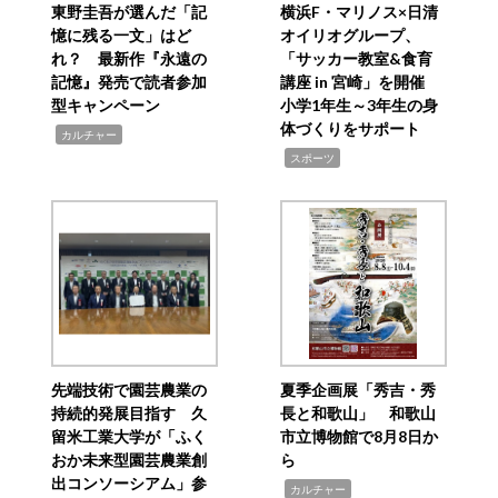
東野圭吾が選んだ「記
横浜F・マリノス×日清
憶に残る一文」はど
オイリオグループ、
れ？ 最新作『永遠の
「サッカー教室&食育
記憶』発売で読者参加
講座 in 宮崎」を開催
型キャンペーン
小学1年生～3年生の身
体づくりをサポート
,
カルチャー
,
スポーツ
先端技術で園芸農業の
夏季企画展「秀吉・秀
持続的発展目指す 久
長と和歌山」 和歌山
留米工業大学が「ふく
市立博物館で8月8日か
おか未来型園芸農業創
ら
出コンソーシアム」参
,
カルチャー