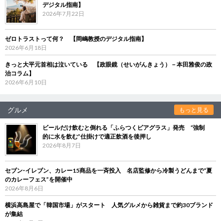
デジタル指南】
2026年7月22日
ゼロトラストって何？ 【岡嶋教授のデジタル指南】
2026年6月18日
きっと大平元首相は泣いている 【政眼鏡（せいがんきょう）－本田雅俊の政
治コラム】
2026年6月10日
グルメ
もっと見る
ビールだけ飲むと倒れる「ふらつくビアグラス」発売 “強制
的に水を飲む”仕掛けで適正飲酒を後押し
2026年8月7日
セブン‐イレブン、カレー15商品を一斉投入 名店監修から冷製うどんまで“夏
のカレーフェス”を開催中
2026年8月6日
横浜高島屋で「韓国市場」がスタート 人気グルメから雑貨まで約30ブランド
が集結