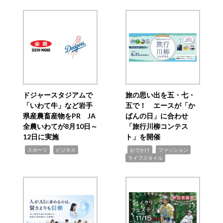
ドジャースタジアムで
旅の思い出を五・七・
「いわて牛」など岩手
五で！ エースが「か
県産農畜産物をPR JA
ばんの日」に合わせ
全農いわてが8月10日～
「旅行川柳コンテス
12日に実施
ト」を開催
,
,
,
,
,
スポーツ
ビジネス
おでかけ
ファッション
ライフスタイル