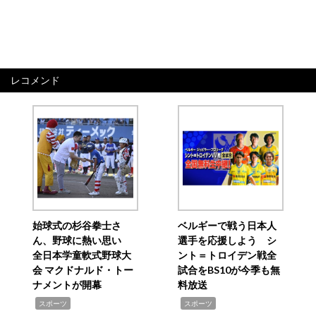
レコメンド
始球式の杉谷拳士さ
ベルギーで戦う日本人
ん、野球に熱い思い
選手を応援しよう シ
全日本学童軟式野球大
ント＝トロイデン戦全
会 マクドナルド・トー
試合をBS10が今季も無
ナメントが開幕
料放送
,
,
スポーツ
スポーツ