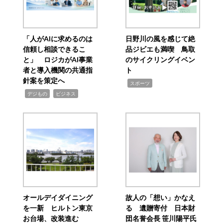
「人がAIに求めるのは
日野川の風を感じて絶
信頼し相談できるこ
品ジビエも満喫 鳥取
と」 ロジカがAI事業
のサイクリングイベン
者と導入機関の共通指
ト
針案を策定へ
,
スポーツ
,
,
デジもの
ビジネス
オールデイダイニング
故人の「想い」かなえ
を一新 ヒルトン東京
る 遺贈寄付 日本財
お台場、改装進む
団名誉会長 笹川陽平氏