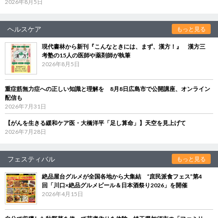
2026年8月5日
ヘルスケア
もっと見る
現代書林から新刊『こんなときには、まず、漢方！』 漢方三
考塾の15人の医師や薬剤師が執筆
2026年8月5日
重症筋無力症への正しい知識と理解を 8月8日広島市で公開講座、オンライン
配信も
2026年7月31日
【がんを生きる緩和ケア医・大橋洋平「足し算命」】天空を見上げて
2026年7月28日
フェスティバル
もっと見る
絶品屋台グルメが全国各地から大集結 “庶民派食フェス”第4
回「川口×絶品グルメビール＆日本酒祭り2026」を開催
2026年4月15日