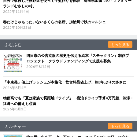
自分で収穫した秋野菜を使って芋煮作りを体験 埼玉県加須市の「ファミリー
ランドむさしの村」
2025年11月4日
春だけじゃもったいないさくらの名所、加治川で秋のマルシェ
2025年10月23日
ふむふむ
もっと見る
四日市の公害克服の歴史を伝える絵本『スモックリン』制作プ
ロジェクト クラウドファンディングで支援を募集
2026年8月5日
「中東発」値上げラッシュが本格化 飲食料品値上げ、約3年ぶりの多さに
2026年8月4日
物価高でも「夏は家族で長距離ドライブ」 宿泊ドライブ予算4万円超、渋滞・
猛暑への備えも必須
2026年8月3日
カルチャー
もっと見る