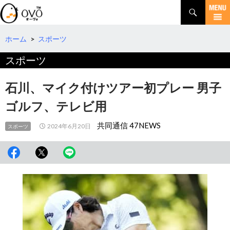
検
索
コ
ン
テ
ホーム
>
スポーツ
ン
スポーツ
ツ
へ
移
石川、マイク付けツアー初プレー 男子
動
ゴルフ、テレビ用
共同通信 47NEWS
2024年6月20日
スポーツ