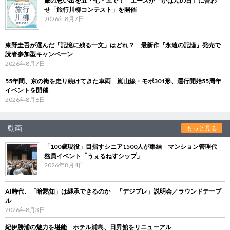
旅の思い出を五・七・五で！ エースが「かばんの日」に合わ
せ「旅行川柳コンテスト」を開催
2026年8月7日
東野圭吾が選んだ「記憶に残る一文」はどれ？ 最新作『永遠の記憶』発売で
読者参加型キャンペーン
2026年8月7日
55年間、京の街を走り続けてきた車両 嵐山線・モボ301形、運行開始55周年
イベントを開催
2026年8月6日
動画
もっと見る
「100歳現役」目指すシニア1500人が集結 マンション管理代
務員イベント「うぇるねすシップ」
2026年8月4日
AI時代、「暗黙知」は継承できるのか 「デジブレ」説明会／ラウンドテーブ
ル
2026年8月3日
紀伊勝浦の魅力を堪能 ホテル浦島、日昇館をリニューアル