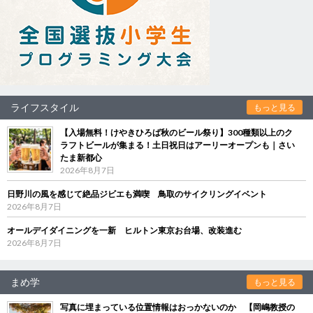
ライフスタイル
もっと見る
【入場無料！けやきひろば秋のビール祭り】300種類以上のク
ラフトビールが集まる！土日祝日はアーリーオープンも｜さい
たま新都心
2026年8月7日
日野川の風を感じて絶品ジビエも満喫 鳥取のサイクリングイベント
2026年8月7日
オールデイダイニングを一新 ヒルトン東京お台場、改装進む
2026年8月7日
まめ学
もっと見る
写真に埋まっている位置情報はおっかないのか 【岡嶋教授の