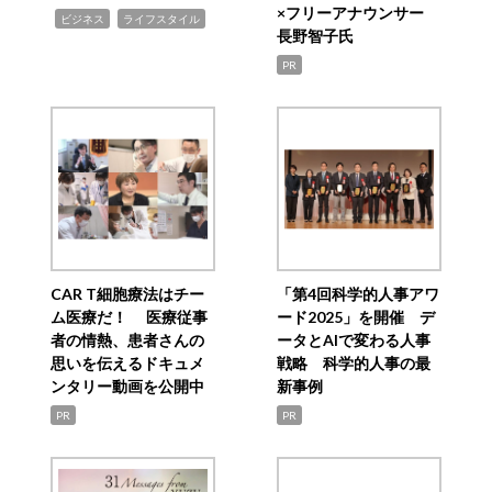
×フリーアナウンサー
,
,
ビジネス
ライフスタイル
長野智子氏
PR
CAR T細胞療法はチー
「第4回科学的人事アワ
ム医療だ！ 医療従事
ード2025」を開催 デ
者の情熱、患者さんの
ータとAIで変わる人事
思いを伝えるドキュメ
戦略 科学的人事の最
ンタリー動画を公開中
新事例
PR
PR