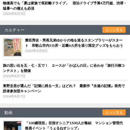
物価高でも「夏は家族で長距離ドライブ」 宿泊ドライブ予算4万円超、渋滞・
猛暑への備えも必須
2026年8月3日
カルチャー
もっと見る
豊臣秀吉・秀長兄弟ゆかりの地を巡るスタンプラリーがスター
ト 和歌山市内5カ所・近畿6カ所を巡り限定グッズをもらおう
2026年8月8日
旅の思い出を五・七・五で！ エースが「かばんの日」に合わせ「旅行川柳コ
ンテスト」を開催
2026年8月7日
東野圭吾が選んだ「記憶に残る一文」はどれ？ 最新作『永遠の記憶』発売で
読者参加型キャンペーン
2026年8月7日
動画
もっと見る
「100歳現役」目指すシニア1500人が集結 マンション管理代
務員イベント「うぇるねすシップ」