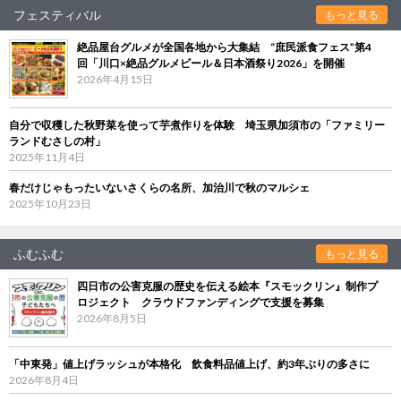
フェスティバル
もっと見る
絶品屋台グルメが全国各地から大集結 “庶民派食フェス”第4
回「川口×絶品グルメビール＆日本酒祭り2026」を開催
2026年4月15日
自分で収穫した秋野菜を使って芋煮作りを体験 埼玉県加須市の「ファミリー
ランドむさしの村」
2025年11月4日
春だけじゃもったいないさくらの名所、加治川で秋のマルシェ
2025年10月23日
ふむふむ
もっと見る
四日市の公害克服の歴史を伝える絵本『スモックリン』制作プ
ロジェクト クラウドファンディングで支援を募集
2026年8月5日
「中東発」値上げラッシュが本格化 飲食料品値上げ、約3年ぶりの多さに
2026年8月4日