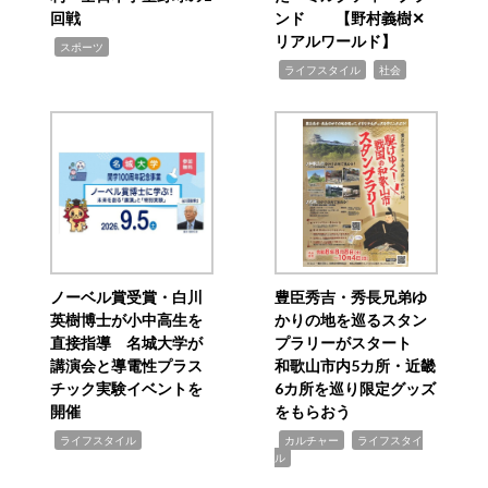
回戦
ンド 【野村義樹✕
リアルワールド】
,
スポーツ
,
,
ライフスタイル
社会
ノーベル賞受賞・白川
豊臣秀吉・秀長兄弟ゆ
英樹博士が小中高生を
かりの地を巡るスタン
直接指導 名城大学が
プラリーがスタート
講演会と導電性プラス
和歌山市内5カ所・近畿
チック実験イベントを
6カ所を巡り限定グッズ
開催
をもらおう
,
,
,
ライフスタイル
カルチャー
ライフスタイ
ル