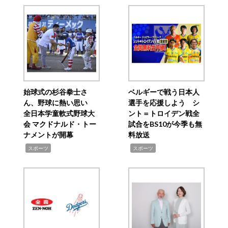
始球式の杉谷拳士さ
ベルギーで戦う日本人
ん、野球に熱い思い
選手を応援しよう シ
全日本学童軟式野球大
ント＝トロイデン戦全
会 マクドナルド・トー
試合をBS10が今季も無
ナメントが開幕
料放送
,
,
スポーツ
スポーツ