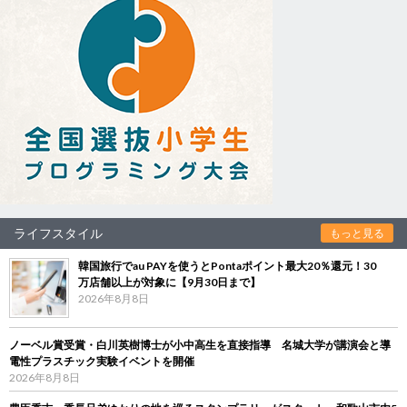
ライフスタイル
もっと見る
韓国旅行でau PAYを使うとPontaポイント最大20％還元！30
万店舗以上が対象に【9月30日まで】
2026年8月8日
ノーベル賞受賞・白川英樹博士が小中高生を直接指導 名城大学が講演会と導
電性プラスチック実験イベントを開催
2026年8月8日