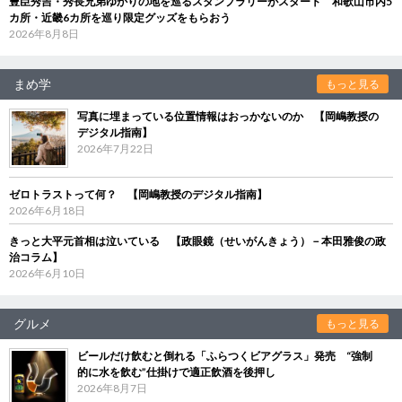
豊臣秀吉・秀長兄弟ゆかりの地を巡るスタンプラリーがスタート 和歌山市内5
カ所・近畿6カ所を巡り限定グッズをもらおう
2026年8月8日
まめ学
もっと見る
写真に埋まっている位置情報はおっかないのか 【岡嶋教授の
デジタル指南】
2026年7月22日
ゼロトラストって何？ 【岡嶋教授のデジタル指南】
2026年6月18日
きっと大平元首相は泣いている 【政眼鏡（せいがんきょう）－本田雅俊の政
治コラム】
2026年6月10日
グルメ
もっと見る
ビールだけ飲むと倒れる「ふらつくビアグラス」発売 “強制
的に水を飲む”仕掛けで適正飲酒を後押し
2026年8月7日