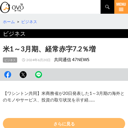
検
索
コ
ン
テ
ホーム
>
ビジネス
ン
ビジネス
ツ
へ
移
米1～3月期、経常赤字7.2％増
動
共同通信 47NEWS
2024年6月20日
ビジネス
【ワシントン共同】米商務省が20日発表した1～3月期の海外と
のモノやサービス、投資の取引状況を示す経……
さらに見る