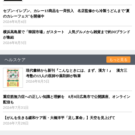
セブン‐イレブン、カレー15商品を一斉投入 名店監修から冷製うどんまで“夏
のカレーフェス”を開催中
2026年8月6日
横浜高島屋で「韓国市場」がスタート 人気グルメから雑貨まで約30ブランド
が集結
2026年8月5日
ヘルスケア
もっと見る
現代書林から新刊『こんなときには、まず、漢方！』 漢方三
考塾の15人の医師や薬剤師が執筆
2026年8月5日
重症筋無力症への正しい知識と理解を 8月8日広島市で公開講座、オンライン
配信も
2026年7月31日
【がんを生きる緩和ケア医・大橋洋平「足し算命」】天空を見上げて
2026年7月28日