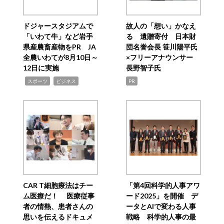
ドジャースタジアムで
故人の「想い」かなえ
「いわて牛」など岩手
る 遺贈寄付 日本財
県産農畜産物をPR JA
団名誉会長 笹川陽平氏
全農いわてが8月10日～
×フリーアナウンサー
12日に実施
長野智子氏
,
,
スポーツ
ビジネス
PR
CAR T細胞療法はチー
「第4回科学的人事アワ
ム医療だ！ 医療従事
ード2025」を開催 デ
者の情熱、患者さんの
ータとAIで変わる人事
思いを伝えるドキュメ
戦略 科学的人事の最