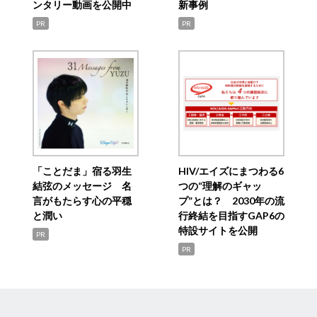
ンタリー動画を公開中
新事例
PR
PR
「ことだま」宿る羽生
HIV/エイズにまつわる6
結弦のメッセージ 名
つの“理解のギャッ
言がもたらす心の平穏
プ”とは？ 2030年の流
と潤い
行終結を目指すGAP6の
特設サイトを公開
PR
PR