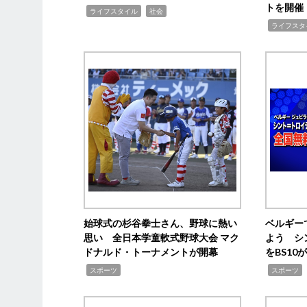
トを開催
,
,
ライフスタイル
社会
,
ライフスタ
始球式の杉谷拳士さん、野球に熱い
ベルギー
思い 全日本学童軟式野球大会 マク
よう シ
ドナルド・トーナメントが開幕
をBS1
,
,
スポーツ
スポーツ