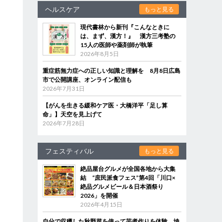
ヘルスケア
もっと見る
現代書林から新刊『こんなときに
は、まず、漢方！』 漢方三考塾の
15人の医師や薬剤師が執筆
2026年8月5日
重症筋無力症への正しい知識と理解を 8月8日広島
市で公開講座、オンライン配信も
2026年7月31日
【がんを生きる緩和ケア医・大橋洋平「足し算
命」】天空を見上げて
2026年7月28日
フェスティバル
もっと見る
絶品屋台グルメが全国各地から大集
結 “庶民派食フェス”第4回「川口×
絶品グルメビール＆日本酒祭り
2026」を開催
2026年4月15日
自分で収穫した秋野菜を使って芋煮作りを体験 埼