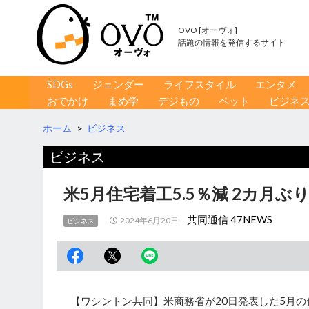
OVO [オーヴォ]
話題の情報を発信するサイト
コンテンツへ移動
検
SDGs
ジェンダー
ライフスタイル
エンタメ
索
おでかけ
まめ学
デジもの
ペット
ビジネ
ホーム
>
ビジネス
ビジネス
米5月住宅着工5.5％減 2カ月ぶ
共同通信 47NEWS
2024年6月20日
ビジネス
【ワシントン共同】米商務省が20日発表した5月