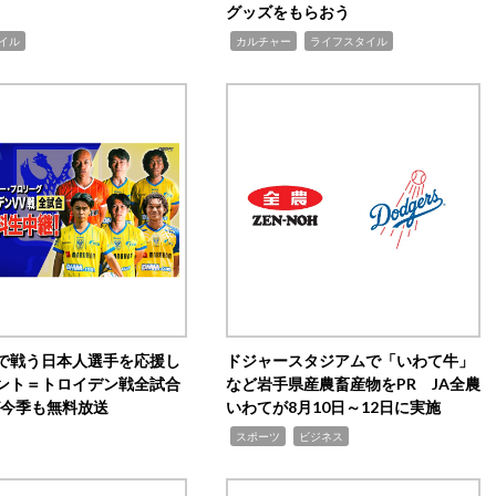
グッズをもらおう
,
,
イル
カルチャー
ライフスタイル
で戦う日本人選手を応援し
ドジャースタジアムで「いわて牛」
ント＝トロイデン戦全試合
など岩手県産農畜産物をPR JA全農
0が今季も無料放送
いわてが8月10日～12日に実施
,
,
スポーツ
ビジネス