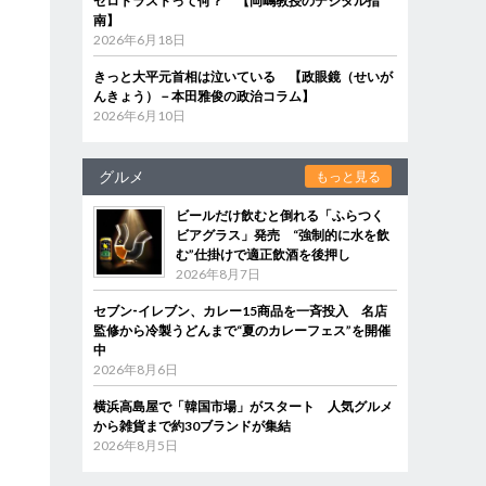
ゼロトラストって何？ 【岡嶋教授のデジタル指
南】
2026年6月18日
きっと大平元首相は泣いている 【政眼鏡（せいが
んきょう）－本田雅俊の政治コラム】
2026年6月10日
グルメ
もっと見る
ビールだけ飲むと倒れる「ふらつく
ビアグラス」発売 “強制的に水を飲
む”仕掛けで適正飲酒を後押し
2026年8月7日
セブン‐イレブン、カレー15商品を一斉投入 名店
監修から冷製うどんまで“夏のカレーフェス”を開催
中
2026年8月6日
横浜高島屋で「韓国市場」がスタート 人気グルメ
から雑貨まで約30ブランドが集結
2026年8月5日