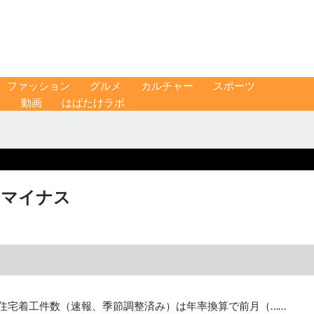
ファッション
グルメ
カルチャー
スポーツ
ス
動画
はばたけラボ
りマイナス
の住宅着工件数（速報、季節調整済み）は年率換算で前月（……