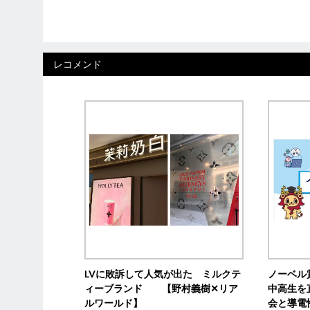
レコメンド
LVに敗訴して人気が出た ミルクテ
ノーベル
ィーブランド 【野村義樹✕リア
中高生を
ルワールド】
会と導電