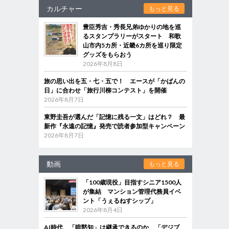
カルチャー
もっと見る
豊臣秀吉・秀長兄弟ゆかりの地を巡
るスタンプラリーがスタート 和歌
山市内5カ所・近畿6カ所を巡り限定
グッズをもらおう
2026年8月8日
旅の思い出を五・七・五で！ エースが「かばんの
日」に合わせ「旅行川柳コンテスト」を開催
2026年8月7日
東野圭吾が選んだ「記憶に残る一文」はどれ？ 最
新作『永遠の記憶』発売で読者参加型キャンペーン
2026年8月7日
動画
もっと見る
「100歳現役」目指すシニア1500人
が集結 マンション管理代務員イベ
ント「うぇるねすシップ」
2026年8月4日
AI時代、「暗黙知」は継承できるのか 「デジブ