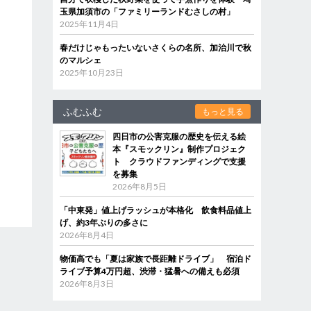
玉県加須市の「ファミリーランドむさしの村」
2025年11月4日
春だけじゃもったいないさくらの名所、加治川で秋
のマルシェ
2025年10月23日
ふむふむ
もっと見る
四日市の公害克服の歴史を伝える絵
本『スモックリン』制作プロジェク
ト クラウドファンディングで支援
を募集
2026年8月5日
「中東発」値上げラッシュが本格化 飲食料品値上
げ、約3年ぶりの多さに
2026年8月4日
物価高でも「夏は家族で長距離ドライブ」 宿泊ド
ライブ予算4万円超、渋滞・猛暑への備えも必須
2026年8月3日