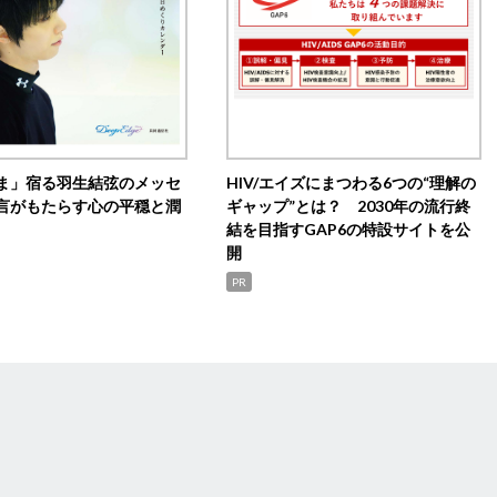
ま」宿る羽生結弦のメッセ
HIV/エイズにまつわる6つの“理解の
言がもたらす心の平穏と潤
ギャップ”とは？ 2030年の流行終
結を目指すGAP6の特設サイトを公
開
PR