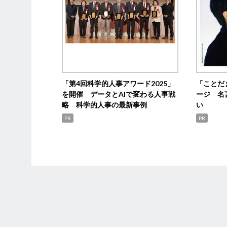
「第4回科学的人事アワード2025」
「ことだ
を開催 データとAIで変わる人事戦
ージ 名
略 科学的人事の最新事例
い
PR
PR