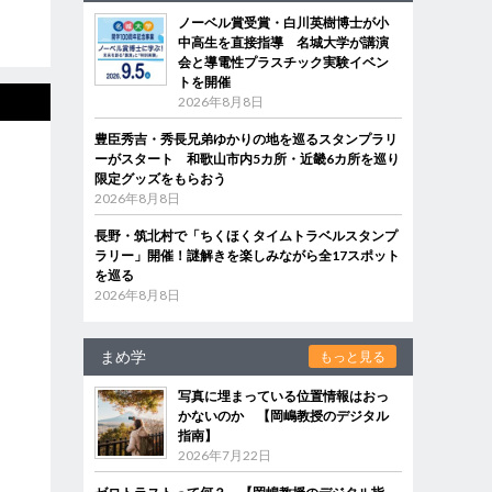
ノーベル賞受賞・白川英樹博士が小
中高生を直接指導 名城大学が講演
会と導電性プラスチック実験イベン
トを開催
2026年8月8日
豊臣秀吉・秀長兄弟ゆかりの地を巡るスタンプラリ
ーがスタート 和歌山市内5カ所・近畿6カ所を巡り
限定グッズをもらおう
2026年8月8日
長野・筑北村で「ちくほくタイムトラベルスタンプ
ラリー」開催！謎解きを楽しみながら全17スポット
を巡る
2026年8月8日
まめ学
もっと見る
写真に埋まっている位置情報はおっ
かないのか 【岡嶋教授のデジタル
指南】
2026年7月22日