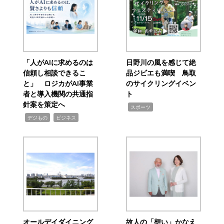
「人がAIに求めるのは
日野川の風を感じて絶
信頼し相談できるこ
品ジビエも満喫 鳥取
と」 ロジカがAI事業
のサイクリングイベン
者と導入機関の共通指
ト
針案を策定へ
,
スポーツ
,
,
デジもの
ビジネス
オールデイダイニング
故人の「想い」かなえ