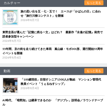
カルチャー
もっと見る
旅の思い出を五・七・五で！ エースが「かばんの日」に合わ
せ「旅行川柳コンテスト」を開催
2026年8月7日
東野圭吾が選んだ「記憶に残る一文」はどれ？ 最新作『永遠の記憶』発売で
読者参加型キャンペーン
2026年8月7日
55年間、京の街を走り続けてきた車両 嵐山線・モボ301形、運行開始55周年
イベントを開催
2026年8月6日
動画
もっと見る
「100歳現役」目指すシニア1500人が集結 マンション管理代
務員イベント「うぇるねすシップ」
2026年8月4日
AI時代、「暗黙知」は継承できるのか 「デジブレ」説明会／ラウンドテーブ
ル