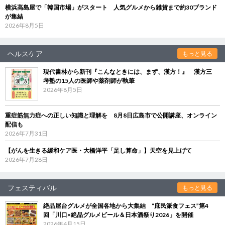
横浜高島屋で「韓国市場」がスタート 人気グルメから雑貨まで約30ブランド
が集結
2026年8月5日
ヘルスケア
もっと見る
現代書林から新刊『こんなときには、まず、漢方！』 漢方三
考塾の15人の医師や薬剤師が執筆
2026年8月5日
重症筋無力症への正しい知識と理解を 8月8日広島市で公開講座、オンライン
配信も
2026年7月31日
【がんを生きる緩和ケア医・大橋洋平「足し算命」】天空を見上げて
2026年7月28日
フェスティバル
もっと見る
絶品屋台グルメが全国各地から大集結 “庶民派食フェス”第4
回「川口×絶品グルメビール＆日本酒祭り2026」を開催
2026年4月15日