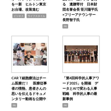
を一新 ヒルトン東京
る 遺贈寄付 日本財
お台場、改装進む
団名誉会長 笹川陽平氏
×フリーアナウンサー
,
,
ビジネス
ライフスタイル
長野智子氏
PR
CAR T細胞療法はチー
「第4回科学的人事アワ
ム医療だ！ 医療従事
ード2025」を開催 デ
者の情熱、患者さんの
ータとAIで変わる人事
思いを伝えるドキュメ
戦略 科学的人事の最
ンタリー動画を公開中
新事例
PR
PR