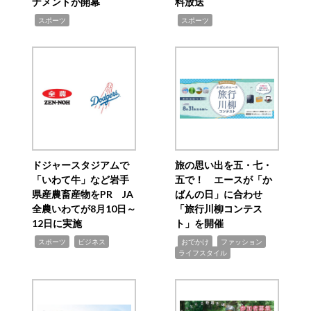
ナメントが開幕
料放送
,
,
スポーツ
スポーツ
ドジャースタジアムで
旅の思い出を五・七・
「いわて牛」など岩手
五で！ エースが「か
県産農畜産物をPR JA
ばんの日」に合わせ
全農いわてが8月10日～
「旅行川柳コンテス
12日に実施
ト」を開催
,
,
,
,
,
スポーツ
ビジネス
おでかけ
ファッション
ライフスタイル