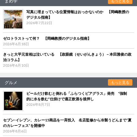
まめ学
もっと見る
写真に埋まっている位置情報はおっかないのか 【岡嶋教授の
デジタル指南】
2026年7月22日
ゼロトラストって何？ 【岡嶋教授のデジタル指南】
2026年6月18日
きっと大平元首相は泣いている 【政眼鏡（せいがんきょう）－本田雅俊の政
治コラム】
2026年6月10日
グルメ
もっと見る
ビールだけ飲むと倒れる「ふらつくビアグラス」発売 “強制
的に水を飲む”仕掛けで適正飲酒を後押し
2026年8月7日
セブン‐イレブン、カレー15商品を一斉投入 名店監修から冷製うどんまで“夏
のカレーフェス”を開催中
2026年8月6日