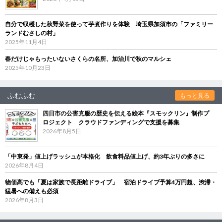
自分で収穫した秋野菜を使って芋煮作りを体験 埼玉県加須市の「ファミリー
ランドむさしの村」
2025年11月4日
春だけじゃもったいないさくらの名所、加治川で秋のマルシェ
2025年10月23日
ふむふむ
もっと見る
四日市の公害克服の歴史を伝える絵本『スモックリン』制作プ
ロジェクト クラウドファンディングで支援を募集
2026年8月5日
「中東発」値上げラッシュが本格化 飲食料品値上げ、約3年ぶりの多さに
2026年8月4日
物価高でも「夏は家族で長距離ドライブ」 宿泊ドライブ予算4万円超、渋滞・
猛暑への備えも必須
2026年8月3日