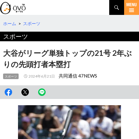
検
索
コ
ン
テ
ホーム
>
スポーツ
ン
スポーツ
ツ
へ
移
大谷がリーグ単独トップの21号 2年ぶ
動
りの先頭打者本塁打
共同通信 47NEWS
2024年6月21日
スポーツ