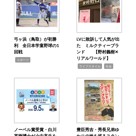
弓ヶ浜（鳥取）が初勝
LVに敗訴して人気が出
利 全日本学童野球の1
た ミルクティーブラ
回戦
ンド 【野村義樹✕
リアルワールド】
,
スポーツ
,
,
ライフスタイル
社会
ノーベル賞受賞・白川
豊臣秀吉・秀長兄弟ゆ
英樹博士が小中高生を
かりの地を巡るスタン