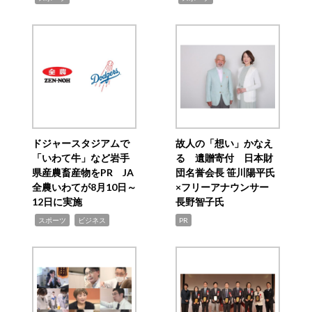
ドジャースタジアムで
故人の「想い」かなえ
「いわて牛」など岩手
る 遺贈寄付 日本財
県産農畜産物をPR JA
団名誉会長 笹川陽平氏
全農いわてが8月10日～
×フリーアナウンサー
12日に実施
長野智子氏
,
,
スポーツ
ビジネス
PR