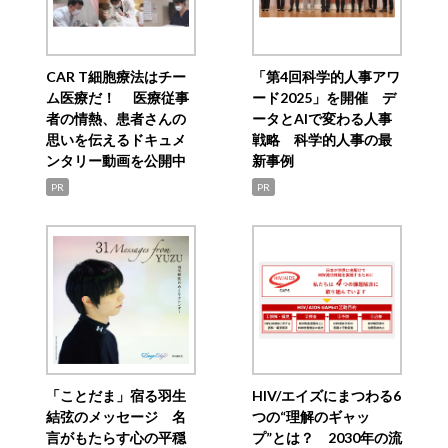
CAR T細胞療法はチー
「第4回科学的人事アワ
ム医療だ！ 医療従事
ード2025」を開催 デ
者の情熱、患者さんの
ータとAIで変わる人事
思いを伝えるドキュメ
戦略 科学的人事の最
ンタリー動画を公開中
新事例
PR
PR
「ことだま」宿る羽生
HIV/エイズにまつわる6
結弦のメッセージ 名
つの“理解のギャッ
言がもたらす心の平穏
プ”とは？ 2030年の流