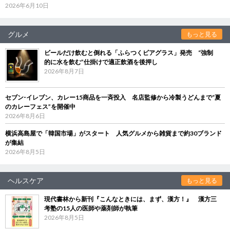
2026年6月10日
グルメ
もっと見る
ビールだけ飲むと倒れる「ふらつくビアグラス」発売 “強制
的に水を飲む”仕掛けで適正飲酒を後押し
2026年8月7日
セブン‐イレブン、カレー15商品を一斉投入 名店監修から冷製うどんまで“夏
のカレーフェス”を開催中
2026年8月6日
横浜高島屋で「韓国市場」がスタート 人気グルメから雑貨まで約30ブランド
が集結
2026年8月5日
ヘルスケア
もっと見る
現代書林から新刊『こんなときには、まず、漢方！』 漢方三
考塾の15人の医師や薬剤師が執筆
2026年8月5日