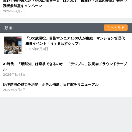
東野圭吾が選んだ「記憶に残る一文」はどれ？ 最新作『永遠の記憶』発売で
読者参加型キャンペーン
2026年8月7日
動画
もっと見る
「100歳現役」目指すシニア1500人が集結 マンション管理代
務員イベント「うぇるねすシップ」
2026年8月4日
AI時代、「暗黙知」は継承できるのか 「デジブレ」説明会／ラウンドテーブ
ル
2026年8月3日
紀伊勝浦の魅力を堪能 ホテル浦島、日昇館をリニューアル
2026年8月3日