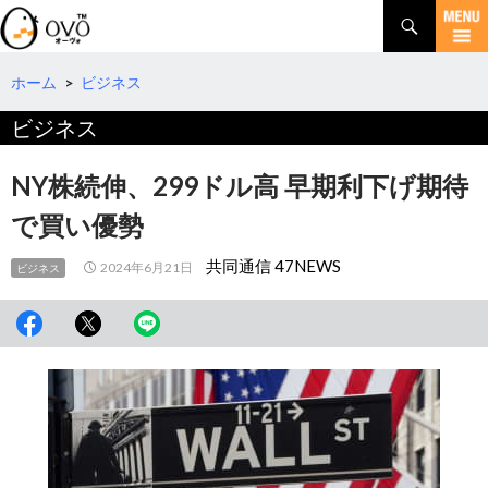
検
索
コ
ン
テ
ホーム
>
ビジネス
ン
ビジネス
ツ
へ
移
NY株続伸、299ドル高 早期利下げ期待
動
で買い優勢
共同通信 47NEWS
2024年6月21日
ビジネス