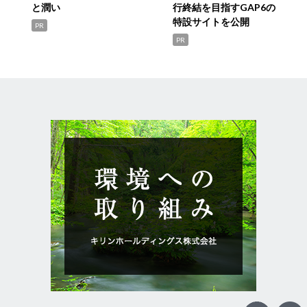
と潤い
行終結を目指すGAP6の
特設サイトを公開
PR
PR