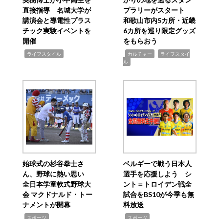
直接指導 名城大学が
プラリーがスタート
講演会と導電性プラス
和歌山市内5カ所・近畿
チック実験イベントを
6カ所を巡り限定グッズ
開催
をもらおう
,
,
,
ライフスタイル
カルチャー
ライフスタイ
ル
始球式の杉谷拳士さ
ベルギーで戦う日本人
ん、野球に熱い思い
選手を応援しよう シ
全日本学童軟式野球大
ント＝トロイデン戦全
会 マクドナルド・トー
試合をBS10が今季も無
ナメントが開幕
料放送
,
,
スポーツ
スポーツ