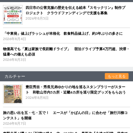
四日市の公害克服の歴史を伝える絵本『スモックリン』制作プ
ロジェクト クラウドファンディングで支援を募集
2026年8月5日
「中東発」値上げラッシュが本格化 飲食料品値上げ、約3年ぶりの多さに
2026年8月4日
物価高でも「夏は家族で長距離ドライブ」 宿泊ドライブ予算4万円超、渋滞・
猛暑への備えも必須
2026年8月3日
カルチャー
もっと見る
豊臣秀吉・秀長兄弟ゆかりの地を巡るスタンプラリーがスター
ト 和歌山市内5カ所・近畿6カ所を巡り限定グッズをもらおう
2026年8月8日
旅の思い出を五・七・五で！ エースが「かばんの日」に合わせ「旅行川柳コ
ンテスト」を開催
2026年8月7日