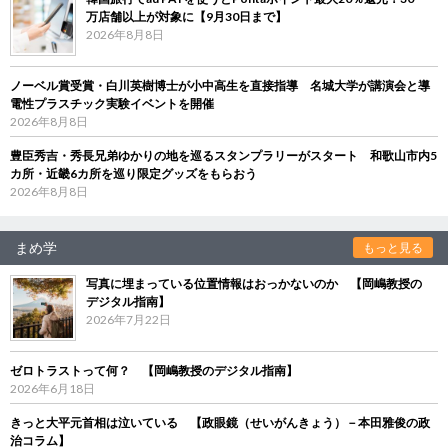
万店舗以上が対象に【9月30日まで】
2026年8月8日
ノーベル賞受賞・白川英樹博士が小中高生を直接指導 名城大学が講演会と導
電性プラスチック実験イベントを開催
2026年8月8日
豊臣秀吉・秀長兄弟ゆかりの地を巡るスタンプラリーがスタート 和歌山市内5
カ所・近畿6カ所を巡り限定グッズをもらおう
2026年8月8日
まめ学
もっと見る
写真に埋まっている位置情報はおっかないのか 【岡嶋教授の
デジタル指南】
2026年7月22日
ゼロトラストって何？ 【岡嶋教授のデジタル指南】
2026年6月18日
きっと大平元首相は泣いている 【政眼鏡（せいがんきょう）－本田雅俊の政
治コラム】