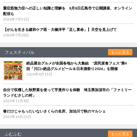
重症筋無力症への正しい知識と理解を 8月8日広島市で公開講座、オンライン
配信も
2026年7月31日
【がんを生きる緩和ケア医・大橋洋平「足し算命」】天空を見上げて
2026年7月28日
フェスティバル
もっと見る
絶品屋台グルメが全国各地から大集結 “庶民派食フェス”第4
回「川口×絶品グルメビール＆日本酒祭り2026」を開催
2026年4月15日
自分で収穫した秋野菜を使って芋煮作りを体験 埼玉県加須市の「ファミリー
ランドむさしの村」
2025年11月4日
春だけじゃもったいないさくらの名所、加治川で秋のマルシェ
2025年10月23日
ふむふむ
もっと見る