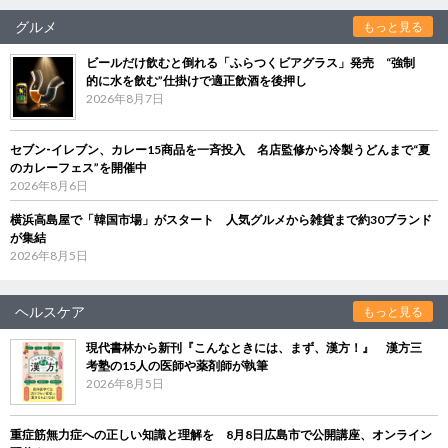
グルメ
もっと見る
ビールだけ飲むと倒れる「ふらつくビアグラス」発売 “強制
的に水を飲む”仕掛けで適正飲酒を後押し
2026年8月7日
セブン‐イレブン、カレー15商品を一斉投入 名店監修から冷製うどんまで“夏
のカレーフェス”を開催中
2026年8月6日
横浜高島屋で「韓国市場」がスタート 人気グルメから雑貨まで約30ブランド
が集結
2026年8月5日
ヘルスケア
もっと見る
現代書林から新刊『こんなときには、まず、漢方！』 漢方三
考塾の15人の医師や薬剤師が執筆
2026年8月5日
重症筋無力症への正しい知識と理解を 8月8日広島市で公開講座、オンライン