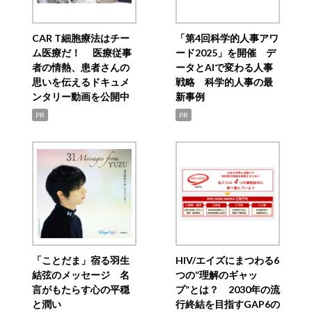
CAR T細胞療法はチー
「第4回科学的人事アワ
ム医療だ！ 医療従事
ード2025」を開催 デ
者の情熱、患者さんの
ータとAIで変わる人事
思いを伝えるドキュメ
戦略 科学的人事の最
ンタリー動画を公開中
新事例
PR
PR
「ことだま」宿る羽生
HIV/エイズにまつわる6
結弦のメッセージ 名
つの“理解のギャッ
言がもたらす心の平穏
プ”とは？ 2030年の流
と潤い
行終結を目指すGAP6の