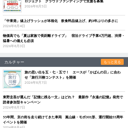
ロジェクト クラウドファンディングで支援を募集
2026年8月5日
「中東発」値上げラッシュが本格化 飲食料品値上げ、約3年ぶりの多さに
2026年8月4日
物価高でも「夏は家族で長距離ドライブ」 宿泊ドライブ予算4万円超、渋滞・
猛暑への備えも必須
2026年8月3日
カルチャー
もっと見る
旅の思い出を五・七・五で！ エースが「かばんの日」に合わ
せ「旅行川柳コンテスト」を開催
2026年8月7日
東野圭吾が選んだ「記憶に残る一文」はどれ？ 最新作『永遠の記憶』発売で
読者参加型キャンペーン
2026年8月7日
55年間、京の街を走り続けてきた車両 嵐山線・モボ301形、運行開始55周年
イベントを開催
2026年8月6日