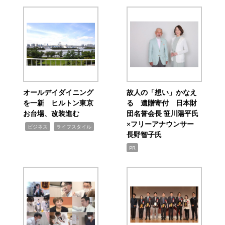
オールデイダイニング
故人の「想い」かなえ
を一新 ヒルトン東京
る 遺贈寄付 日本財
お台場、改装進む
団名誉会長 笹川陽平氏
×フリーアナウンサー
,
,
ビジネス
ライフスタイル
長野智子氏
PR