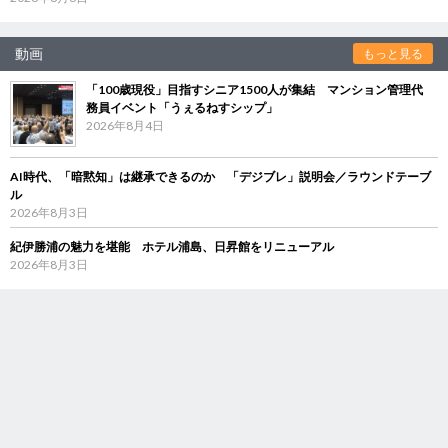
動画
もっと見る
「100歳現役」目指すシニア1500人が集結 マンション管理代
務員イベント「うぇるねすシップ」
2026年8月4日
AI時代、「暗黙知」は継承できるのか 「デジブレ」説明会／ラウンドテーブ
ル
2026年8月3日
紀伊勝浦の魅力を堪能 ホテル浦島、日昇館をリニューアル
2026年8月3日