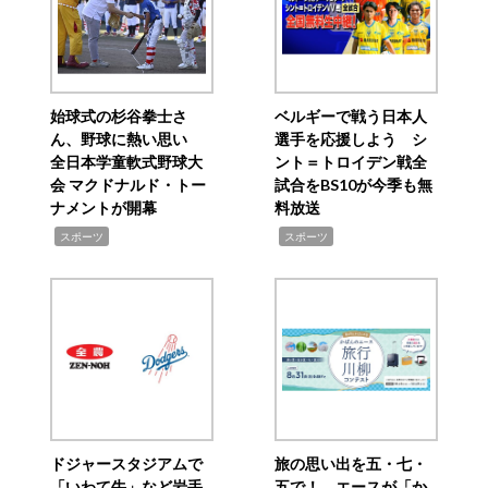
始球式の杉谷拳士さ
ベルギーで戦う日本人
ん、野球に熱い思い
選手を応援しよう シ
全日本学童軟式野球大
ント＝トロイデン戦全
会 マクドナルド・トー
試合をBS10が今季も無
ナメントが開幕
料放送
,
,
スポーツ
スポーツ
ドジャースタジアムで
旅の思い出を五・七・
「いわて牛」など岩手
五で！ エースが「か