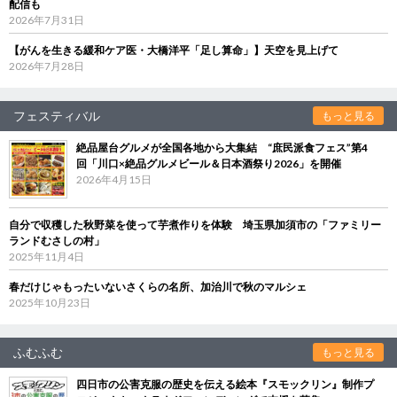
配信も
2026年7月31日
【がんを生きる緩和ケア医・大橋洋平「足し算命」】天空を見上げて
2026年7月28日
フェスティバル
もっと見る
絶品屋台グルメが全国各地から大集結 “庶民派食フェス”第4
回「川口×絶品グルメビール＆日本酒祭り2026」を開催
2026年4月15日
自分で収穫した秋野菜を使って芋煮作りを体験 埼玉県加須市の「ファミリー
ランドむさしの村」
2025年11月4日
春だけじゃもったいないさくらの名所、加治川で秋のマルシェ
2025年10月23日
ふむふむ
もっと見る
四日市の公害克服の歴史を伝える絵本『スモックリン』制作プ