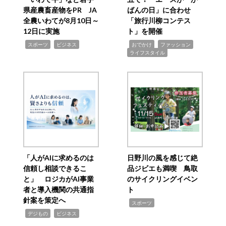
県産農畜産物をPR JA
ばんの日」に合わせ
全農いわてが8月10日～
「旅行川柳コンテス
12日に実施
ト」を開催
,
,
,
,
,
スポーツ
ビジネス
おでかけ
ファッション
ライフスタイル
「人がAIに求めるのは
日野川の風を感じて絶
信頼し相談できるこ
品ジビエも満喫 鳥取
と」 ロジカがAI事業
のサイクリングイベン
者と導入機関の共通指
ト
針案を策定へ
,
スポーツ
,
,
デジもの
ビジネス