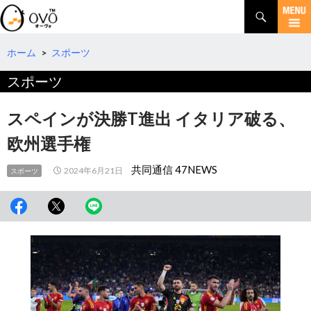
検
索
コ
ン
テ
ホーム
>
スポーツ
ン
スポーツ
ツ
へ
移
スペインが決勝T進出 イタリア破る、
動
欧州選手権
共同通信 47NEWS
2024年6月21日
スポーツ