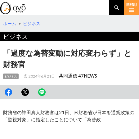
検
索
コ
ン
テ
ホーム
>
ビジネス
ン
ビジネス
ツ
へ
移
「過度な為替変動に対応変わらず」と
動
財務官
共同通信 47NEWS
2024年6月21日
ビジネス
財務省の神田真人財務官は21日、米財務省が日本を通貨政策の
「監視対象」に指定したことについて「為替政……