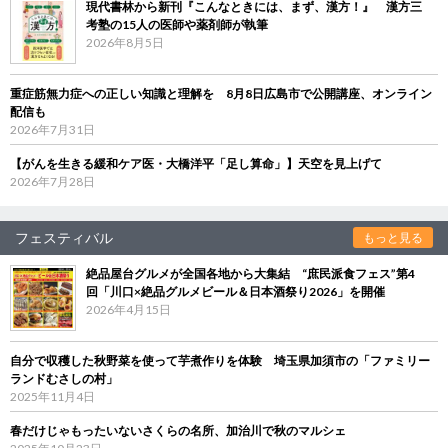
現代書林から新刊『こんなときには、まず、漢方！』 漢方三
考塾の15人の医師や薬剤師が執筆
2026年8月5日
重症筋無力症への正しい知識と理解を 8月8日広島市で公開講座、オンライン
配信も
2026年7月31日
【がんを生きる緩和ケア医・大橋洋平「足し算命」】天空を見上げて
2026年7月28日
フェスティバル
もっと見る
絶品屋台グルメが全国各地から大集結 “庶民派食フェス”第4
回「川口×絶品グルメビール＆日本酒祭り2026」を開催
2026年4月15日
自分で収穫した秋野菜を使って芋煮作りを体験 埼玉県加須市の「ファミリー
ランドむさしの村」
2025年11月4日
春だけじゃもったいないさくらの名所、加治川で秋のマルシェ