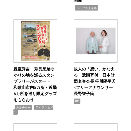
開催
,
ライフスタイル
豊臣秀吉・秀長兄弟ゆ
故人の「想い」かなえ
かりの地を巡るスタン
る 遺贈寄付 日本財
プラリーがスタート
団名誉会長 笹川陽平氏
和歌山市内5カ所・近畿
×フリーアナウンサー
6カ所を巡り限定グッズ
長野智子氏
をもらおう
PR
,
,
カルチャー
ライフスタイ
ル