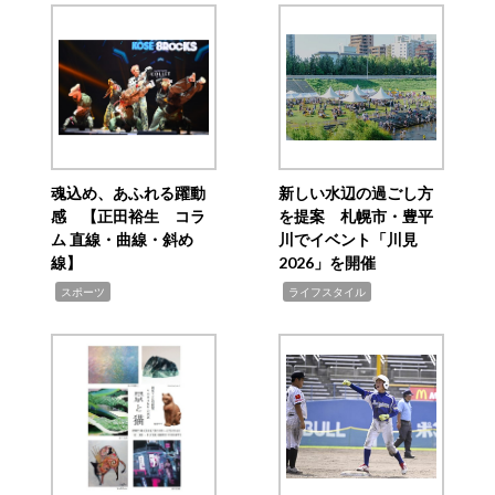
魂込め、あふれる躍動
新しい水辺の過ごし方
感 【正田裕生 コラ
を提案 札幌市・豊平
ム 直線・曲線・斜め
川でイベント「川見
線】
2026」を開催
,
,
スポーツ
ライフスタイル