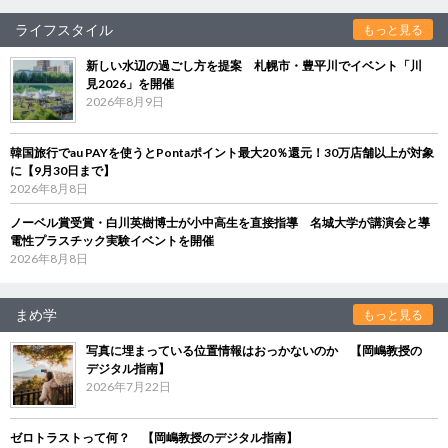
ライフスタイル
もっと見る
新しい水辺の過ごし方を提案 札幌市・豊平川でイベント「川
見2026」を開催
2026年8月9日
韓国旅行でau PAYを使うとPontaポイント最大20％還元！30万店舗以上が対象
に【9月30日まで】
2026年8月8日
ノーベル賞受賞・白川英樹博士が小中高生を直接指導 名城大学が講演会と導
電性プラスチック実験イベントを開催
2026年8月8日
まめ学
もっと見る
写真に埋まっている位置情報はおっかないのか 【岡嶋教授の
デジタル指南】
2026年7月22日
ゼロトラストって何？ 【岡嶋教授のデジタル指南】