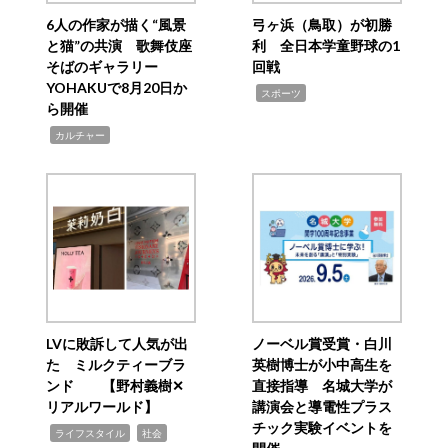
6人の作家が描く“風景
弓ヶ浜（鳥取）が初勝
と猫”の共演 歌舞伎座
利 全日本学童野球の1
そばのギャラリー
回戦
YOHAKUで8月20日か
,
スポーツ
ら開催
,
カルチャー
LVに敗訴して人気が出
ノーベル賞受賞・白川
た ミルクティーブラ
英樹博士が小中高生を
ンド 【野村義樹✕
直接指導 名城大学が
リアルワールド】
講演会と導電性プラス
チック実験イベントを
,
,
ライフスタイル
社会