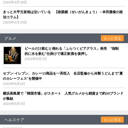
2026年6月18日
きっと大平元首相は泣いている 【政眼鏡（せいがんきょう）－本田雅俊の政
治コラム】
2026年6月10日
グルメ
もっと見る
ビールだけ飲むと倒れる「ふらつくビアグラス」発売 “強制
的に水を飲む”仕掛けで適正飲酒を後押し
2026年8月7日
セブン‐イレブン、カレー15商品を一斉投入 名店監修から冷製うどんまで“夏
のカレーフェス”を開催中
2026年8月6日
横浜高島屋で「韓国市場」がスタート 人気グルメから雑貨まで約30ブランド
が集結
2026年8月5日
ヘルスケア
もっと見る