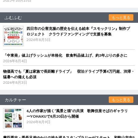
2025年10月23日
ふむふむ
もっと見る
四日市の公害克服の歴史を伝える絵本『スモックリン』制作プ
ロジェクト クラウドファンディングで支援を募集
2026年8月5日
「中東発」値上げラッシュが本格化 飲食料品値上げ、約3年ぶりの多さに
2026年8月4日
物価高でも「夏は家族で長距離ドライブ」 宿泊ドライブ予算4万円超、渋滞・
猛暑への備えも必須
2026年8月3日
カルチャー
もっと見る
6人の作家が描く“風景と猫”の共演 歌舞伎座そばのギャラリ
ーYOHAKUで8月20日から開催
2026年8月9日
豊臣秀吉・秀長兄弟ゆかりの地を巡るスタンプラリーがスタート 和歌山市内5