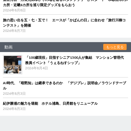
カ所・近畿6カ所を巡り限定グッズをもらおう
2026年8月8日
旅の思い出を五・七・五で！ エースが「かばんの日」に合わせ「旅行川柳コ
ンテスト」を開催
2026年8月7日
動画
もっと見る
「100歳現役」目指すシニア1500人が集結 マンション管理代
務員イベント「うぇるねすシップ」
2026年8月4日
AI時代、「暗黙知」は継承できるのか 「デジブレ」説明会／ラウンドテーブ
ル
2026年8月3日
紀伊勝浦の魅力を堪能 ホテル浦島、日昇館をリニューアル
2026年8月3日