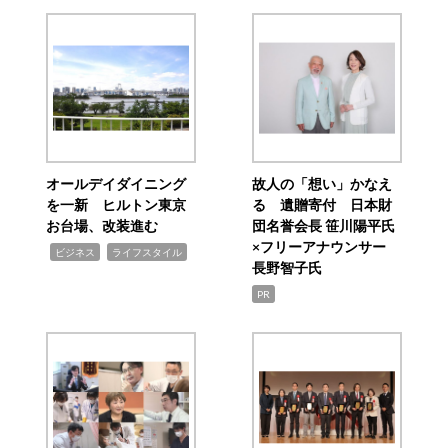
オールデイダイニング
故人の「想い」かなえ
を一新 ヒルトン東京
る 遺贈寄付 日本財
お台場、改装進む
団名誉会長 笹川陽平氏
×フリーアナウンサー
,
,
ビジネス
ライフスタイル
長野智子氏
PR