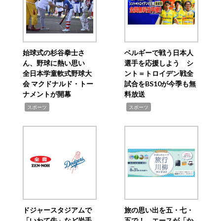
始球式の杉谷拳士さ
ベルギーで戦う日本人
ん、野球に熱い思い
選手を応援しよう シ
全日本学童軟式野球大
ント＝トロイデン戦全
会 マクドナルド・トー
試合をBS10が今季も無
ナメントが開幕
料放送
,
,
スポーツ
スポーツ
ドジャースタジアムで
旅の思い出を五・七・
「いわて牛」など岩手
五で！ エースが「か