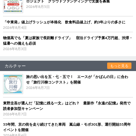
ロジェクト クラウドファンディングで支援を募集
2026年8月5日
「中東発」値上げラッシュが本格化 飲食料品値上げ、約3年ぶりの多さに
2026年8月4日
物価高でも「夏は家族で長距離ドライブ」 宿泊ドライブ予算4万円超、渋滞・
猛暑への備えも必須
2026年8月3日
カルチャー
もっと見る
旅の思い出を五・七・五で！ エースが「かばんの日」に合わ
せ「旅行川柳コンテスト」を開催
2026年8月7日
東野圭吾が選んだ「記憶に残る一文」はどれ？ 最新作『永遠の記憶』発売で
読者参加型キャンペーン
2026年8月7日
55年間、京の街を走り続けてきた車両 嵐山線・モボ301形、運行開始55周年
イベントを開催
2026年8月6日