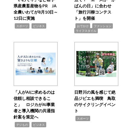
県産農畜産物をPR JA
ばんの日」に合わせ
全農いわてが8月10日～
「旅行川柳コンテス
12日に実施
ト」を開催
,
,
,
,
,
スポーツ
ビジネス
おでかけ
ファッション
ライフスタイル
「人がAIに求めるのは
日野川の風を感じて絶
信頼し相談できるこ
品ジビエも満喫 鳥取
と」 ロジカがAI事業
のサイクリングイベン
者と導入機関の共通指
ト
針案を策定へ
,
スポーツ
,
,
デジもの
ビジネス