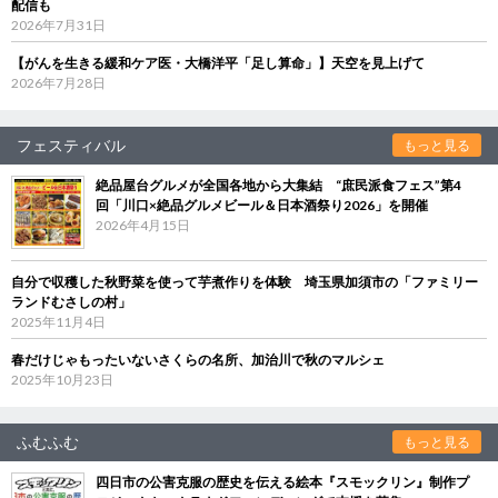
配信も
2026年7月31日
【がんを生きる緩和ケア医・大橋洋平「足し算命」】天空を見上げて
2026年7月28日
フェスティバル
もっと見る
絶品屋台グルメが全国各地から大集結 “庶民派食フェス”第4
回「川口×絶品グルメビール＆日本酒祭り2026」を開催
2026年4月15日
自分で収穫した秋野菜を使って芋煮作りを体験 埼玉県加須市の「ファミリー
ランドむさしの村」
2025年11月4日
春だけじゃもったいないさくらの名所、加治川で秋のマルシェ
2025年10月23日
ふむふむ
もっと見る
四日市の公害克服の歴史を伝える絵本『スモックリン』制作プ