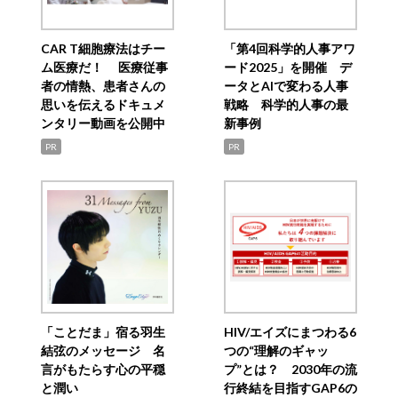
CAR T細胞療法はチー
「第4回科学的人事アワ
ム医療だ！ 医療従事
ード2025」を開催 デ
者の情熱、患者さんの
ータとAIで変わる人事
思いを伝えるドキュメ
戦略 科学的人事の最
ンタリー動画を公開中
新事例
PR
PR
「ことだま」宿る羽生
HIV/エイズにまつわる6
結弦のメッセージ 名
つの“理解のギャッ
言がもたらす心の平穏
プ”とは？ 2030年の流
と潤い
行終結を目指すGAP6の