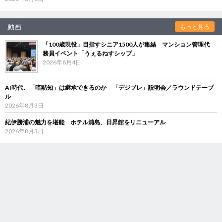
動画
もっと見る
「100歳現役」目指すシニア1500人が集結 マンション管理代
務員イベント「うぇるねすシップ」
2026年8月4日
AI時代、「暗黙知」は継承できるのか 「デジブレ」説明会／ラウンドテーブ
ル
2026年8月3日
紀伊勝浦の魅力を堪能 ホテル浦島、日昇館をリニューアル
2026年8月3日