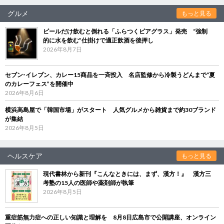
グルメ
もっと見る
ビールだけ飲むと倒れる「ふらつくビアグラス」発売 “強制
的に水を飲む”仕掛けで適正飲酒を後押し
2026年8月7日
セブン‐イレブン、カレー15商品を一斉投入 名店監修から冷製うどんまで“夏
のカレーフェス”を開催中
2026年8月6日
横浜高島屋で「韓国市場」がスタート 人気グルメから雑貨まで約30ブランド
が集結
2026年8月5日
ヘルスケア
もっと見る
現代書林から新刊『こんなときには、まず、漢方！』 漢方三
考塾の15人の医師や薬剤師が執筆
2026年8月5日
重症筋無力症への正しい知識と理解を 8月8日広島市で公開講座、オンライン