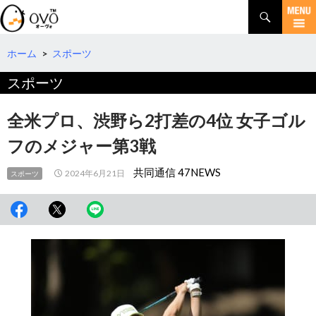
検
索
コ
ン
テ
ホーム
>
スポーツ
ン
スポーツ
ツ
へ
移
全米プロ、渋野ら2打差の4位 女子ゴル
動
フのメジャー第3戦
共同通信 47NEWS
2024年6月21日
スポーツ