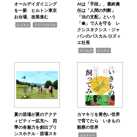
オールデイダイニング
AIは「手段」、最終責
を一新 ヒルトン東京
任は「人間の判断」
お台場、改装進む
「法の支配」という
「傘」で人を守る レ
,
,
ビジネス
ライフスタイル
クシスネクシス・ジャ
パンのパスカル ロズィ
エ社長
,
,
デジもの
ビジネス
夏の苗場が夏のアクテ
カマキリを黄色い世界
ィビティー拡充へ 四
で育てたら いきもの
季の各魅力を創出プリ
観察の世界
ンスホテル・苗場スキ
,
カルチャー