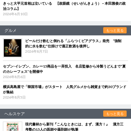
きっと大平元首相は泣いている 【政眼鏡（せいがんきょう）－本田雅俊の政
治コラム】
2026年6月10日
グルメ
もっと見る
ビールだけ飲むと倒れる「ふらつくビアグラス」発売 “強制
的に水を飲む”仕掛けで適正飲酒を後押し
2026年8月7日
セブン‐イレブン、カレー15商品を一斉投入 名店監修から冷製うどんまで“夏
のカレーフェス”を開催中
2026年8月6日
横浜高島屋で「韓国市場」がスタート 人気グルメから雑貨まで約30ブランド
が集結
2026年8月5日
ヘルスケア
もっと見る
現代書林から新刊『こんなときには、まず、漢方！』 漢方三
考塾の15人の医師や薬剤師が執筆