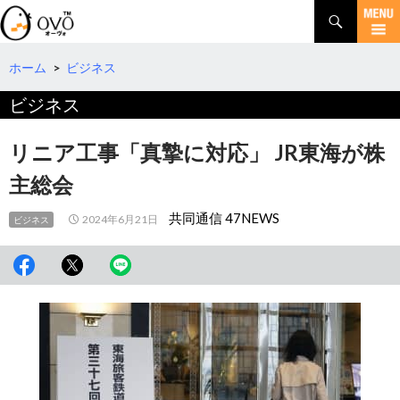
検
索
コ
ン
テ
ホーム
>
ビジネス
ン
ビジネス
ツ
へ
移
リニア工事「真摯に対応」 JR東海が株
動
主総会
共同通信 47NEWS
2024年6月21日
ビジネス