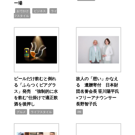
ー場
,
,
,
おでかけ
ビジネス
ライ
フスタイル
ビールだけ飲むと倒れ
故人の「想い」かなえ
る「ふらつくビアグラ
る 遺贈寄付 日本財
ス」発売 “強制的に水
団名誉会長 笹川陽平氏
を飲む”仕掛けで適正飲
×フリーアナウンサー
酒を後押し
長野智子氏
,
,
グルメ
ライフスタイル
PR