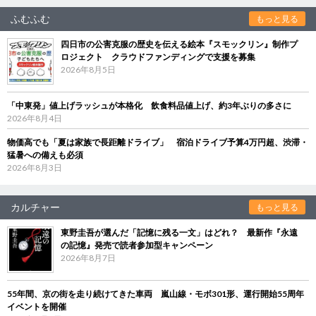
ふむふむ
もっと見る
四日市の公害克服の歴史を伝える絵本『スモックリン』制作プ
ロジェクト クラウドファンディングで支援を募集
2026年8月5日
「中東発」値上げラッシュが本格化 飲食料品値上げ、約3年ぶりの多さに
2026年8月4日
物価高でも「夏は家族で長距離ドライブ」 宿泊ドライブ予算4万円超、渋滞・
猛暑への備えも必須
2026年8月3日
カルチャー
もっと見る
東野圭吾が選んだ「記憶に残る一文」はどれ？ 最新作『永遠
の記憶』発売で読者参加型キャンペーン
2026年8月7日
55年間、京の街を走り続けてきた車両 嵐山線・モボ301形、運行開始55周年
イベントを開催