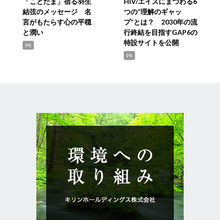
「ことだま」宿る羽生
HIV/エイズにまつわる6
結弦のメッセージ 名
つの“理解のギャッ
言がもたらす心の平穏
プ”とは？ 2030年の流
と潤い
行終結を目指すGAP6の
特設サイトを公開
PR
PR