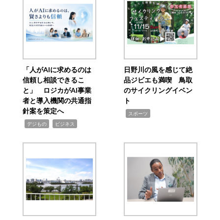
「人がAIに求めるのは
日野川の風を感じて絶
信頼し相談できるこ
品ジビエも満喫 鳥取
と」 ロジカがAI事業
のサイクリングイベン
者と導入機関の共通指
ト
針案を策定へ
,
スポーツ
,
,
デジもの
ビジネス