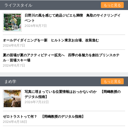
ライフスタイル
もっと見る
日野川の風を感じて絶品ジビエも満喫 鳥取のサイクリングイ
ベント
2026年8月7日
オールデイダイニングを一新 ヒルトン東京お台場、改装進む
2026年8月7日
夏の苗場が夏のアクティビティー拡充へ 四季の各魅力を創出プリンスホテ
ル・苗場スキー場
2026年8月7日
まめ学
もっと見る
写真に埋まっている位置情報はおっかないのか 【岡嶋教授の
デジタル指南】
2026年7月22日
ゼロトラストって何？ 【岡嶋教授のデジタル指南】
2026年6月18日