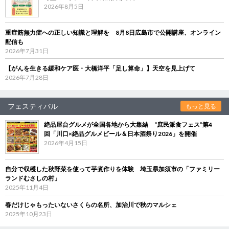
2026年8月5日
重症筋無力症への正しい知識と理解を 8月8日広島市で公開講座、オンライン
配信も
2026年7月31日
【がんを生きる緩和ケア医・大橋洋平「足し算命」】天空を見上げて
2026年7月28日
フェスティバル
もっと見る
絶品屋台グルメが全国各地から大集結 “庶民派食フェス”第4
回「川口×絶品グルメビール＆日本酒祭り2026」を開催
2026年4月15日
自分で収穫した秋野菜を使って芋煮作りを体験 埼玉県加須市の「ファミリー
ランドむさしの村」
2025年11月4日
春だけじゃもったいないさくらの名所、加治川で秋のマルシェ
2025年10月23日