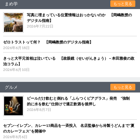
まめ学
もっと見る
写真に埋まっている位置情報はおっかないのか 【岡嶋教授の
デジタル指南】
2026年7月22日
ゼロトラストって何？ 【岡嶋教授のデジタル指南】
2026年6月18日
きっと大平元首相は泣いている 【政眼鏡（せいがんきょう）－本田雅俊の政
治コラム】
2026年6月10日
グルメ
もっと見る
ビールだけ飲むと倒れる「ふらつくビアグラス」発売 “強制
的に水を飲む”仕掛けで適正飲酒を後押し
2026年8月7日
セブン‐イレブン、カレー15商品を一斉投入 名店監修から冷製うどんまで“夏
のカレーフェス”を開催中
2026年8月6日