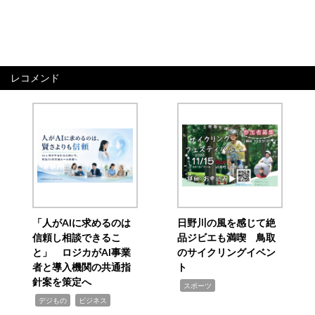
レコメンド
「人がAIに求めるのは
日野川の風を感じて絶
信頼し相談できるこ
品ジビエも満喫 鳥取
と」 ロジカがAI事業
のサイクリングイベン
者と導入機関の共通指
ト
針案を策定へ
,
スポーツ
,
,
デジもの
ビジネス