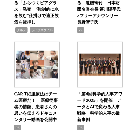
る「ふらつくビアグラ
る 遺贈寄付 日本財
ス」発売 “強制的に水
団名誉会長 笹川陽平氏
を飲む”仕掛けで適正飲
×フリーアナウンサー
酒を後押し
長野智子氏
,
,
グルメ
ライフスタイル
PR
CAR T細胞療法はチー
「第4回科学的人事アワ
ム医療だ！ 医療従事
ード2025」を開催 デ
者の情熱、患者さんの
ータとAIで変わる人事
思いを伝えるドキュメ
戦略 科学的人事の最
ンタリー動画を公開中
新事例
PR
PR