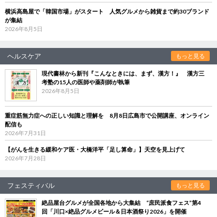
横浜高島屋で「韓国市場」がスタート 人気グルメから雑貨まで約30ブランド
が集結
2026年8月5日
ヘルスケア
もっと見る
現代書林から新刊『こんなときには、まず、漢方！』 漢方三
考塾の15人の医師や薬剤師が執筆
2026年8月5日
重症筋無力症への正しい知識と理解を 8月8日広島市で公開講座、オンライン
配信も
2026年7月31日
【がんを生きる緩和ケア医・大橋洋平「足し算命」】天空を見上げて
2026年7月28日
フェスティバル
もっと見る
絶品屋台グルメが全国各地から大集結 “庶民派食フェス”第4
回「川口×絶品グルメビール＆日本酒祭り2026」を開催