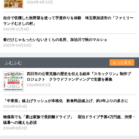
2026年4月15日
自分で収穫した秋野菜を使って芋煮作りを体験 埼玉県加須市の「ファミリー
ランドむさしの村」
2025年11月4日
春だけじゃもったいないさくらの名所、加治川で秋のマルシェ
2025年10月23日
ふむふむ
もっと見る
四日市の公害克服の歴史を伝える絵本『スモックリン』制作プ
ロジェクト クラウドファンディングで支援を募集
2026年8月5日
「中東発」値上げラッシュが本格化 飲食料品値上げ、約3年ぶりの多さに
2026年8月4日
物価高でも「夏は家族で長距離ドライブ」 宿泊ドライブ予算4万円超、渋滞・
猛暑への備えも必須
2026年8月3日