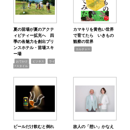
夏の苗場が夏のアクテ
カマキリを黄色い世界
ィビティー拡充へ 四
で育てたら いきもの
季の各魅力を創出プリ
観察の世界
ンスホテル・苗場スキ
,
カルチャー
ー場
,
,
,
おでかけ
ビジネス
ライ
フスタイル
ビールだけ飲むと倒れ
故人の「想い」かなえ