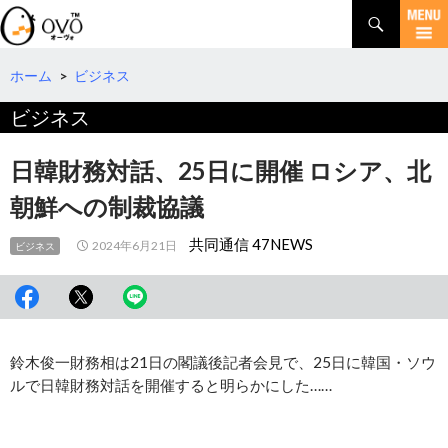
検
索
コ
ン
テ
ホーム
>
ビジネス
ン
ビジネス
ツ
へ
移
日韓財務対話、25日に開催 ロシア、北
動
朝鮮への制裁協議
共同通信 47NEWS
2024年6月21日
ビジネス
鈴木俊一財務相は21日の閣議後記者会見で、25日に韓国・ソウ
ルで日韓財務対話を開催すると明らかにした……