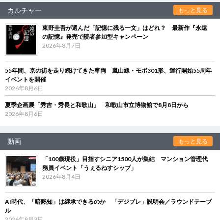
カルチャー
もっと見る
東野圭吾が選んだ「記憶に残る一文」はどれ？ 最新作『永遠
の記憶』発売で読者参加型キャンペーン
2026年8月7日
55年間、京の街を走り続けてきた車両 嵐山線・モボ301形、運行開始55周年
イベントを開催
2026年8月6日
夏季企画展「秀吉・秀長と和歌山」 和歌山市立博物館で8月8日から
2026年8月6日
動画
もっと見る
「100歳現役」目指すシニア1500人が集結 マンション管理代
務員イベント「うぇるねすシップ」
2026年8月4日
AI時代、「暗黙知」は継承できるのか 「デジブレ」説明会／ラウンドテーブ
ル
2026年8月3日