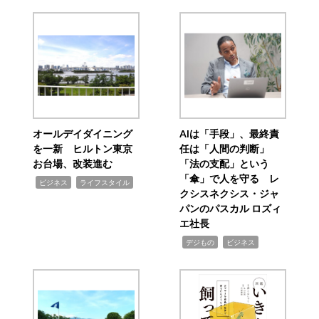
オールデイダイニング
AIは「手段」、最終責
を一新 ヒルトン東京
任は「人間の判断」
お台場、改装進む
「法の支配」という
「傘」で人を守る レ
,
,
ビジネス
ライフスタイル
クシスネクシス・ジャ
パンのパスカル ロズィ
エ社長
,
,
デジもの
ビジネス