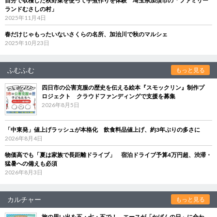
自分で収穫した秋野菜を使って芋煮作りを体験 埼玉県加須市の「ファミリー
ランドむさしの村」
2025年11月4日
春だけじゃもったいないさくらの名所、加治川で秋のマルシェ
2025年10月23日
ふむふむ
もっと見る
四日市の公害克服の歴史を伝える絵本『スモックリン』制作プ
ロジェクト クラウドファンディングで支援を募集
2026年8月5日
「中東発」値上げラッシュが本格化 飲食料品値上げ、約3年ぶりの多さに
2026年8月4日
物価高でも「夏は家族で長距離ドライブ」 宿泊ドライブ予算4万円超、渋滞・
猛暑への備えも必須
2026年8月3日
カルチャー
もっと見る
旅の思い出を五・七・五で！ エースが「かばんの日」に合わ