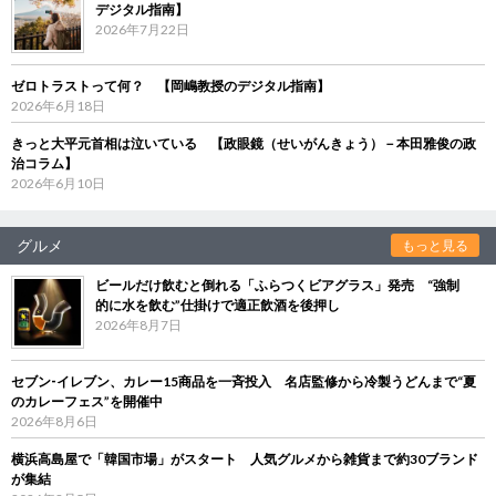
デジタル指南】
2026年7月22日
ゼロトラストって何？ 【岡嶋教授のデジタル指南】
2026年6月18日
きっと大平元首相は泣いている 【政眼鏡（せいがんきょう）－本田雅俊の政
治コラム】
2026年6月10日
グルメ
もっと見る
ビールだけ飲むと倒れる「ふらつくビアグラス」発売 “強制
的に水を飲む”仕掛けで適正飲酒を後押し
2026年8月7日
セブン‐イレブン、カレー15商品を一斉投入 名店監修から冷製うどんまで“夏
のカレーフェス”を開催中
2026年8月6日
横浜高島屋で「韓国市場」がスタート 人気グルメから雑貨まで約30ブランド
が集結