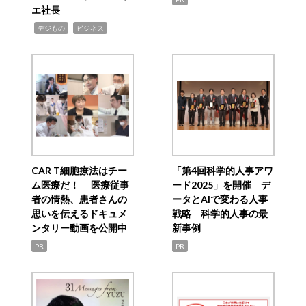
エ社長
,
,
デジもの
ビジネス
CAR T細胞療法はチー
「第4回科学的人事アワ
ム医療だ！ 医療従事
ード2025」を開催 デ
者の情熱、患者さんの
ータとAIで変わる人事
思いを伝えるドキュメ
戦略 科学的人事の最
ンタリー動画を公開中
新事例
PR
PR