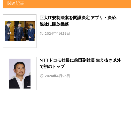
関連記事
巨大IT規制法案を閣議決定 アプリ・決済、
他社に開放義務
2024年4月26日
NTTドコモ社長に前田副社長 生え抜き以外
で初のトップ
2024年4月26日