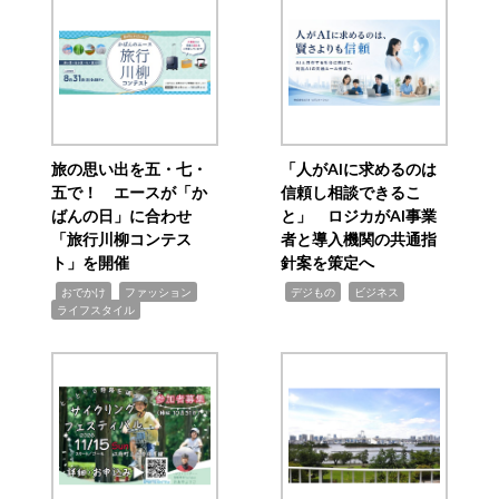
旅の思い出を五・七・
「人がAIに求めるのは
五で！ エースが「か
信頼し相談できるこ
ばんの日」に合わせ
と」 ロジカがAI事業
「旅行川柳コンテス
者と導入機関の共通指
ト」を開催
針案を策定へ
,
,
,
,
,
おでかけ
ファッション
デジもの
ビジネス
ライフスタイル