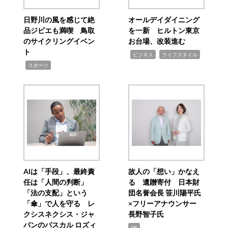
日野川の風を感じて絶
オールデイダイニング
品ジビエも満喫 鳥取
を一新 ヒルトン東京
のサイクリングイベン
お台場、改装進む
ト
,
,
ビジネス
ライフスタイル
,
スポーツ
AIは「手段」、最終責
故人の「想い」かなえ
任は「人間の判断」
る 遺贈寄付 日本財
「法の支配」という
団名誉会長 笹川陽平氏
「傘」で人を守る レ
×フリーアナウンサー
クシスネクシス・ジャ
長野智子氏
パンのパスカル ロズィ
PR