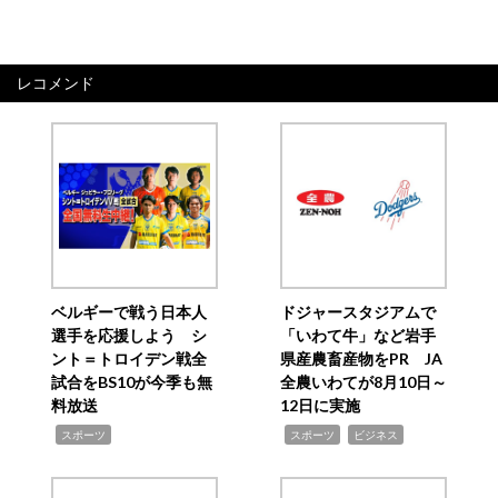
レコメンド
ベルギーで戦う日本人
ドジャースタジアムで
選手を応援しよう シ
「いわて牛」など岩手
ント＝トロイデン戦全
県産農畜産物をPR JA
試合をBS10が今季も無
全農いわてが8月10日～
料放送
12日に実施
,
,
,
スポーツ
スポーツ
ビジネス