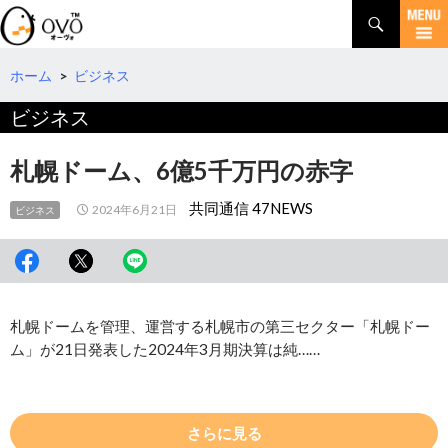
検
索
コ
ン
テ
ホーム
>
ビジネス
ン
ビジネス
ツ
へ
移
札幌ドーム、6億5千万円の赤字
動
共同通信 47NEWS
2024年6月21日
ビジネス
札幌ドームを管理、運営する札幌市の第三セクター「札幌ドー
ム」が21日発表した2024年3月期決算は純……
さらに見る