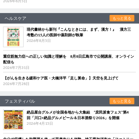
2026年8月5日
ヘルスケア
もっと見る
現代書林から新刊『こんなときには、まず、漢方！』 漢方三
考塾の15人の医師や薬剤師が執筆
2026年8月5日
重症筋無力症への正しい知識と理解を 8月8日広島市で公開講座、オンライン
配信も
2026年7月31日
【がんを生きる緩和ケア医・大橋洋平「足し算命」】天空を見上げて
2026年7月28日
フェスティバル
もっと見る
絶品屋台グルメが全国各地から大集結 “庶民派食フェス”第4
回「川口×絶品グルメビール＆日本酒祭り2026」を開催
2026年4月15日