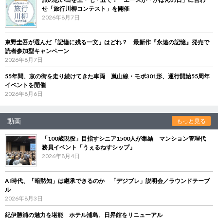
せ「旅行川柳コンテスト」を開催
2026年8月7日
東野圭吾が選んだ「記憶に残る一文」はどれ？ 最新作『永遠の記憶』発売で
読者参加型キャンペーン
2026年8月7日
55年間、京の街を走り続けてきた車両 嵐山線・モボ301形、運行開始55周年
イベントを開催
2026年8月6日
動画
もっと見る
「100歳現役」目指すシニア1500人が集結 マンション管理代
務員イベント「うぇるねすシップ」
2026年8月4日
AI時代、「暗黙知」は継承できるのか 「デジブレ」説明会／ラウンドテーブ
ル
2026年8月3日
紀伊勝浦の魅力を堪能 ホテル浦島、日昇館をリニューアル