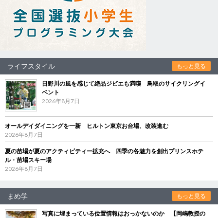
ライフスタイル
もっと見る
日野川の風を感じて絶品ジビエも満喫 鳥取のサイクリングイ
ベント
2026年8月7日
オールデイダイニングを一新 ヒルトン東京お台場、改装進む
2026年8月7日
夏の苗場が夏のアクティビティー拡充へ 四季の各魅力を創出プリンスホテ
ル・苗場スキー場
2026年8月7日
まめ学
もっと見る
写真に埋まっている位置情報はおっかないのか 【岡嶋教授の