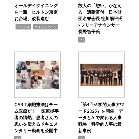
オールデイダイニング
故人の「想い」かなえ
を一新 ヒルトン東京
る 遺贈寄付 日本財
お台場、改装進む
団名誉会長 笹川陽平氏
×フリーアナウンサー
,
,
ビジネス
ライフスタイル
長野智子氏
PR
CAR T細胞療法はチー
「第4回科学的人事アワ
ム医療だ！ 医療従事
ード2025」を開催 デ
者の情熱、患者さんの
ータとAIで変わる人事
思いを伝えるドキュメ
戦略 科学的人事の最
ンタリー動画を公開中
新事例
PR
PR