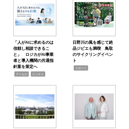
「人がAIに求めるのは
日野川の風を感じて絶
信頼し相談できるこ
品ジビエも満喫 鳥取
と」 ロジカがAI事業
のサイクリングイベン
者と導入機関の共通指
ト
針案を策定へ
,
スポーツ
,
,
デジもの
ビジネス