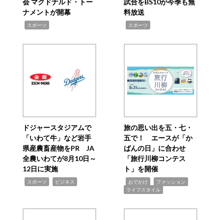
会 マクドナルド・トー
試合をBS10が今季も無
ナメントが開幕
料放送
,
,
スポーツ
スポーツ
ドジャースタジアムで
旅の思い出を五・七・
「いわて牛」など岩手
五で！ エースが「か
県産農畜産物をPR JA
ばんの日」に合わせ
全農いわてが8月10日～
「旅行川柳コンテス
12日に実施
ト」を開催
,
,
,
,
,
スポーツ
ビジネス
おでかけ
ファッション
ライフスタイル