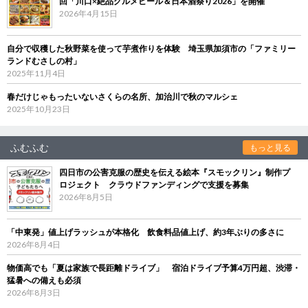
回「川口×絶品グルメビール＆日本酒祭り2026」を開催
2026年4月15日
自分で収穫した秋野菜を使って芋煮作りを体験 埼玉県加須市の「ファミリー
ランドむさしの村」
2025年11月4日
春だけじゃもったいないさくらの名所、加治川で秋のマルシェ
2025年10月23日
ふむふむ
もっと見る
四日市の公害克服の歴史を伝える絵本『スモックリン』制作プ
ロジェクト クラウドファンディングで支援を募集
2026年8月5日
「中東発」値上げラッシュが本格化 飲食料品値上げ、約3年ぶりの多さに
2026年8月4日
物価高でも「夏は家族で長距離ドライブ」 宿泊ドライブ予算4万円超、渋滞・
猛暑への備えも必須
2026年8月3日