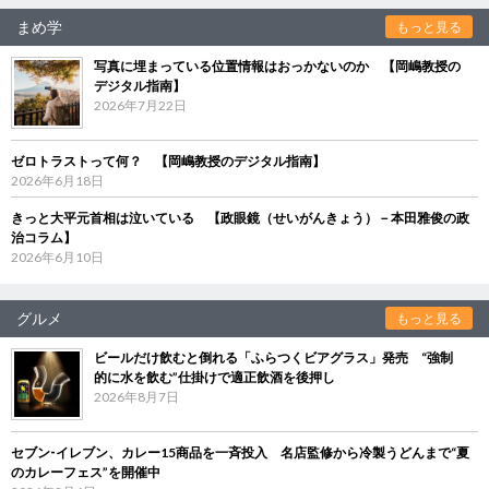
まめ学
もっと見る
写真に埋まっている位置情報はおっかないのか 【岡嶋教授の
デジタル指南】
2026年7月22日
ゼロトラストって何？ 【岡嶋教授のデジタル指南】
2026年6月18日
きっと大平元首相は泣いている 【政眼鏡（せいがんきょう）－本田雅俊の政
治コラム】
2026年6月10日
グルメ
もっと見る
ビールだけ飲むと倒れる「ふらつくビアグラス」発売 “強制
的に水を飲む”仕掛けで適正飲酒を後押し
2026年8月7日
セブン‐イレブン、カレー15商品を一斉投入 名店監修から冷製うどんまで“夏
のカレーフェス”を開催中