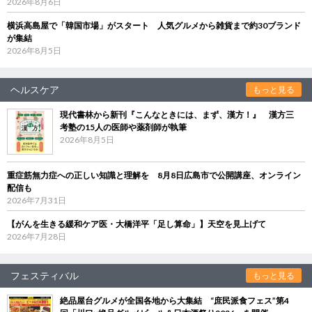
2026年8月6日
横浜高島屋で「韓国市場」がスタート 人気グルメから雑貨まで約30ブランド
が集結
2026年8月5日
ヘルスケア
もっと見る
現代書林から新刊『こんなときには、まず、漢方！』 漢方三
考塾の15人の医師や薬剤師が執筆
2026年8月5日
重症筋無力症への正しい知識と理解を 8月8日広島市で公開講座、オンライン
配信も
2026年7月31日
【がんを生きる緩和ケア医・大橋洋平「足し算命」】天空を見上げて
2026年7月28日
フェスティバル
もっと見る
絶品屋台グルメが全国各地から大集結 “庶民派食フェス”第4