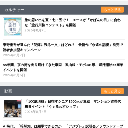
カルチャー
もっと見る
旅の思い出を五・七・五で！ エースが「かばんの日」に合わ
せ「旅行川柳コンテスト」を開催
2026年8月7日
東野圭吾が選んだ「記憶に残る一文」はどれ？ 最新作『永遠の記憶』発売で
読者参加型キャンペーン
2026年8月7日
55年間、京の街を走り続けてきた車両 嵐山線・モボ301形、運行開始55周年
イベントを開催
2026年8月6日
動画
もっと見る
「100歳現役」目指すシニア1500人が集結 マンション管理代
務員イベント「うぇるねすシップ」
2026年8月4日
AI時代、「暗黙知」は継承できるのか 「デジブレ」説明会／ラウンドテーブ