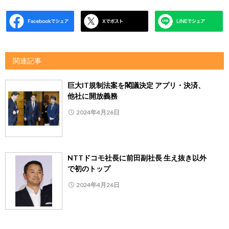
関連記事
巨大IT規制法案を閣議決定 アプリ・決済、
他社に開放義務
2024年4月26日
NTTドコモ社長に前田副社長 生え抜き以外
で初のトップ
2024年4月26日