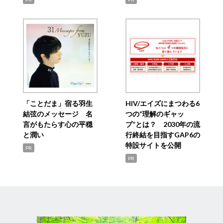
「ことだま」宿る羽生
HIV/エイズにまつわる6
結弦のメッセージ 名
つの“理解のギャッ
言がもたらす心の平穏
プ”とは？ 2030年の流
と潤い
行終結を目指すGAP6の
特設サイトを公開
PR
PR