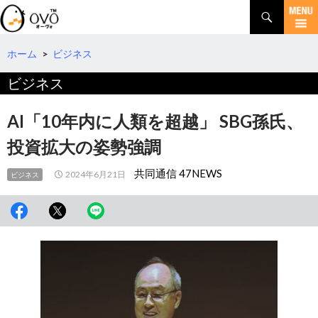
検
索
コ
ン
テ
ホーム
>
ビジネス
ン
ビジネス
ツ
へ
移
AI「10年内に人類を超越」 SBG孫氏、
動
投資拡大の姿勢強調
共同通信 47NEWS
2024年6月21日
ビジネス